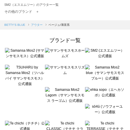
SM2（エスエムツー）のアウター一覧
TSUHARU by Samansa Mos2（ツハルバイサマンサモスモス）のアウター一覧
その他のブランド ＋
sm2rhythm（サマンサモスモス リズム）のアウター一覧
Samansa Mos2 blue（サマンサモスモス ブルー）のアウター一覧
BETTY'S BLUE
アウター
ベージュ/薄茶系
Samansa Mos2 Lagom（サマンサモスモス ラーゴム）のアウター一覧
ehka sopo（エヘカソポ）のアウター一覧
ブランド一覧
sō4ū（ソウフォーユー）のアウター一覧
Te chichi（テチチ）のアウター一覧
Te chichi CLASSIC（テチチ クラシック）のアウター一覧
Te chichi TERRASSE（テチチ テラス）のアウター一覧
Lugnoncure（ルノンキュール）のアウター一覧
BETTY'S BLUE（べティーズブルー）のアウター一覧
Wpc.（ワールドパーティー）のアウター一覧