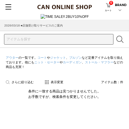
0
BRAND
カート
2026/03/18 ■店舗受け取りサービスのご案内
アウター
の一覧です。
コート
や
ジャケット
、
ブルゾン
など定番アイテムを取り揃え
ております。他にも
ニット・セーター
や
カーディガン
、
ストール・マフラー
などの
商品も充実！
さらに絞り込む
表示変更
アイテム数：
件
条件に一致する商品は見つかりませんでした。
お手数ですが、検索条件を変更してください。