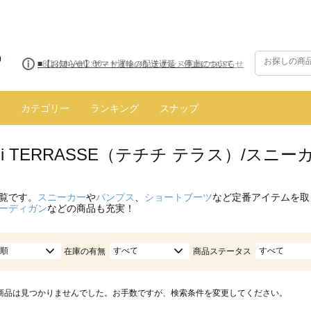
■【お知らせ】ヤマト運輸の配送遅延・停止について
カテゴリー
ランキング
スナップ
hichi TERRASSE（テチチ テラス）/ス
覧です。
スニーカー
や
パンプス
、
ショートブーツ
など定番アイテムを取
ーディガン
などの商品も充実！
順
すべて
すべて
在庫の有無
商品ステータス
商品は見つかりませんでした。お手数ですが、検索条件を変更してください。