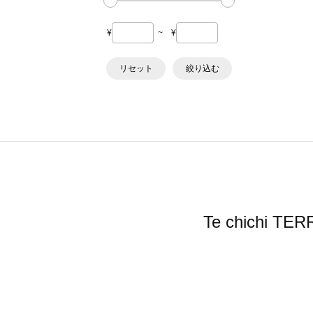
¥
~
¥
リセット
絞り込む
Te chich