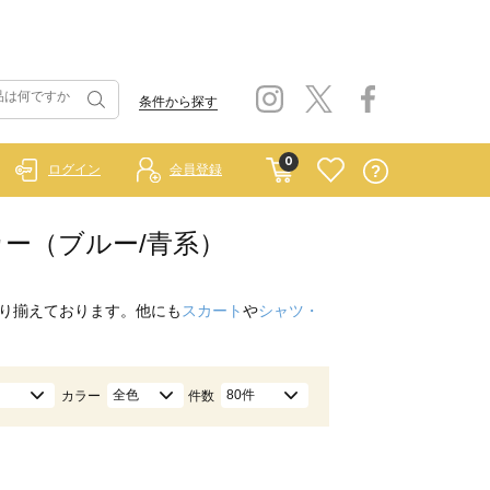
条件から探す
0
ログイン
会員登録
ニーカー（ブルー/青系）
り揃えております。他にも
スカート
や
シャツ・
全色
80件
カラー
件数