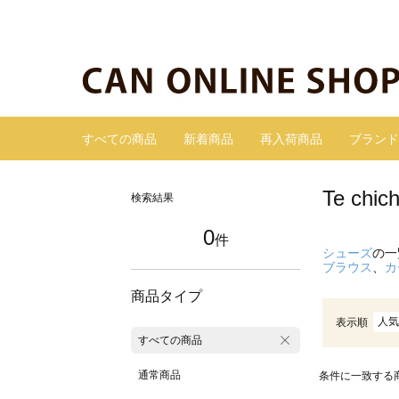
すべての商品
新着商品
再入荷商品
ブランド
Te c
検索結果
0
件
シューズ
の一
ブラウス
、
カ
商品タイプ
人気
表示順
すべての商品
通常商品
条件に一致する