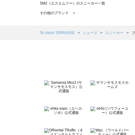
SM2（エスエムツー）のスニーカー一覧
TSUHARU by Samansa Mos2（ツハルバイサマンサ
その他のブランド ＋
sm2rhythm（サマンサモスモス リズム）のスニーカー一覧
Samansa Mos2 blue（サマンサモスモス ブルー）のス
Samansa Mos2 Lagom（サマンサモスモス ラーゴム
Te chichi TERRASSE
シューズ
スニーカー
ブ
ehka sopo（エヘカソポ）のスニーカー一覧
sō4ū（ソウフォーユー）のスニーカー一覧
Te chichi（テチチ）のスニーカー一覧
Te chichi CLASSIC（テチチ クラシック）のスニーカー一
Te chichi TERRASSE（テチチ テラス）のスニーカー一覧
Lugnoncure（ルノンキュール）のスニーカー一覧
BETTY'S BLUE（べティーズブルー）のスニーカー一覧
Wpc.（ワールドパーティー）のスニーカー一覧