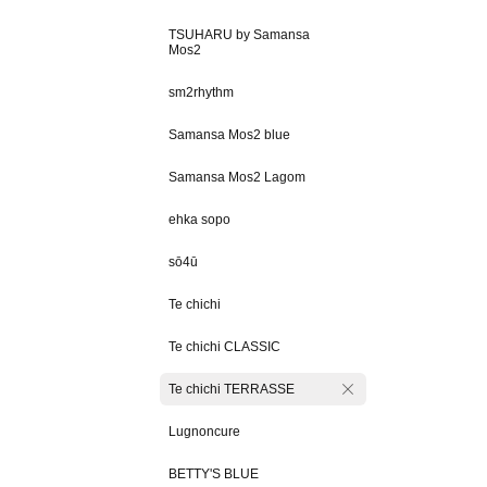
TSUHARU by Samansa
Mos2
sm2rhythm
Samansa Mos2 blue
Samansa Mos2 Lagom
ehka sopo
sō4ū
Te chichi
Te chichi CLASSIC
Te chichi TERRASSE
Lugnoncure
BETTY'S BLUE