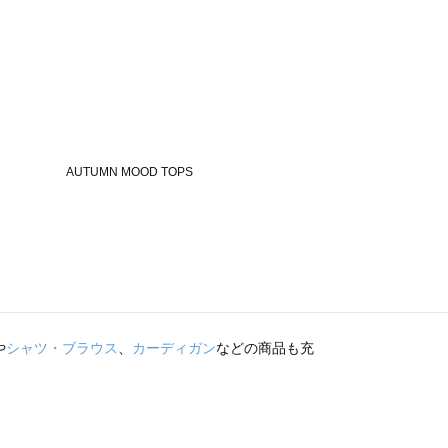
や
シャツ・ブラウス
、
カーディガン
などの商品も充