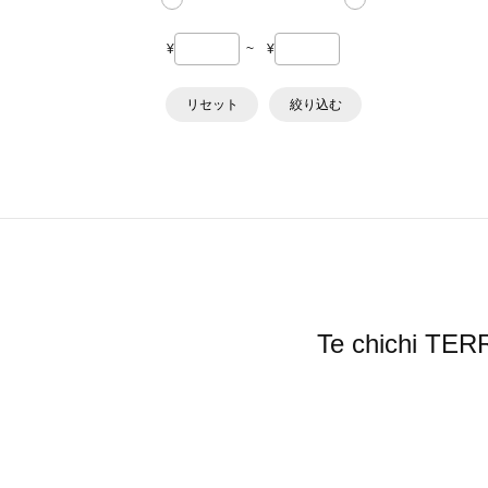
¥
~
¥
リセット
絞り込む
Te chich