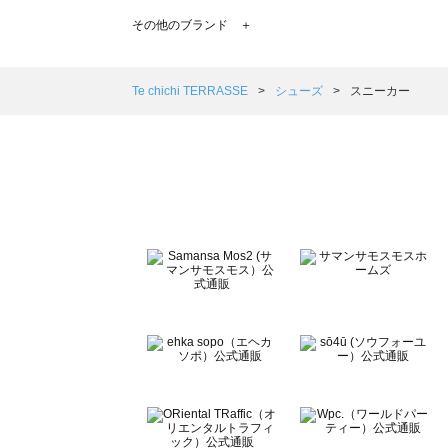
TSUHARU by Samansa Mos2（ツハルバイサマンサ
その他のブランド ＋
sm2rhythm（サマンサモスモス リズム）のスニーカー一覧
Samansa Mos2 blue（サマンサモスモス ブルー）のス
Samansa Mos2 Lagom（サマンサモスモス ラーゴム
Te chichi TERRASSE
シューズ
スニーカー
ehka sopo（エヘカソポ）のスニーカー一覧
sō4ū（ソウフォーユー）のスニーカー一覧
Te chichi（テチチ）のスニーカー一覧
Te chichi CLASSIC（テチチ クラシック）のスニーカー一
Te chichi TERRASSE（テチチ テラス）のスニーカー一覧
Lugnoncure（ルノンキュール）のスニーカー一覧
BETTY'S BLUE（べティーズブルー）のスニーカー一覧
Wpc.（ワールドパーティー）のスニーカー一覧