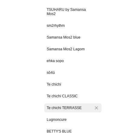
TSUHARU by Samansa
Mos2
sm2rhythm
Samansa Mos2 blue
Samansa Mos2 Lagom
ehka sopo
sō4ū
Te chichi
Te chichi CLASSIC
Te chichi TERRASSE
Lugnoncure
BETTY'S BLUE