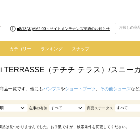
■8/13(木)AM2:00～サイトメンテナンス実施のお知らせ
カテゴリー
ランキング
スナップ
ichi TERRASSE（テチチ テラス）/スニー
商品一覧です。他にも
パンプス
や
ショートブーツ
、
その他シューズ
など
順
すべて
すべて
在庫の有無
商品ステータス
商品は見つかりませんでした。お手数ですが、検索条件を変更してください。