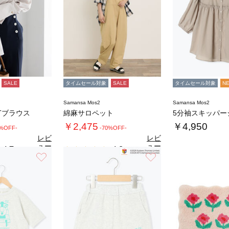
SALE
タイムセール対象
SALE
タイムセール対象
N
Samansa Mos2
Samansa Mos2
Tブラウス
綿麻サロペット
5分袖スキッパー
￥2,475
￥4,950
0%OFF-
-70%OFF-
レビ
レビ
ュー
ュー
4.7
4.8
（3）
（9）
を見
を見
お気に入り
お気に入り
る
る