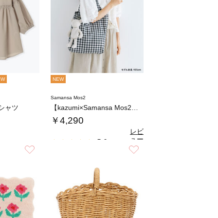
EW
NEW
Samansa Mos2
シャツ
【kazumi×Samansa Mos2】ぬ…
￥4,290
レビ
ュー
5.0
（1）
を見
お気に入り
お気に入り
る