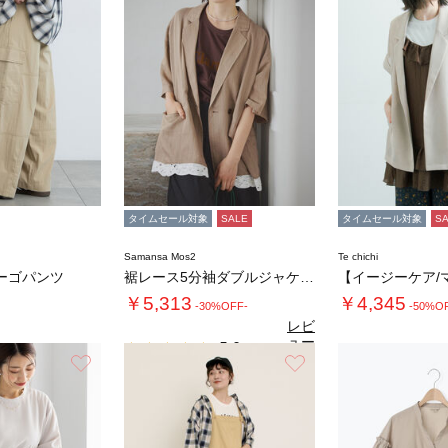
タイムセール対象
SALE
タイムセール対象
S
Samansa Mos2
Te chichi
ーゴパンツ
裾レース5分袖ダブルジャケット
￥5,313
￥4,345
-30%OFF-
-50%O
レビ
ュー
5.0
（1）
を見
お気に入り
お気に入り
る