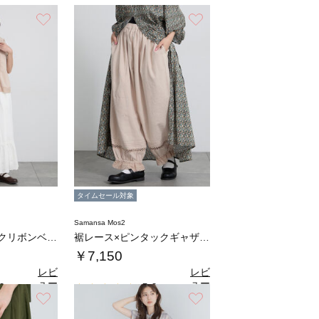
お気に入り
お気に入り
タイムセール対象
Samansa Mos2
レース×ピンタックリボンベスト《限定カラーあ…
裾レース×ピンタックギャザーパンツ《限定カラ…
￥7,150
レビ
レビ
ュー
ュー
0
5.0
（1）
（1）
を見
を見
お気に入り
お気に入り
る
る