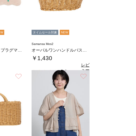
EW
タイムセール対象
NEW
Samansa Mos2
フラワースカラップラグマット
オーバルワンハンドルバスケットS
￥1,430
レビ
ュー
5.0
（1）
を見
お気に入り
お気に入り
る