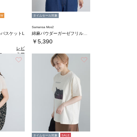
EW
タイムセール対象
Samansa Mos2
バスケットL
綿麻パウダーガーゼフリルベスト
￥5,390
レビ
ュー
5
（4）
を見
お気に入り
お気に入り
る
タイムセール対象
SALE