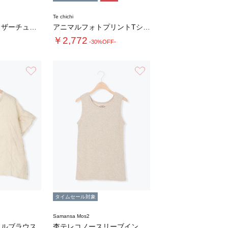
Te chichi
シアーニットギャザーチュニック
アニマルフォトプリントTシャツ
￥2,772
-30%OFF-
お気に入り
お気に入り
タイムセール対象
Samansa Mos2
リルブラウス
杢テレコノースリーブインナー