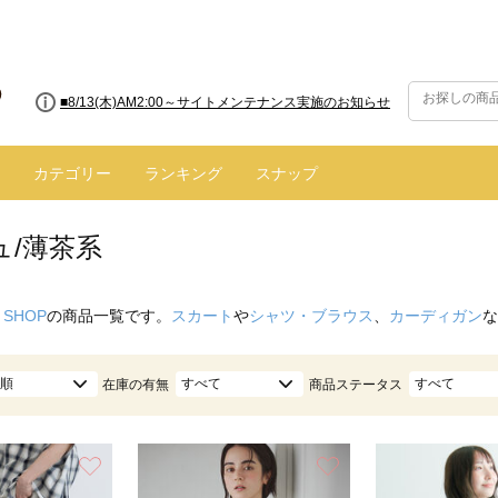
■8/13(木)AM2:00～サイトメンテナンス実施のお知らせ
■【お知らせ】ヤマト運輸の配送遅延・停止について
カテゴリー
ランキング
スナップ
ュ/薄茶系
 SHOP
の商品一覧です。
スカート
や
シャツ・ブラウス
、
カーディガン
な
順
すべて
すべて
在庫の有無
商品ステータス
お気に入り
お気に入り