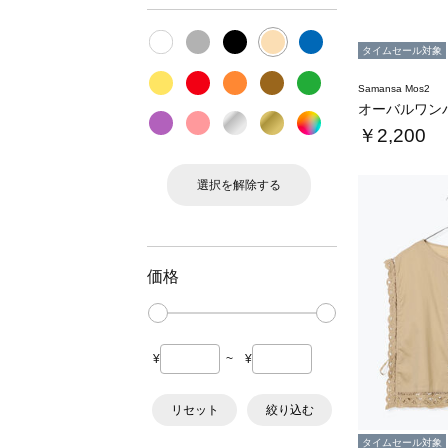
タイムセール対象
Samansa Mos2
￥2,200
選択を解除する
価格
¥
~
¥
リセット
絞り込む
タイムセール対象