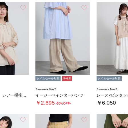
お気に入り
お気に入り
タイムセール対象
SALE
タイムセール対象
Samansa Mos2
Samansa Mos2
◇【接触冷感】シアー楊柳ブラウス
イージーペインターパンツ
￥2,695
￥6,050
-50%OFF-
5.
お気に入り
お気に入り