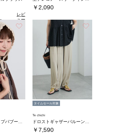
￥2,090
レビ
ュー
0
（1）
を見
お気に入り
お気に入り
る
タイムセール対象
Te chichi
フラワースカラップバブーシュカ
ドロストギャザーバルーンパンツ
￥7,590