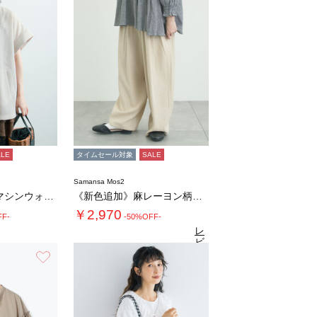
ALE
タイムセール対象
SALE
Samansa Mos2
【イージーケア/マシンウォッシャブル】メッシ…
《新色追加》麻レーヨン柄アソートパンツ
￥2,970
FF-
-50%OFF-
レ
ビ
ュ
お気に入り
4.6
（31）
ー
を
見
る