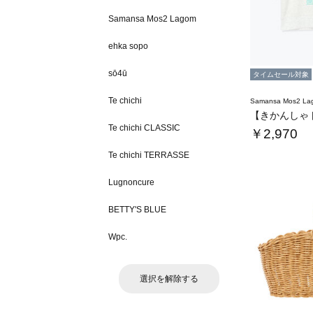
Samansa Mos2 Lagom
ehka sopo
sō4ū
タイムセール対象
Te chichi
Samansa Mos2 L
Te chichi CLASSIC
￥2,970
Te chichi TERRASSE
Lugnoncure
BETTY'S BLUE
Wpc.
選択を解除する