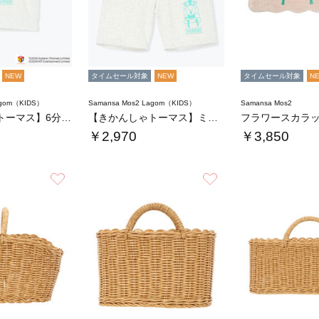
NEW
タイムセール対象
NEW
タイムセール対象
N
agom（KIDS）
Samansa Mos2 Lagom（KIDS）
Samansa Mos2
【きかんしゃトーマス】6分袖スウェットTシャ…
【きかんしゃトーマス】ミニ裏毛ハーフパンツ
￥2,970
￥3,850
お気に入り
お気に入り