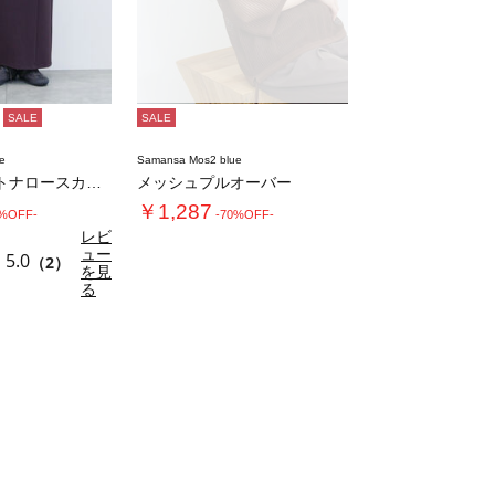
SALE
SALE
e
Samansa Mos2 blue
ダブルウエストナロースカート
メッシュプルオーバー
￥1,287
0%OFF-
-70%OFF-
レビ
ュー
5.0
（2）
を見
る