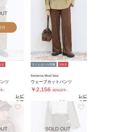
OUT
受付
ALE
タイムセール対象
SALE
Samansa Mos2 blue
パンツ
ウェーブカットパンツ
￥2,156
FF-
-60%OFF-
レビ
レビ
ュー
ュー
0
4.0
（1）
（3）
を見
を見
お気に入り
お気に入り
る
る
OUT
SOLD OUT