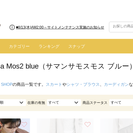
■8/13(木)AM2:00～サイトメンテナンス実施のお知らせ
カテゴリー
ランキング
スナップ
nsa Mos2 blue（サマンサモスモス ブル
 SHOP
の商品一覧です。
スカート
や
シャツ・ブラウス
、
カーディガン
な
順
すべて
すべて
在庫の有無
商品ステータス
お気に入り
お気に入り