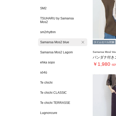
SM2
TSUHARU by Samansa
Mos2
sm2rhythm
Samansa Mos2 blue
タイムセール対象
Samansa Mos2 Lagom
Samansa Mos2 blu
バンダナ付き
ehka sopo
￥1,980
-6
sō4ū
Te chichi
Te chichi CLASSIC
Te chichi TERRASSE
Lugnoncure