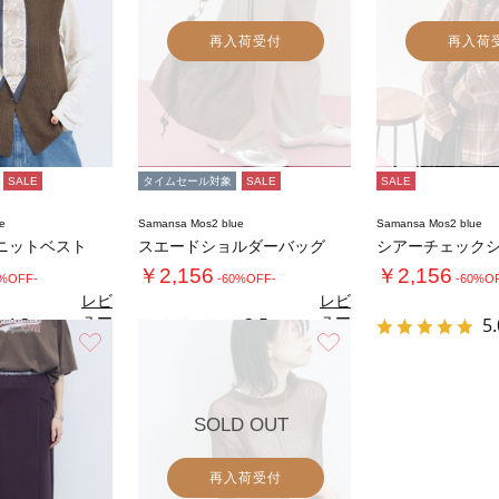
再入荷受付
再入荷
SALE
タイムセール対象
SALE
SALE
e
Samansa Mos2 blue
Samansa Mos2 blue
ニットベスト
スエードショルダーバッグ
シアーチェック
￥2,156
￥2,156
0%OFF-
-60%OFF-
-60%O
レビ
レビ
ュー
ュー
4.3
3.5
5.
（3）
（2）
を見
を見
お気に入り
お気に入り
る
る
SOLD OUT
再入荷受付