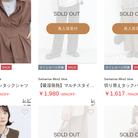
SOLD OUT
SOLD 
再入荷受付
再入荷
SALE
タイムセール対象
SALE
タイムセール対象
S
e
Samansa Mos2 blue
Samansa Mos2 blue
ンタックシャツ
【吸湿発熱】マルチスタイルストレートパンツ
切り替えタック
￥1,980
￥1,617
0%OFF-
-50%OFF-
-70%O
レビ
レ
ュー
ビ
5.0
4.
（1）
を見
ュ
お気に入り
お気に入り
4.7
る
（27）
ー
を
見
る
SOLD OUT
SOLD 