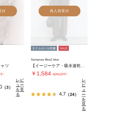
受付
再入荷受付
タイムセール対象
SALE
Samansa Mos2 blue
シャツ
【イージーケア・吸水速乾】マルチスタイルタッ…
￥1,584
FF-
-60%OFF-
レビ
レ
ュー
ビ
0
（3）
を見
ュ
4.7
る
（24）
ー
を
見
る