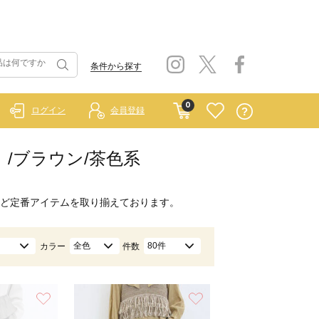
条件から探す
0
ログイン
会員登録
ー）/ブラウン/茶色系
ど定番アイテムを取り揃えております。
全色
80件
カラー
件数
お気に入り
お気に入り