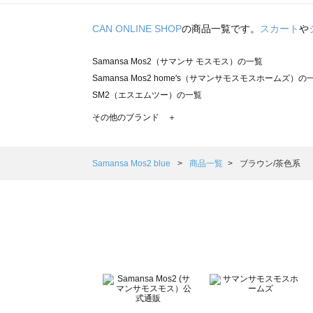
CAN ONLINE SHOP
の商品一覧です。
スカート
や
Samansa Mos2（サマンサ モスモス）の一覧
Samansa Mos2 home's（サマンサモスモスホームズ）の
SM2（エスエムツー）の一覧
TSUHARU by Samansa Mos2（ツハルバイサマンサモ
その他のブランド ＋
sm2rhythm（サマンサモスモス リズム）の一覧
Samansa Mos2 blue（サマンサモスモス ブルー）の一覧
Samansa Mos2 Lagom（サマンサモスモス ラーゴム）の
Samansa Mos2 blue
商品一覧
ブラウン/茶色系
ehka sopo（エヘカソポ）の一覧
sō4ū（ソウフォーユー）の一覧
Te chichi（テチチ）の一覧
Te chichi CLASSIC（テチチ クラシック）の一覧
Te chichi TERRASSE（テチチ テラス）の一覧
Lugnoncure（ルノンキュール）の一覧
BETTY'S BLUE（べティーズブルー）の一覧
Wpc.（ワールドパーティー）の一覧