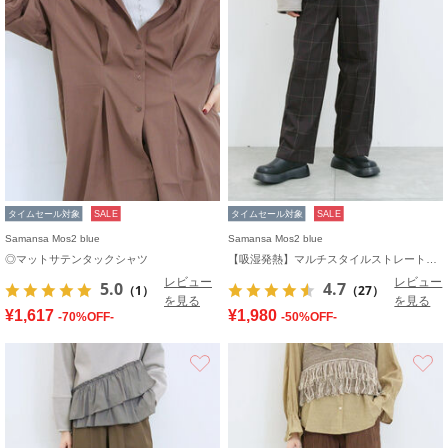
タイムセール対象
SALE
タイムセール対象
SALE
Samansa Mos2 blue
Samansa Mos2 blue
◎マットサテンタックシャツ
【吸湿発熱】マルチスタイルストレートパンツ
レビュー
レビュー
5.0
4.7
（1）
（27）
を見る
を見る
¥1,617
¥1,980
-70%OFF-
-50%OFF-
お気に入り