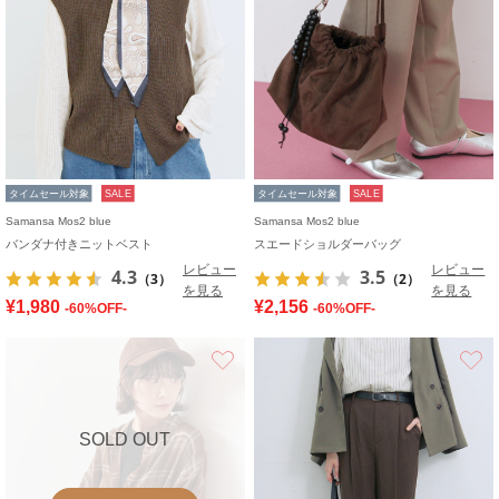
タイムセール対象
SALE
タイムセール対象
SALE
Samansa Mos2 blue
Samansa Mos2 blue
バンダナ付きニットベスト
スエードショルダーバッグ
レビュー
レビュー
4.3
3.5
（3）
（2）
を見る
を見る
¥1,980
¥2,156
-60%OFF-
-60%OFF-
お気に入り
SOLD OUT