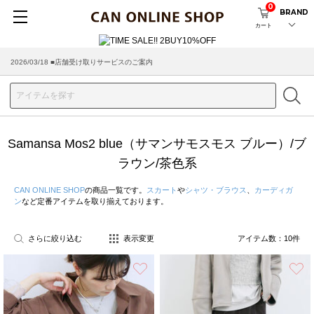
0
BRAND
カート
2026/03/18 ■店舗受け取りサービスのご案内
Samansa Mos2 blue（サマンサモスモス ブルー）/ブ
ラウン/茶色系
CAN ONLINE SHOP
の商品一覧です。
スカート
や
シャツ・ブラウス
、
カーディガ
ン
など定番アイテムを取り揃えております。
さらに絞り込む
表示変更
アイテム数：
10
件
お気に入り