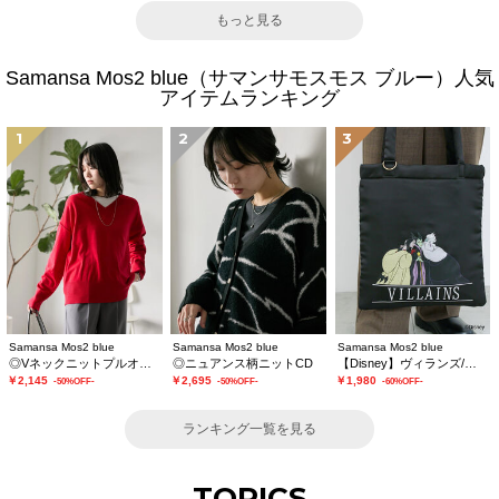
もっと見る
Samansa Mos2 blue（サマンサモスモス ブルー）人気
アイテムランキング
1
2
3
Samansa Mos2 blue
Samansa Mos2 blue
Samansa Mos2 blue
◎Vネックニットプルオーバー
◎ニュアンス柄ニットCD
【Disney】ヴィランズ/トートバッグ
￥2,145
￥2,695
￥1,980
-50%OFF-
-50%OFF-
-60%OFF-
ランキング一覧を見る
TOPICS