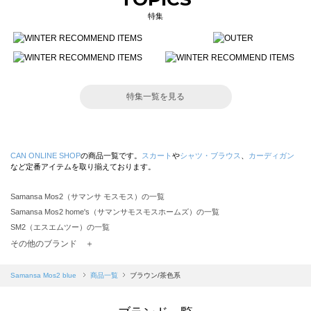
特集
特集一覧を見る
CAN ONLINE SHOP
の商品一覧です。
スカート
や
シャツ・ブラウス
、
カーディガン
など定番アイテムを取り揃えております。
Samansa Mos2（サマンサ モスモス）の一覧
Samansa Mos2 home's（サマンサモスモスホームズ）の一覧
SM2（エスエムツー）の一覧
TSUHARU by Samansa Mos2（ツハルバイサマンサモスモス）の一覧
その他のブランド ＋
sm2rhythm（サマンサモスモス リズム）の一覧
Samansa Mos2 blue（サマンサモスモス ブルー）の一覧
Samansa Mos2 blue
商品一覧
ブラウン/茶色系
Samansa Mos2 Lagom（サマンサモスモス ラーゴム）の一覧
ehka sopo（エヘカソポ）の一覧