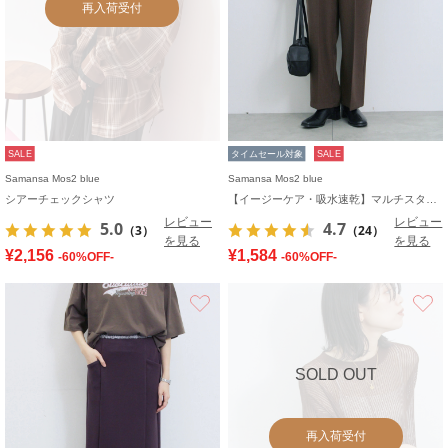
再入荷受付
SALE
タイムセール対象
SALE
Samansa Mos2 blue
Samansa Mos2 blue
シアーチェックシャツ
【イージーケア・吸水速乾】マルチスタイルタックストレートパンツ
レビュー
レビュー
5.0
4.7
（3）
（24）
を見る
を見る
¥2,156
¥1,584
-60%OFF-
-60%OFF-
お気に入り
SOLD OUT
再入荷受付