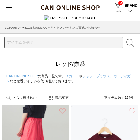
0
BRAND
カート
2026/07/29 ■【お知らせ】ヤマト運輸の配送遅延・停止について
レッド/赤系
CAN ONLINE SHOP
の商品一覧です。
スカート
や
シャツ・ブラウス
、
カーディガ
ン
など定番アイテムを取り揃えております。
さらに絞り込む
表示変更
アイテム数：
124
件
お気に入り