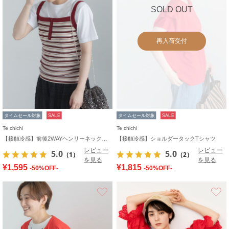
SOLD OUT
再入荷受付
タイムセール対象
SALE
タイムセール対象
SALE
Te chichi
Te chichi
【接触冷感】前後2WAYヘンリーネックスクエアタンク
【接触冷感】ショルダータックTシャツ
レビュー
レビュー
5.0
5.0
（1）
（2）
を見る
を見る
¥1,595
¥1,815
-50%OFF-
-50%OFF-
お気に入り