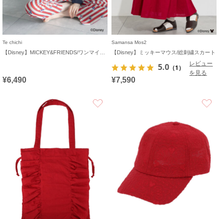
Te chichi
Samansa Mos2
【Disney】MICKEY&FRIENDS/ワンマイルウェア
【Disney】ミッキーマウス/総刺繍スカート
レビュー
5.0
（1）
を見る
¥6,490
¥7,590
お気に入り