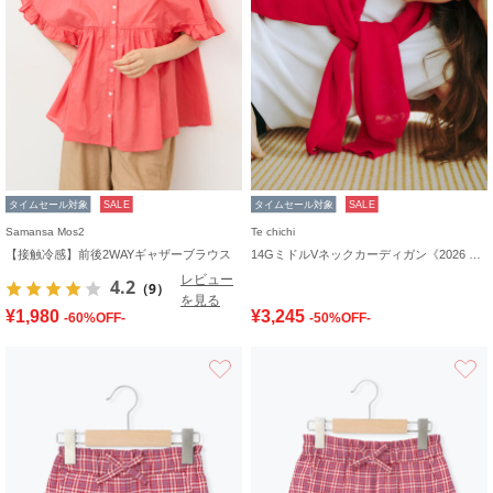
タイムセール対象
SALE
タイムセール対象
SALE
Samansa Mos2
Te chichi
【接触冷感】前後2WAYギャザーブラウス
14GミドルVネックカーディガン《2026 SUMMER LOOK item》
レビュー
4.2
（9）
を見る
¥1,980
¥3,245
-60%OFF-
-50%OFF-
お気に入り