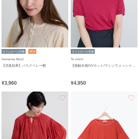
タイムセール対象
NEW
タイムセール対象
Samansa Mos2
Te chichi
【消臭効果】バスクベレー帽
【接触冷感/UVカット/マシンウォッシャブル】14G天竺デイリー機能ニットプルオーバー
¥3,960
¥4,950
お気に入り