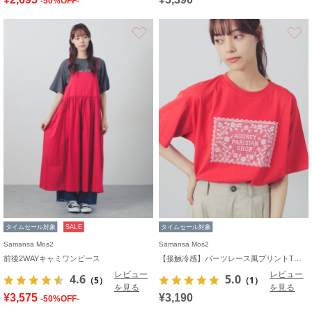
-50%OFF-
お気に入り
タイムセール対象
SALE
タイムセール対象
Samansa Mos2
Samansa Mos2
前後2WAYキャミワンピース
【接触冷感】パーツレース風プリントTシャツ
レビュー
レビュー
4.6
5.0
（5）
（1）
を見る
を見る
¥3,575
¥3,190
-50%OFF-