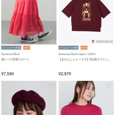
タイムセール対象
NEW
タイムセール対象
NEW
Samansa Mos2
Samansa Mos2 Lagom（KIDS）
裾レース切替スカート
【きかんしゃトーマス】6分袖スウェットTシャツ
¥7,590
¥2,970
お気に入り