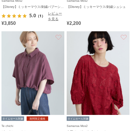
Samansa Mos2
Samansa Mos2
【Disney】ミッキーマウス/刺繍バブーシュカ
【Disney】ミッキーマウス/刺繍シュシュ
レビュー
5.0
（1）
を見る
¥3,850
¥2,200
お気に入り
タイムセール対象
期間限定価格
タイムセール対象
Te chichi
Samansa Mos2