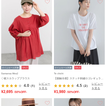
タイムセール対象
SALE
タイムセール対象
SALE
Samansa Mos2
Te chichi
◇裾スカラップブラウス
【接触冷感】ステッチ刺繍ロゴレギュラーTシャツ
レビュー
レビュー
4.0
4.5
（1）
（2）
を見る
を見る
¥2,695
¥1,980
-50%OFF-
-50%OFF-
お気に入り