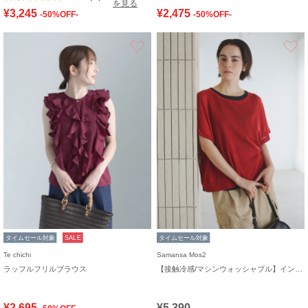
を見る
¥3,245
¥2,475
-50%OFF-
-50%OFF-
お気に入り
タイムセール対象
SALE
タイムセール対象
Te chichi
Samansa Mos2
ラッフルフリルブラウス
【接触冷感/マシンウォッシャブル】インナーセット半袖ニット
¥2,695
¥5,390