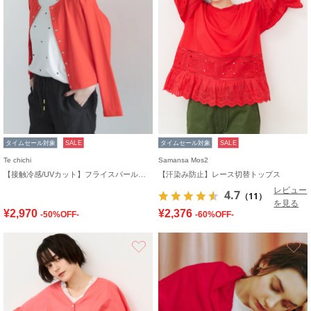
タイムセール対象
SALE
タイムセール対象
SALE
Te chichi
Samansa Mos2
【接触冷感/UVカット】フライスパール釦クルーネックカーディガン
【汗染み防止】レース切替トップス
レビュー
4.7
（11）
を見る
¥2,970
¥2,376
-50%OFF-
-60%OFF-
お気に入り