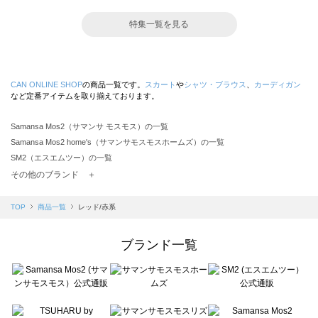
特集一覧を見る
CAN ONLINE SHOP
の商品一覧です。
スカート
や
シャツ・ブラウス
、
カーディガン
など定番アイテムを取り揃えております。
Samansa Mos2（サマンサ モスモス）の一覧
Samansa Mos2 home's（サマンサモスモスホームズ）の一覧
SM2（エスエムツー）の一覧
TSUHARU by Samansa Mos2（ツハルバイサマンサモスモス）の一覧
その他のブランド ＋
sm2rhythm（サマンサモスモス リズム）の一覧
Samansa Mos2 blue（サマンサモスモス ブルー）の一覧
TOP
商品一覧
レッド/赤系
Samansa Mos2 Lagom（サマンサモスモス ラーゴム）の一覧
ehka sopo（エヘカソポ）の一覧
ブランド一覧
sō4ū（ソウフォーユー）の一覧
Te chichi（テチチ）の一覧
Te chichi CLASSIC（テチチ クラシック）の一覧
Te chichi TERRASSE（テチチ テラス）の一覧
Lugnoncure（ルノンキュール）の一覧