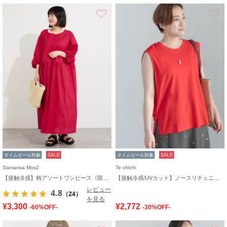
お気に入り
タイムセール対象
SALE
タイムセール対象
SALE
Samansa Mos2
Te chichi
【接触冷感】柄アソートワンピース《限定カラーあり》
【接触冷感/UVカット】ノースリチュニック
レビュー
4.8
（24）
を見る
¥3,300
¥2,772
-60%OFF-
-30%OFF-
お気に入り