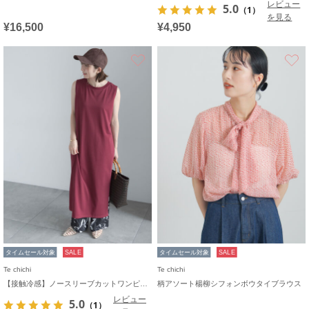
レビュー
5.0
（1）
を見る
¥16,500
¥4,950
お気に入り
タイムセール対象
SALE
タイムセール対象
SALE
Te chichi
Te chichi
【接触冷感】ノースリーブカットワンピース
柄アソート楊柳シフォンボウタイブラウス
レビュー
5.0
（1）