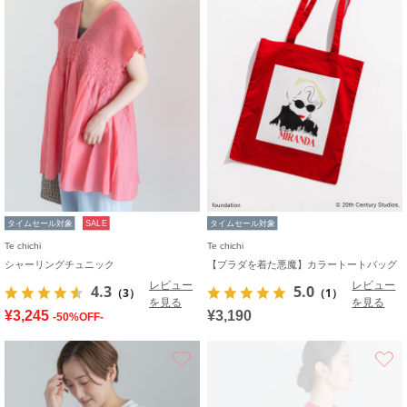
タイムセール対象
SALE
タイムセール対象
Te chichi
Te chichi
シャーリングチュニック
【プラダを着た悪魔】カラートートバッグ
レビュー
レビュー
4.3
5.0
（3）
（1）
を見る
を見る
¥3,245
¥3,190
-50%OFF-
お気に入り