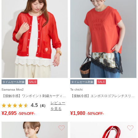
タイムセール対象
SALE
タイムセール対象
SALE
Samansa Mos2
Te chichi
【接触冷感】ワンポイント刺繍カーディガン
【接触冷感】エンボスロゴフレンチスリーブTシャツ
レビュー
4.5
（4）
を見る
¥2,695
¥1,980
-50%OFF-
-50%OFF-
お気に入り