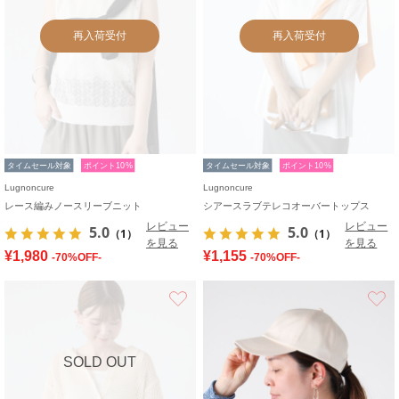
再入荷受付
再入荷受付
タイムセール対象
ポイント10%
タイムセール対象
ポイント10%
Lugnoncure
Lugnoncure
レース編みノースリーブニット
シアースラブテレコオーバートップス
レビュー
レビュー
5.0
5.0
（1）
（1）
を見る
を見る
¥1,980
¥1,155
-70%OFF-
-70%OFF-
お気に入り
SOLD OUT