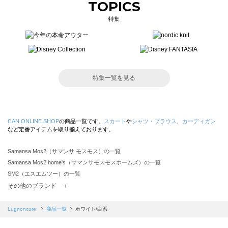
TOPICS
特集
特集一覧を見る
CAN ONLINE SHOP
の商品一覧です。
スカート
や
シャツ・ブラウス
、
カーディガン
など定番アイテムを取り揃えております。
Samansa Mos2（サマンサ モスモス）の一覧
Samansa Mos2 home's（サマンサモスモスホームズ）の一覧
SM2（エスエムツー）の一覧
TSUHARU by Samansa Mos2（ツハルバイサマンサモスモス）の一覧
その他のブランド ＋
sm2rhythm（サマンサモスモス リズム）の一覧
Samansa Mos2 blue（サマンサモスモス ブルー）の一覧
Lugnoncure
商品一覧
ホワイト/白系
Samansa Mos2 Lagom（サマンサモスモス ラーゴム）の一覧