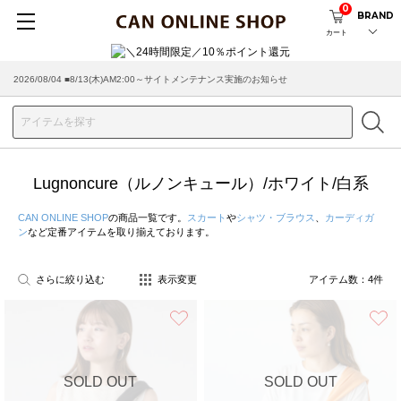
0
BRAND
カート
2026/08/04 ■8/13(木)AM2:00～サイトメンテナンス実施のお知らせ
Lugnoncure（ルノンキュール）/ホワイト/白系
CAN ONLINE SHOP
の商品一覧です。
スカート
や
シャツ・ブラウス
、
カーディガ
ン
など定番アイテムを取り揃えております。
さらに絞り込む
表示変更
アイテム数：
4
件
お気に入り
SOLD OUT
SOLD OUT