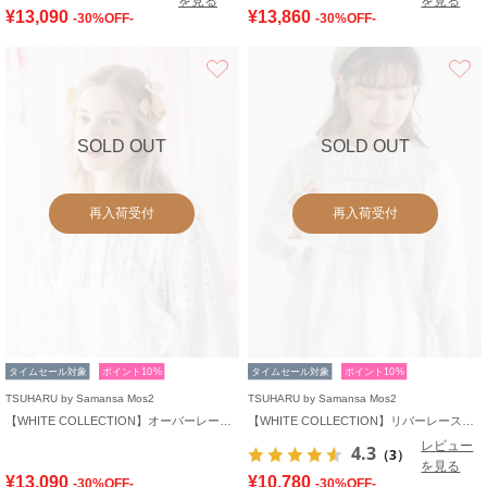
を見る
を見る
¥13,090
¥13,860
-30%OFF-
-30%OFF-
お気に入り
SOLD OUT
SOLD OUT
再入荷受付
再入荷受付
タイムセール対象
ポイント10%
タイムセール対象
ポイント10%
TSUHARU by Samansa Mos2
TSUHARU by Samansa Mos2
【WHITE COLLECTION】オーバーレース切替ブラウス
【WHITE COLLECTION】リバーレースピンタックブラウス
レビュー
4.3
（3）
を見る
¥13,090
¥10,780
-30%OFF-
-30%OFF-