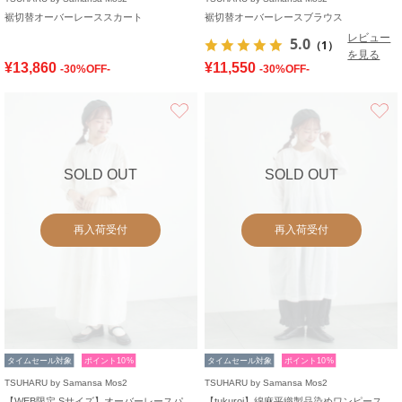
裾切替オーバーレーススカート
裾切替オーバーレースブラウス
レビュー
5.0
（1）
を見る
¥13,860
¥11,550
-30%OFF-
-30%OFF-
お気に入り
SOLD OUT
SOLD OUT
再入荷受付
再入荷受付
タイムセール対象
ポイント10%
タイムセール対象
ポイント10%
TSUHARU by Samansa Mos2
TSUHARU by Samansa Mos2
【WEB限定 Sサイズ】オーバーレースパッチワークワンピース
【tukuroi】綿麻平織製品染めワンピース