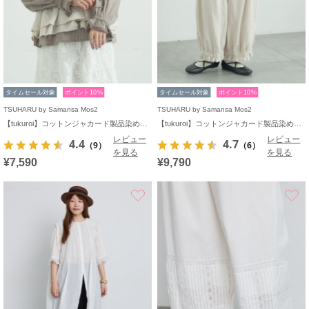
タイムセール対象
ポイント10%
タイムセール対象
ポイント10%
TSUHARU by Samansa Mos2
TSUHARU by Samansa Mos2
【tukuroi】コットンジャカード製品染めベスト《WEB限定》
【tukuroi】コットンジャカード製品染め裾フリルパンツ《WEB限定》
レビュー
レビュー
4.4
4.7
（9）
（6）
を見る
を見る
¥7,590
¥9,790
お気に入り