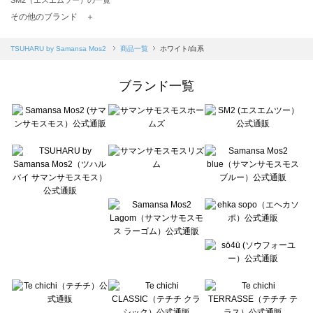
TSUHARU by Samansa Mos2（ツハルバイサマンサモスモス）の一覧
その他のブランド ＋
sm2rhythm（サマンサモスモス リズム）の一覧
Samansa Mos2 blue（サマンサモスモス ブルー）の一覧
TSUHARU by Samansa Mos2
商品一覧
ホワイト/白系
Samansa Mos2 Lagom（サマンサモスモス ラーゴム）の一覧
ehka sopo（エヘカソポ）の一覧
ブランド一覧
sō4ū（ソウフォーユー）の一覧
Te chichi（テチチ）の一覧
Te chichi CLASSIC（テチチ クラシック）の一覧
Te chichi TERRASSE（テチチ テラス）の一覧
Lugnoncure（ルノンキュール）の一覧
BETTY'S BLUE（べティーズブルー）の一覧
Wpc.（ワールドパーティー）の一覧