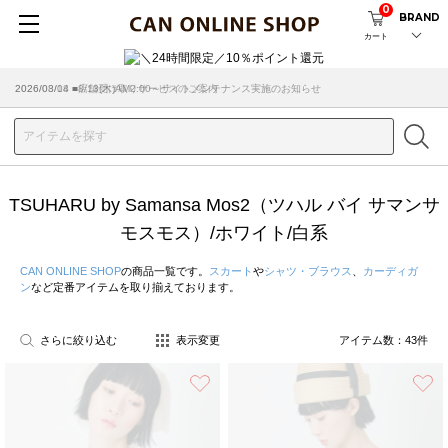
0
BRAND
カート
2026/03/18 ■店舗受け取りサービスのご案内
TSUHARU by Samansa Mos2（ツハル バイ サマンサ
モスモス）/ホワイト/白系
CAN ONLINE SHOP
の商品一覧です。
スカート
や
シャツ・ブラウス
、
カーディガ
ン
など定番アイテムを取り揃えております。
さらに絞り込む
表示変更
アイテム数：
43
件
お気に入り