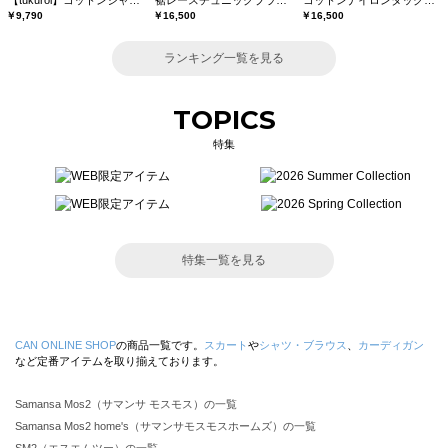
【tukuroi】コットンジャカード製品染め裾フリルパンツ《WEB限定》
裾レースチュニックブラウス
コットンナイロンタックパンツ
￥9,790
￥16,500
￥16,500
ランキング一覧を見る
TOPICS
特集
特集一覧を見る
CAN ONLINE SHOP
の商品一覧です。
スカート
や
シャツ・ブラウス
、
カーディガン
など定番アイテムを取り揃えております。
Samansa Mos2（サマンサ モスモス）の一覧
Samansa Mos2 home's（サマンサモスモスホームズ）の一覧
SM2（エスエムツー）の一覧