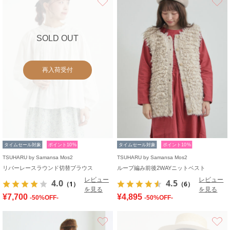
SOLD OUT
再入荷受付
タイムセール対象
ポイント10%
タイムセール対象
ポイント10%
TSUHARU by Samansa Mos2
TSUHARU by Samansa Mos2
リバーレースラウンド切替ブラウス
ループ編み前後2WAYニットベスト
レビュー
レビュー
4.0
4.5
（1）
（6）
を見る
を見る
¥7,700
¥4,895
-50%OFF-
-50%OFF-
お気に入り