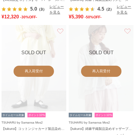
レビュー
レビュー
5.0
4.5
（3）
（2）
を見る
を見る
¥12,320
¥5,390
-30%OFF-
-50%OFF-
お気に入り
SOLD OUT
SOLD OUT
再入荷受付
再入荷受付
タイムセール対象
ポイント10%
タイムセール対象
ポイント10%
TSUHARU by Samansa Mos2
TSUHARU by Samansa Mos2
【tukuroi】コットンジャカード製品染め裾ゴムパンツ
【tukuroi】綿麻平織製品染めギャザーブラウス