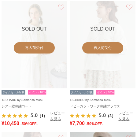
お気に入り
SOLD OUT
SOLD OUT
再入荷受付
再入荷受付
タイムセール対象
ポイント10%
タイムセール対象
ポイント10%
TSUHARU by Samansa Mos2
TSUHARU by Samansa Mos2
シアー総刺繍コート
ドビーカットワーク刺繍ブラウス
レビュー
レビュー
5.0
5.0
（1）
（3）
を見る
を見る
¥10,450
¥7,700
-50%OFF-
-50%OFF-
お気に入り