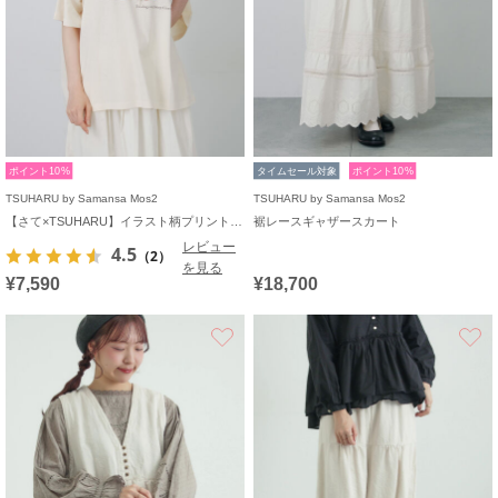
ポイント10%
タイムセール対象
ポイント10%
TSUHARU by Samansa Mos2
TSUHARU by Samansa Mos2
【さて×TSUHARU】イラスト柄プリントTシャツ
裾レースギャザースカート
レビュー
4.5
（2）
を見る
¥7,590
¥18,700
お気に入り