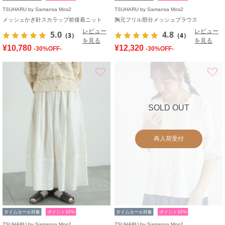
TSUHARU by Samansa Mos2
TSUHARU by Samansa Mos2
メッシュかぎ針スカラップ前後着ニット
胸元フリル部分メッシュブラウス
レビュー
レビュー
5.0
4.8
（3）
（4）
を見る
を見る
¥10,780
¥12,320
-30%OFF-
-30%OFF-
お気に入り
SOLD OUT
再入荷受付
タイムセール対象
ポイント10%
タイムセール対象
ポイント10%
TSUHARU by Samansa Mos2
TSUHARU by Samansa Mos2