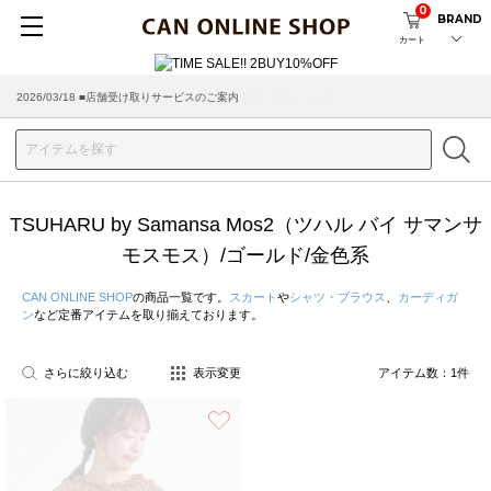
0
BRAND
カート
2026/03/18 ■店舗受け取りサービスのご案内
TSUHARU by Samansa Mos2（ツハル バイ サマンサ
モスモス）/ゴールド/金色系
CAN ONLINE SHOP
の商品一覧です。
スカート
や
シャツ・ブラウス
、
カーディガ
ン
など定番アイテムを取り揃えております。
さらに絞り込む
表示変更
アイテム数：
1
件
お気に入り