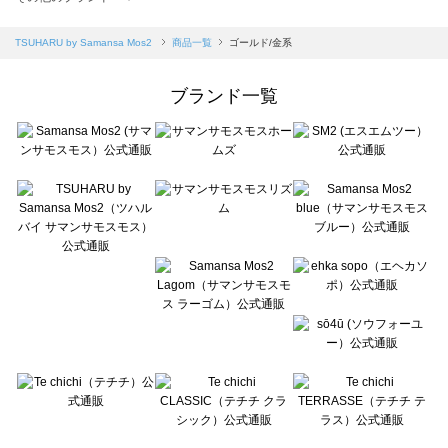
sm2rhythm（サマンサモスモス リズム）の一覧
Samansa Mos2 blue（サマンサモスモス ブルー）の一覧
TSUHARU by Samansa Mos2
商品一覧
ゴールド/金系
Samansa Mos2 Lagom（サマンサモスモス ラーゴム）の一覧
ehka sopo（エヘカソポ）の一覧
ブランド一覧
sō4ū（ソウフォーユー）の一覧
Te chichi（テチチ）の一覧
Te chichi CLASSIC（テチチ クラシック）の一覧
Te chichi TERRASSE（テチチ テラス）の一覧
Lugnoncure（ルノンキュール）の一覧
BETTY'S BLUE（べティーズブルー）の一覧
Wpc.（ワールドパーティー）の一覧