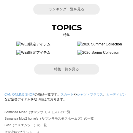
ランキング一覧を見る
TOPICS
特集
特集一覧を見る
CAN ONLINE SHOP
の商品一覧です。
スカート
や
シャツ・ブラウス
、
カーディガン
など定番アイテムを取り揃えております。
Samansa Mos2（サマンサ モスモス）の一覧
Samansa Mos2 home's（サマンサモスモスホームズ）の一覧
SM2（エスエムツー）の一覧
TSUHARU by Samansa Mos2（ツハルバイサマンサモスモス）の一覧
その他のブランド ＋