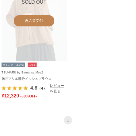
SOLD OUT
再入荷受付
タイムセール対象
SALE
TSUHARU by Samansa Mos2
胸元フリル部分メッシュブラウス
レビュー
4.8
（4）
を見る
¥12,320
-30%OFF-
1