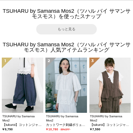
TSUHARU by Samansa Mos2（ツハル バイ サマンサ
モスモス）を使ったスナップ
もっと見る
TSUHARU by Samansa Mos2（ツハル バイ サマンサ
モスモス）人気アイテムランキング
1
2
3
TSUHARU by Samansa
TSUHARU by Samansa
TSUHARU by Samansa
Mos2
Mos2
Mos2
【tukuroi】コットンジャカード製品染め裾フリルパンツ《WEB限定》
カットワーク刺繍ボリューム袖ブラウス
【tukuroi】コットンジャカード製品染めベスト《WEB限定》
￥9,790
￥10,780
￥7,590
-30%OFF-