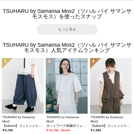
TSUHARU by Samansa Mos2（ツハル バイ サマンサ
モスモス）を使ったスナップ
もっと見る
TSUHARU by Samansa Mos2（ツハル バイ サマンサ
モスモス）人気アイテムランキング
1
2
3
TSUHARU by Samansa
TSUHARU by Samansa
TSUHARU by Samansa
Mos2
Mos2
Mos2
【tukuroi】コットンジャカード製品染め裾フリルパンツ《WEB限定》
カットワーク刺繍ボリューム袖ブラウス
【tukuroi】コットンジャカード製品染めベスト《WEB限定》
￥9,790
￥10,780
￥7,590
-30%OFF-