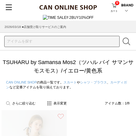
0
BRAND
カート
2026/03/18 ■店舗受け取りサービスのご案内
TSUHARU by Samansa Mos2（ツハル バイ サマンサ
モスモス）/イエロー/黄色系
CAN ONLINE SHOP
の商品一覧です。
スカート
や
シャツ・ブラウス
、
カーディガ
ン
など定番アイテムを取り揃えております。
さらに絞り込む
表示変更
アイテム数：
1
件
お気に入り