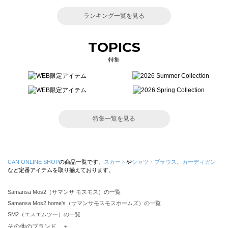
ランキング一覧を見る
TOPICS
特集
特集一覧を見る
CAN ONLINE SHOP
の商品一覧です。
スカート
や
シャツ・ブラウス
、
カーディガン
など定番アイテムを取り揃えております。
Samansa Mos2（サマンサ モスモス）の一覧
Samansa Mos2 home's（サマンサモスモスホームズ）の一覧
SM2（エスエムツー）の一覧
TSUHARU by Samansa Mos2（ツハルバイサマンサモスモス）の一覧
その他のブランド ＋