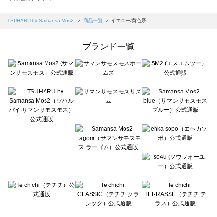
sm2rhythm（サマンサモスモス リズム）の一覧
Samansa Mos2 blue（サマンサモスモス ブルー）の一覧
TSUHARU by Samansa Mos2
商品一覧
イエロー/黄色系
Samansa Mos2 Lagom（サマンサモスモス ラーゴム）の一覧
ehka sopo（エヘカソポ）の一覧
ブランド一覧
sō4ū（ソウフォーユー）の一覧
Te chichi（テチチ）の一覧
Te chichi CLASSIC（テチチ クラシック）の一覧
Te chichi TERRASSE（テチチ テラス）の一覧
Lugnoncure（ルノンキュール）の一覧
BETTY'S BLUE（べティーズブルー）の一覧
Wpc.（ワールドパーティー）の一覧