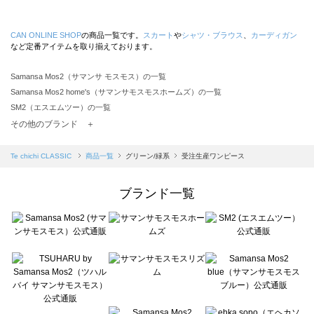
CAN ONLINE SHOP
の商品一覧です。
スカート
や
シャツ・ブラウス
、
カーディガン
など定番アイテムを取り揃えております。
Samansa Mos2（サマンサ モスモス）の一覧
Samansa Mos2 home's（サマンサモスモスホームズ）の一覧
SM2（エスエムツー）の一覧
TSUHARU by Samansa Mos2（ツハルバイサマンサモスモス）の一覧
その他のブランド ＋
sm2rhythm（サマンサモスモス リズム）の一覧
Samansa Mos2 blue（サマンサモスモス ブルー）の一覧
Te chichi CLASSIC
商品一覧
グリーン/緑系
受注生産ワンピース
Samansa Mos2 Lagom（サマンサモスモス ラーゴム）の一覧
ehka sopo（エヘカソポ）の一覧
ブランド一覧
sō4ū（ソウフォーユー）の一覧
Te chichi（テチチ）の一覧
Te chichi CLASSIC（テチチ クラシック）の一覧
Te chichi TERRASSE（テチチ テラス）の一覧
Lugnoncure（ルノンキュール）の一覧
BETTY'S BLUE（べティーズブルー）の一覧
Wpc.（ワールドパーティー）の一覧