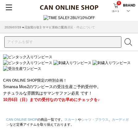
0
BRAND
カート
2026/07/29 ■【お知らせ】ヤマト運輸の配送遅延・停止について
2026/03/18 ■店舗受け取りサービスのご案内
CAN ONLINE SHOP限定の特別企画！
Smansa Mos2のワンピースの受注生産ご予約受付中。
ナチュラルな雰囲気はサマンサファン必見 です！
10月6日（日）までの受付なのでお早めにチェックを♪
CAN ONLINE SHOP
の商品一覧です。
スカート
や
シャツ・ブラウス
、
カーディガ
ン
など定番アイテムを取り揃えております。