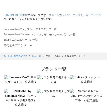
CAN ONLINE SHOP
の商品一覧です。
スカート
や
シャツ・ブラウス
、
カーディガン
など定番アイテムを取り揃えております。
Samansa Mos2（サマンサ モスモス）の一覧
Samansa Mos2 home's（サマンサモスモスホームズ）の一覧
SM2（エスエムツー）の一覧
TSUHARU by Samansa Mos2（ツハルバイサマンサモスモス）の一覧
その他のブランド ＋
sm2rhythm（サマンサモスモス リズム）の一覧
Samansa Mos2 blue（サマンサモスモス ブルー）の一覧
Te chichi TERRASSE
商品一覧
グリーン/緑系
受注生産ワンピース
Samansa Mos2 Lagom（サマンサモスモス ラーゴム）の一覧
ehka sopo（エヘカソポ）の一覧
ブランド一覧
sō4ū（ソウフォーユー）の一覧
Te chichi（テチチ）の一覧
Te chichi CLASSIC（テチチ クラシック）の一覧
Te chichi TERRASSE（テチチ テラス）の一覧
Lugnoncure（ルノンキュール）の一覧
BETTY'S BLUE（べティーズブルー）の一覧
Wpc.（ワールドパーティー）の一覧