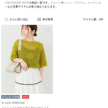
CAN ONLINE SHOP
の商品一覧です。
スカート
や
シャツ・ブラウス
、
カーディガ
ン
など定番アイテムを取り揃えております。
さらに絞り込む
表示変更
アイテム数：
1
件
お気に入り
タイムセール対象
SALE
Te chichi TERRASSE
メッシュジャガードプルオーバーニット