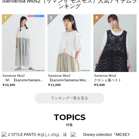
Samansa Mos2（サマンサ モスモス）人気アイテムラ
ンキング
1
2
3
Samansa Mos2
Samansa Mos2
Samansa Mos2
〈M〉【kazumi×Samansa Mos2】キャミワンピース《WEB限定カラーあり》
【kazumi×Samansa Mos2】レースフリルブラウス
クロシェ風ベスト
￥13,200
￥11,000
￥5,940
ランキング一覧を見る
TOPICS
特集