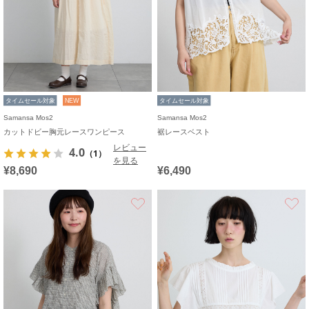
タイムセール対象
NEW
タイムセール対象
Samansa Mos2
Samansa Mos2
カットドビー胸元レースワンピース
裾レースベスト
レビュー
4.0
（1）
を見る
¥8,690
¥6,490
お気に入り