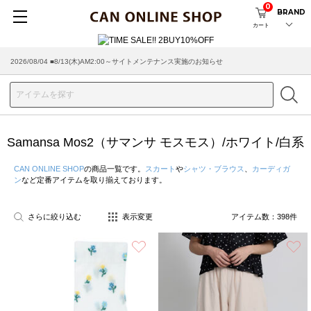
0
BRAND
カート
2026/07/29 ■【お知らせ】ヤマト運輸の配送遅延・停止について
Samansa Mos2（サマンサ モスモス）/ホワイト/白系
CAN ONLINE SHOP
の商品一覧です。
スカート
や
シャツ・ブラウス
、
カーディガ
ン
など定番アイテムを取り揃えております。
さらに絞り込む
表示変更
アイテム数：
398
件
お気に入り