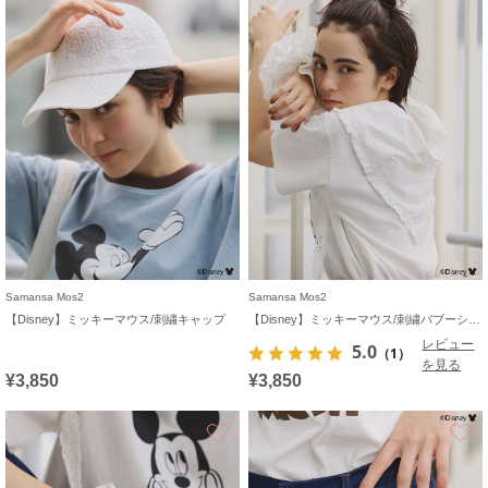
Samansa Mos2
Samansa Mos2
【Disney】ミッキーマウス/刺繍キャップ
【Disney】ミッキーマウス/刺繍バブーシュカ
レビュー
5.0
（1）
を見る
¥3,850
¥3,850
お気に入り