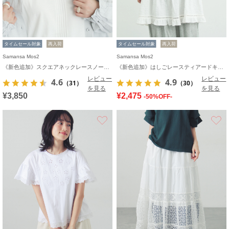
タイムセール対象
再入荷
タイムセール対象
再入荷
Samansa Mos2
Samansa Mos2
《新色追加》スクエアネックレースノースリーブ【接触冷感】
《新色追加》はしごレースティアードキャミチュニック
レビュー
レビュー
4.6
4.9
（31）
（30）
を見る
を見る
¥3,850
¥2,475
-50%OFF-
お気に入り