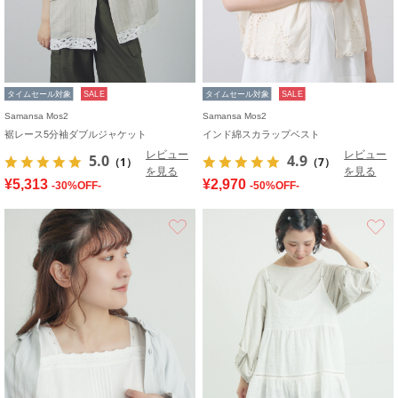
タイムセール対象
SALE
タイムセール対象
SALE
Samansa Mos2
Samansa Mos2
裾レース5分袖ダブルジャケット
インド綿スカラップベスト
レビュー
レビュー
5.0
4.9
（1）
（7）
を見る
を見る
¥5,313
¥2,970
-30%OFF-
-50%OFF-
お気に入り