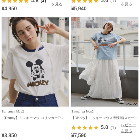
4.8
5.0
（4）
（1）
を見る
を見る
¥4,950
¥5,940
お気に入り
Samansa Mos2
Samansa Mos2
【Disney】ミッキーマウス/リンガーTシャツ
【Disney】ミッキーマウス/総刺繍スカート
レビュー
5.0
（1）
を見る
¥3,850
¥7,590