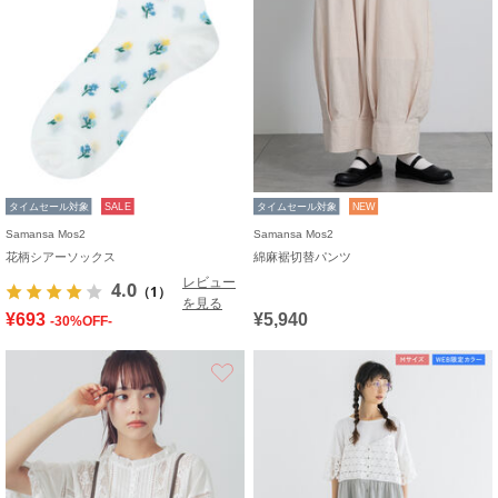
タイムセール対象
SALE
タイムセール対象
NEW
Samansa Mos2
Samansa Mos2
花柄シアーソックス
綿麻裾切替パンツ
レビュー
4.0
（1）
を見る
¥693
¥5,940
-30%OFF-
お気に入り