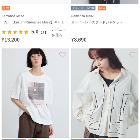
NEW
タイムセール対象
NEW
Samansa Mos2
Samansa Mos2
〈S〉【kazumi×Samansa Mos2】キャミワンピース《WEB限定カラーあり》
オーバーレースフードジャケット
レビュー
5.0
（3）
を見る
¥13,200
¥8,690
お気に入り