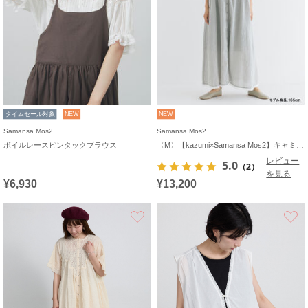
タイムセール対象
NEW
NEW
Samansa Mos2
Samansa Mos2
ボイルレースピンタックブラウス
〈M〉【kazumi×Samansa Mos2】キャミワンピース《WEB限定カラーあり》
レビュー
5.0
（2）
を見る
¥6,930
¥13,200
お気に入り