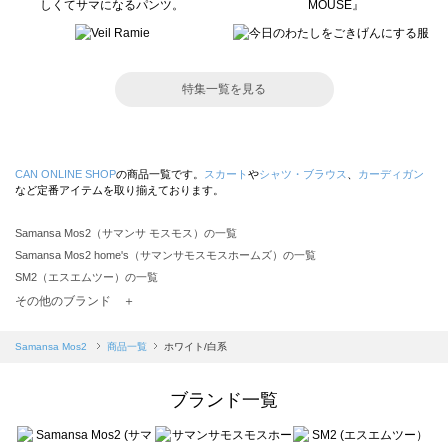
特集一覧を見る
CAN ONLINE SHOP
の商品一覧です。
スカート
や
シャツ・ブラウス
、
カーディガン
など定番アイテムを取り揃えております。
Samansa Mos2（サマンサ モスモス）の一覧
Samansa Mos2 home's（サマンサモスモスホームズ）の一覧
SM2（エスエムツー）の一覧
TSUHARU by Samansa Mos2（ツハルバイサマンサモスモス）の一覧
その他のブランド ＋
sm2rhythm（サマンサモスモス リズム）の一覧
Samansa Mos2 blue（サマンサモスモス ブルー）の一覧
Samansa Mos2
商品一覧
ホワイト/白系
Samansa Mos2 Lagom（サマンサモスモス ラーゴム）の一覧
ehka sopo（エヘカソポ）の一覧
ブランド一覧
sō4ū（ソウフォーユー）の一覧
Te chichi（テチチ）の一覧