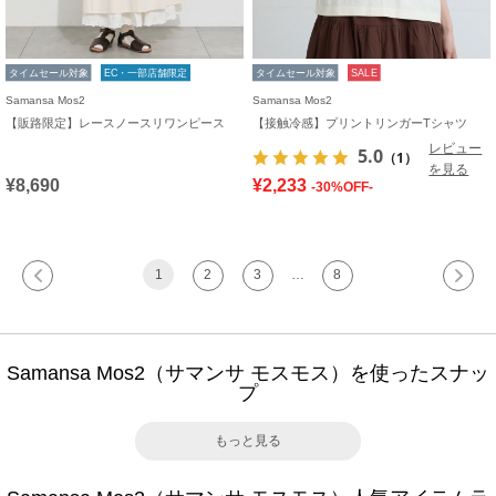
タイムセール対象
EC・一部店舗限定
タイムセール対象
SALE
Samansa Mos2
Samansa Mos2
【販路限定】レースノースリワンピース
【接触冷感】プリントリンガーTシャツ
レビュー
5.0
（1）
を見る
¥8,690
¥2,233
-30%OFF-
1
2
3
…
8
Samansa Mos2（サマンサ モスモス）を使ったスナッ
プ
もっと見る