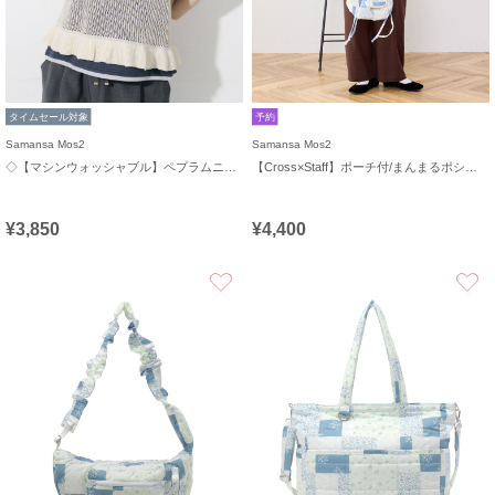
タイムセール対象
予約
Samansa Mos2
Samansa Mos2
◇【マシンウォッシャブル】ペプラムニットビスチェ
【Cross×Staff】ポーチ付/まんまるポシェット
¥3,850
¥4,400
お気に入り