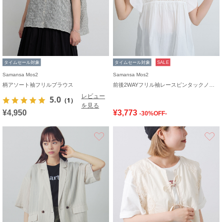
タイムセール対象
タイムセール対象
SALE
Samansa Mos2
Samansa Mos2
柄アソート袖フリルブラウス
前後2WAYフリル袖レースピンタックノースリブラウス
レビュー
5.0
（1）
を見る
¥4,950
¥3,773
-30%OFF-
お気に入り