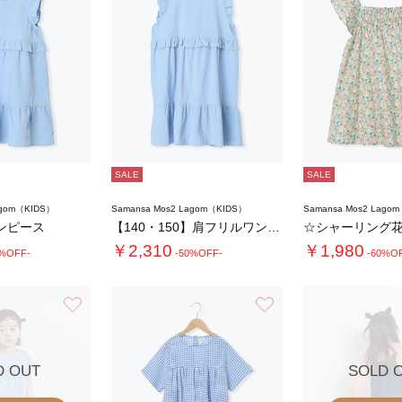
SALE
SALE
agom（KIDS）
Samansa Mos2 Lagom（KIDS）
Samansa Mos2 Lago
ンピース
【140・150】肩フリルワンピース
￥2,310
￥1,980
0%OFF-
-50%OFF-
-60%O
お気に入り
お気に入り
D OUT
SOLD 