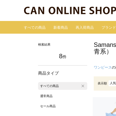
すべての商品
新着商品
再入荷商品
ブランド
Sama
検索結果
青系）
8
件
ワンピース
の
商品タイプ
人気
表示順
すべての商品
通常商品
セール商品