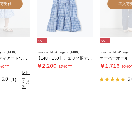
荷受付
再入荷
SALE
SALE
agom（KIDS）
Samansa Mos2 Lagom（KIDS）
Samansa Mos2 Lago
☆チェック柄ティアードワンピース
【140・150】チェック柄ティアードワンピ…
オーバーオール
￥2,200
￥1,716
2%OFF-
-52%OFF-
-60%O
レビ
ュー
5.0
5.
（1）
を見
る