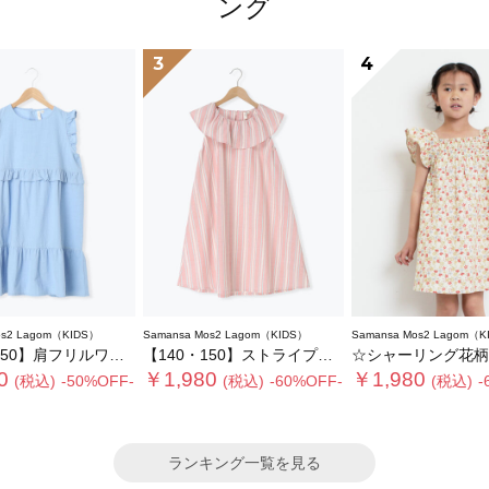
ング
3
4
os2 Lagom（KIDS）
Samansa Mos2 Lagom（KIDS）
Samansa Mos2 Lagom（K
50】肩フリルワンピース
【140・150】ストライプフリルカラーワンピース
☆シャーリング花柄ワ
0
￥1,980
￥1,980
(税込)
-50%OFF-
(税込)
-60%OFF-
(税込)
-
ランキング一覧を見る