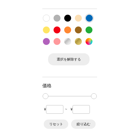
選択を解除する
価格
¥
~
¥
リセット
絞り込む