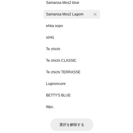
Samansa Mos2 blue
Samansa Mos2 Lagom
ehka sopo
sō4ū
Te chichi
Te chichi CLASSIC
Te chichi TERRASSE
Lugnoncure
BETTY'S BLUE
Wpc.
選択を解除する