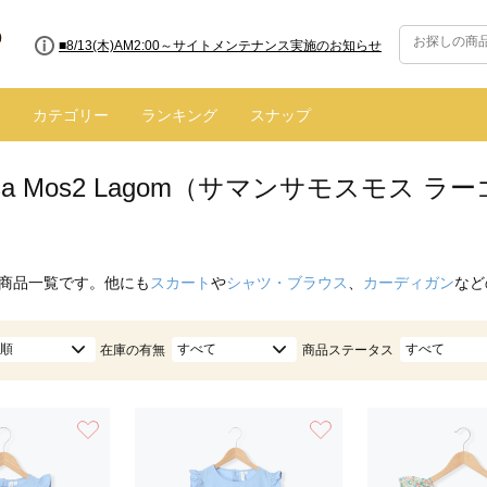
■8/13(木)AM2:00～サイトメンテナンス実施のお知らせ
カテゴリー
ランキング
スナップ
nsa Mos2 Lagom（サマンサモスモス 
商品一覧です。他にも
スカート
や
シャツ・ブラウス
、
カーディガン
など
順
すべて
すべて
在庫の有無
商品ステータス
お気に入り
お気に入り