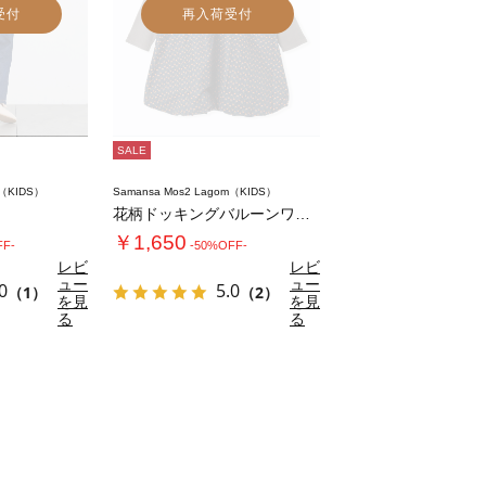
受付
再入荷受付
SALE
m（KIDS）
Samansa Mos2 Lagom（KIDS）
花柄ドッキングバルーンワンピース
￥1,650
FF-
-50%OFF-
レビ
レビ
ュー
ュー
0
5.0
（1）
（2）
を見
を見
る
る