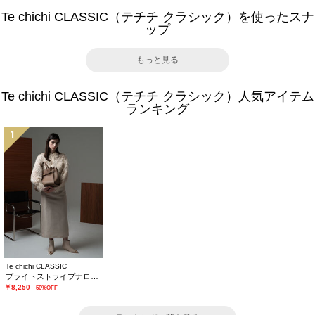
Te chichi CLASSIC（テチチ クラシック）を使ったスナ
ップ
もっと見る
Te chichi CLASSIC（テチチ クラシック）人気アイテム
ランキング
1
Te chichi CLASSIC
ブライトストライプナロースカート《2025winter catalog item》
￥8,250
-50%OFF-