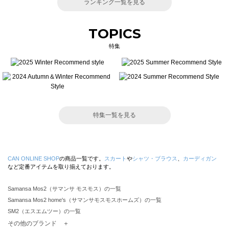
ランキング一覧を見る
TOPICS
特集
特集一覧を見る
CAN ONLINE SHOP
の商品一覧です。
スカート
や
シャツ・ブラウス
、
カーディガン
など定番アイテムを取り揃えております。
Samansa Mos2（サマンサ モスモス）の一覧
Samansa Mos2 home's（サマンサモスモスホームズ）の一覧
SM2（エスエムツー）の一覧
TSUHARU by Samansa Mos2（ツハルバイサマンサモスモス）の一覧
その他のブランド ＋