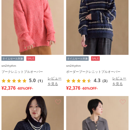
タイムセール対象
SALE
タイムセール対象
SALE
sm2rhythm
sm2rhythm
ブークレニットプルオーバー
ボーダーブークレニットプルオーバー
レビュー
レビュー
5.0
4.3
（1）
（3）
を見る
を見る
¥2,376
¥2,376
-60%OFF-
-60%OFF-
お気に入り