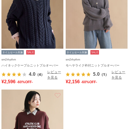
タイムセール対象
SALE
タイムセール対象
SALE
sm2rhythm
sm2rhythm
ハイネックケーブルニットプルオーバー
モヘヤライク衿付ニットプルオーバー
レビュー
レビュー
4.0
5.0
（4）
（1）
を見る
を見る
¥2,596
¥2,156
-60%OFF-
-60%OFF-
お気に入り