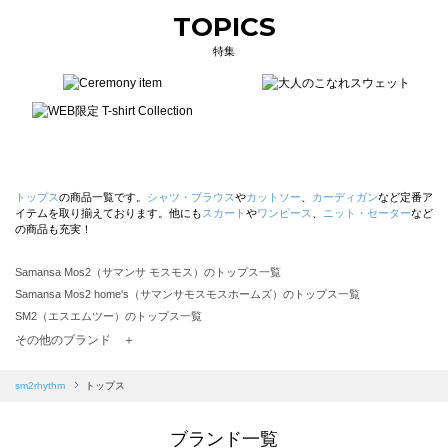
TOPICS
特集
トップス
の商品一覧です。
シャツ・ブラウス
や
カットソー
、
カーディガン
など定番ア
イテムを取り揃えております。他にも
スカート
や
ワンピース
、
ニット・セーター
など
の商品も充実！
Samansa Mos2（サマンサ モスモス）のトップス一覧
Samansa Mos2 home's（サマンサモスモスホームズ）のトップス一覧
SM2（エスエムツー）のトップス一覧
TSUHARU by Samansa Mos2（ツハルバイサマンサモスモス）のトップス一覧
その他のブランド ＋
sm2rhythm（サマンサモスモス リズム）のトップス一覧
Samansa Mos2 blue（サマンサモスモス ブルー）のトップス一覧
sm2rhythm
トップス
Samansa Mos2 Lagom（サマンサモスモス ラーゴム）のトップス一覧
ehka sopo（エヘカソポ）のトップス一覧
ブランド一覧
sō4ū（ソウフォーユー）のトップス一覧