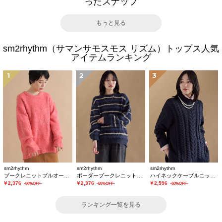
ったスナップ
もっと見る
sm2rhythm（サマンサモスモス リズム）トップス人気
アイテムランキング
1
2
3
sm2rhythm
sm2rhythm
sm2rhythm
ブークレニットプルオーバー
ボーダーブークレニットプルオーバー
ハイネックケーブルニットプルオーバー
￥2,376
￥2,376
￥2,596
-60%OFF-
-60%OFF-
-60%OFF-
ランキング一覧を見る