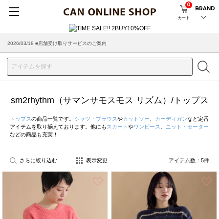
0
BRAND
カート
2026/03/18 ■店舗受け取りサービスのご案内
sm2rhythm（サマンサモスモス リズム）/トップス
トップス
の商品一覧です。
シャツ・ブラウス
や
カットソー
、
カーディガン
など定番
アイテムを取り揃えております。他にも
スカート
や
ワンピース
、
ニット・セーター
などの商品も充実！
さらに絞り込む
表示変更
アイテム数：
5
件
お気に入り