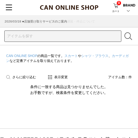
0
BRAND
カート
2026/07/29 ■【お知らせ】ヤマト運輸の配送遅延・停止について
2026/03/18 ■店舗受け取りサービスのご案内
CAN ONLINE SHOP
の商品一覧です。
スカート
や
シャツ・ブラウス
、
カーディガ
ン
など定番アイテムを取り揃えております。
さらに絞り込む
表示変更
アイテム数：
件
条件に一致する商品は見つかりませんでした。
お手数ですが、検索条件を変更してください。