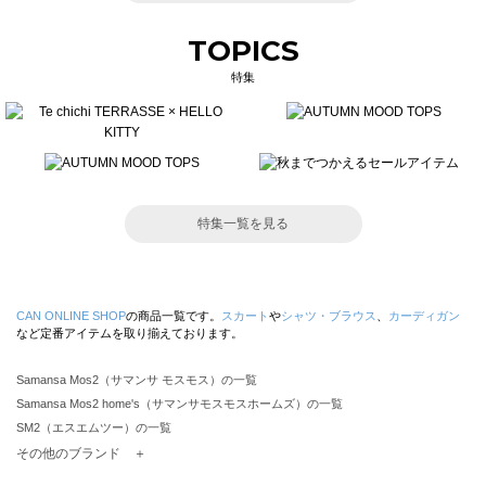
TOPICS
特集
特集一覧を見る
CAN ONLINE SHOP
の商品一覧です。
スカート
や
シャツ・ブラウス
、
カーディガン
など定番アイテムを取り揃えております。
Samansa Mos2（サマンサ モスモス）の一覧
Samansa Mos2 home's（サマンサモスモスホームズ）の一覧
SM2（エスエムツー）の一覧
TSUHARU by Samansa Mos2（ツハルバイサマンサモスモス）の一覧
その他のブランド ＋
sm2rhythm（サマンサモスモス リズム）の一覧