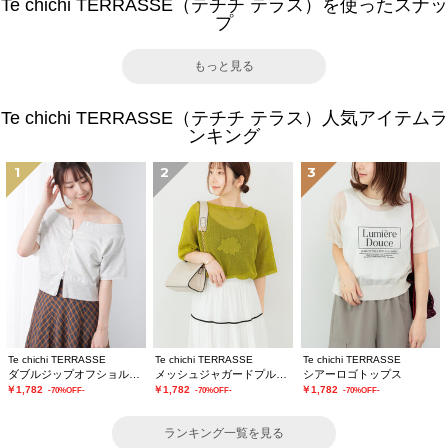
Te chichi TERRASSE（テチチ テラス）を使ったスナッ
プ
もっと見る
Te chichi TERRASSE（テチチ テラス）人気アイテムラ
ンキング
1
2
3
Te chichi TERRASSE
Te chichi TERRASSE
Te chichi TERRASSE
ダブルジップオフショルカットトップス
メッシュジャガードプルオーバーニット
シアーロゴトップス
￥1,782
￥1,782
￥1,782
-70%OFF-
-70%OFF-
-70%OFF-
ランキング一覧を見る