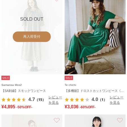
SOLD OUT
再入荷受付
SALE
SALE
Samansa Mos2
Te chichi
【SA刺繍】スモックワンピース
【多機能】ドロストカットワンピース《2026 SUMMER LOOK item》
レビュー
レビュー
4.7
4.0
（15）
（1）
を見る
を見る
¥4,895
¥3,036
-50%OFF-
-60%OFF-
お気に入り