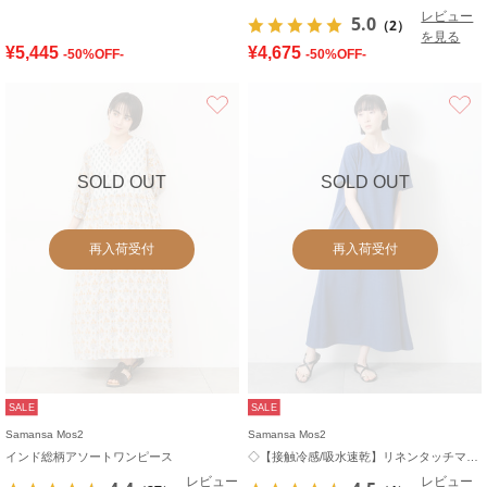
レビュー
5.0
（2）
を見る
¥5,445
¥4,675
-50%OFF-
-50%OFF-
お気に入り
SOLD OUT
SOLD OUT
再入荷受付
再入荷受付
SALE
SALE
Samansa Mos2
Samansa Mos2
インド総柄アソートワンピース
◇【接触冷感/吸水速乾】リネンタッチマキシワンピース
レビュー
レビュー