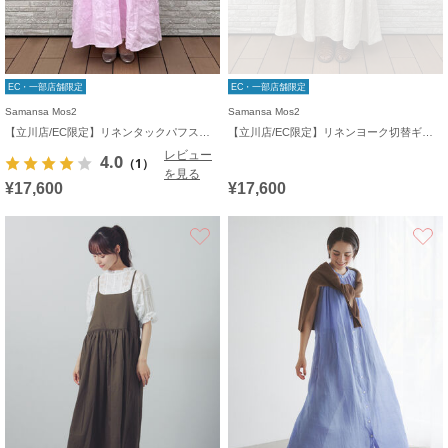
EC・一部店舗限定
EC・一部店舗限定
Samansa Mos2
Samansa Mos2
【立川店/EC限定】リネンタックパフスリーブワンピース
【立川店/EC限定】リネンヨーク切替ギャザーワンピース
レビュー
4.0
（1）
を見る
¥17,600
¥17,600
お気に入り