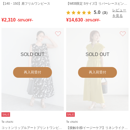
【140・150】肩フリルワンピース
【WEB限定 Sサイズ】リバーレースピンタック襟付きワンピース
レビュー
5.0
（3）
を見る
¥2,310
¥14,630
-50%OFF-
-30%OFF-
お気に入り
SOLD OUT
SOLD OUT
再入荷受付
再入荷受付
SALE
SALE
Te chichi
Te chichi
コットンリップルアートプリントワンピース
【接触冷感/イージーケア】リネンライクワンピース