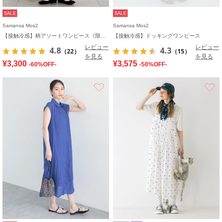
SALE
SALE
Samansa Mos2
Samansa Mos2
【接触冷感】柄アソートワンピース《限定カラーあり》
【接触冷感】ドッキングワンピース
レビュー
レビュー
4.8
4.3
（22）
（15）
を見る
を見る
¥3,300
¥3,575
-60%OFF-
-50%OFF-
お気に入り