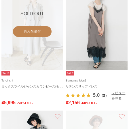
SOLD OUT
再入荷受付
SALE
SALE
Te chichi
Samansa Mos2
ミックスツイルジャンスカワンピース(セットアップ可)《2026 SUMMER LOOK item》
サテンスリップドレス
レビュー
5.0
（3）
を見る
¥5,995
¥2,156
-50%OFF-
-60%OFF-
お気に入り