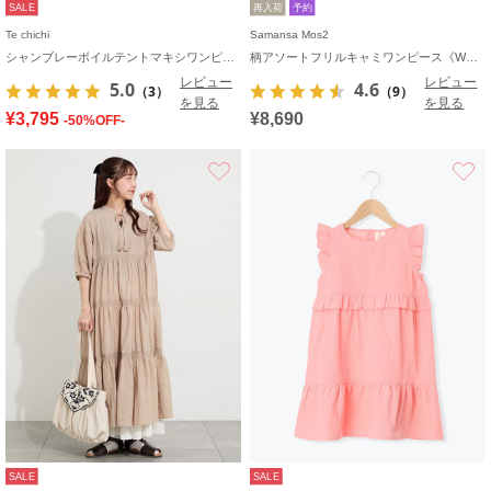
SALE
再入荷
予約
Te chichi
Samansa Mos2
シャンブレーボイルテントマキシワンピース
柄アソートフリルキャミワンピース《WEB限定カラーあり》
レビュー
レビュー
5.0
4.6
（3）
（9）
を見る
を見る
¥3,795
¥8,690
-50%OFF-
お気に入り
SALE
SALE