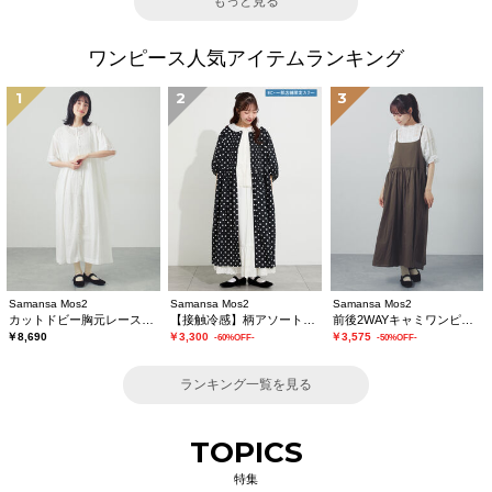
もっと見る
ワンピース人気アイテムランキング
1
2
3
Samansa Mos2
Samansa Mos2
Samansa Mos2
カットドビー胸元レースワンピース
【接触冷感】柄アソートワンピース《限定カラーあり》
前後2WAYキャミワンピース
￥8,690
￥3,300
￥3,575
-60%OFF-
-50%OFF-
ランキング一覧を見る
TOPICS
特集