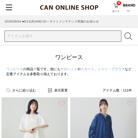
0
BRAND
カート
2026/08/04 ■8/13(木)AM2:00～サイトメンテナンス実施のお知らせ
2026/07/29 ■【お知らせ】ヤマト運輸の配送遅延・停止について
ワンピース
ワンピース
の商品一覧です。他にも
サロペット
や
スカート
、
シャツ・ブラウス
など
定番アイテムを多数取り揃えております。
さらに絞り込む
表示変更
アイテム数：
111
件
お気に入り