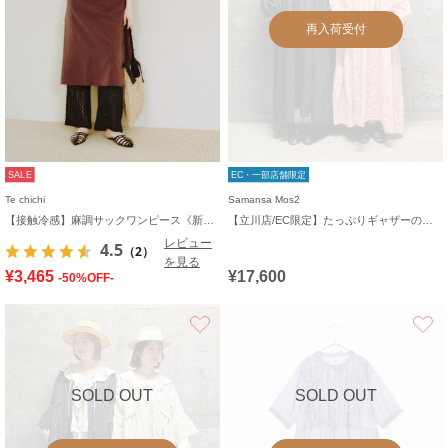
再入荷受付
SALE
EC・一部店舗限定
Te chichi
Samansa Mos2
【接触冷感】麻調サックワンピース《新色追加》
【立川店/EC限定】たっぷりギャザーのリネンワンピース
レビュー
4.5
（2）
を見る
¥3,465
¥17,600
-50%OFF-
お気に入り
SOLD OUT
SOLD OUT