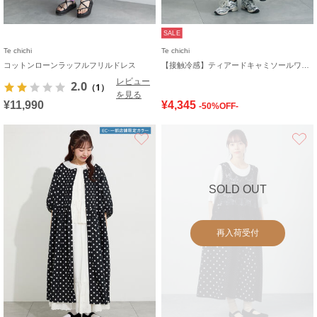
SALE
Te chichi
Te chichi
コットンローンラッフルフリルドレス
【接触冷感】ティアードキャミソールワンピース
レビュー
2.0
（1）
を見る
¥11,990
¥4,345
-50%OFF-
お気に入り
SOLD OUT
再入荷受付