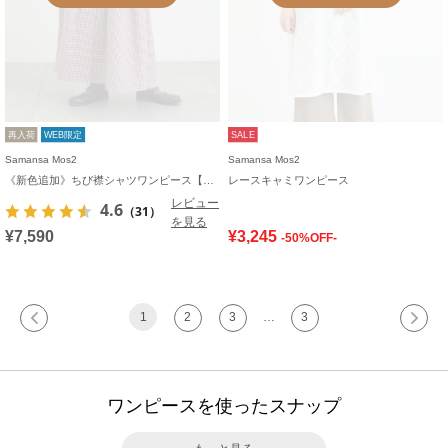
再入荷
WEB限定
SALE
Samansa Mos2
Samansa Mos2
《新色追加》ちび襟シャツワンピース【WEB限定】
レースキャミワンピース
レビュー
4.6
（31）
を見る
¥7,590
¥3,245
-50%OFF-
1
2
3
…
3
ワンピースを使ったスナップ