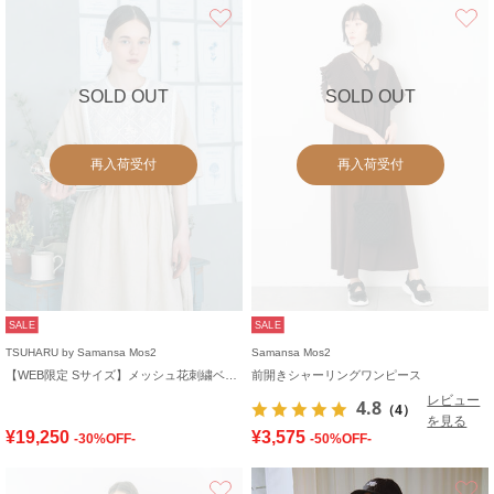
お気に入り
SOLD OUT
SOLD OUT
再入荷受付
再入荷受付
SALE
SALE
TSUHARU by Samansa Mos2
Samansa Mos2
【WEB限定 Sサイズ】メッシュ花刺繍ベスト付きワンピース
前開きシャーリングワンピース
レビュー
4.8
（4）
を見る
¥19,250
¥3,575
-30%OFF-
-50%OFF-
お気に入り