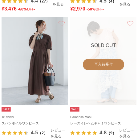
4.4
4.5
（27）
（4）
を見る
を見る
¥3,476
¥2,970
-60%OFF-
-50%OFF-
お気に入り
SOLD OUT
再入荷受付
SALE
SALE
Te chichi
Samansa Mos2
スパンボイルワンピース
レースイレヘムキャミワンピース
レビュー
レビュー
4.5
4.8
（2）
（9）
を見る
を見る