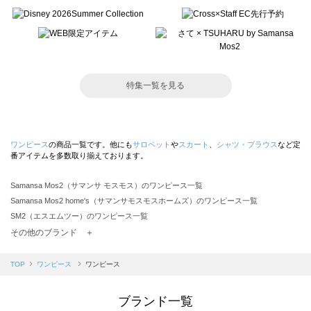
特集一覧を見る
ワンピース
の商品一覧です。他にも
サロペット
や
スカート
、
シャツ・ブラウス
など定
番アイテムを多数取り揃えております。
Samansa Mos2（サマンサ モスモス）のワンピース一覧
Samansa Mos2 home's（サマンサモスモスホームズ）のワンピース一覧
SM2（エスエムツー）のワンピース一覧
TSUHARU by Samansa Mos2（ツハルバイサマンサモスモス）のワンピース一覧
その他のブランド ＋
sm2rhythm（サマンサモスモス リズム）のワンピース一覧
Samansa Mos2 blue（サマンサモスモス ブルー）のワンピース一覧
TOP
ワンピース
ワンピース
Samansa Mos2 Lagom（サマンサモスモス ラーゴム）のワンピース一覧
ehka sopo（エヘカソポ）のワンピース一覧
ブランド一覧
sō4ū（ソウフォーユー）のワンピース一覧