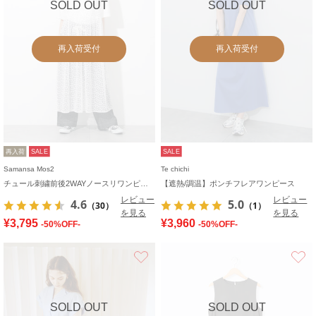
SOLD OUT
SOLD OUT
再入荷受付
再入荷受付
再入荷
SALE
SALE
Samansa Mos2
Te chichi
チュール刺繍前後2WAYノースリワンピース
【遮熱/調温】ポンチフレアワンピース
レビュー
レビュー
4.6
5.0
（30）
（1）
を見る
を見る
¥3,795
¥3,960
-50%OFF-
-50%OFF-
お気に入り
SOLD OUT
SOLD OUT