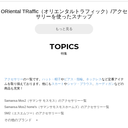
ORiental TRaffic（オリエンタルトラフィック）/アクセ
サリーを使ったスナップ
もっと見る
TOPICS
特集
アクセサリー
の一覧です。
ハット・帽子
や
ピアス・指輪
、
ネックレス
など定番アイテ
ムを取り揃えております。他にも
スカート
や
シャツ・ブラウス
、
カーディガン
などの
商品も充実！
Samansa Mos2（サマンサ モスモス）のアクセサリー一覧
Samansa Mos2 home's（サマンサモスモスホームズ）のアクセサリー一覧
SM2（エスエムツー）のアクセサリー一覧
TSUHARU by Samansa Mos2（ツハルバイサマンサモスモス）のアクセサリー一覧
その他のブランド ＋
sm2rhythm（サマンサモスモス リズム）のアクセサリー一覧