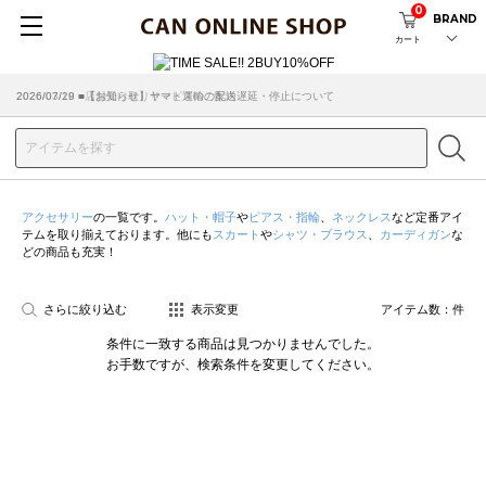
0
BRAND
カート
2026/07/29 ■【お知らせ】ヤマト運輸の配送遅延・停止について
2026/03/18 ■店舗受け取りサービスのご案内
アクセサリー
の一覧です。
ハット・帽子
や
ピアス・指輪
、
ネックレス
など定番アイ
テムを取り揃えております。他にも
スカート
や
シャツ・ブラウス
、
カーディガン
な
どの商品も充実！
さらに絞り込む
表示変更
アイテム数：
件
条件に一致する商品は見つかりませんでした。
お手数ですが、検索条件を変更してください。