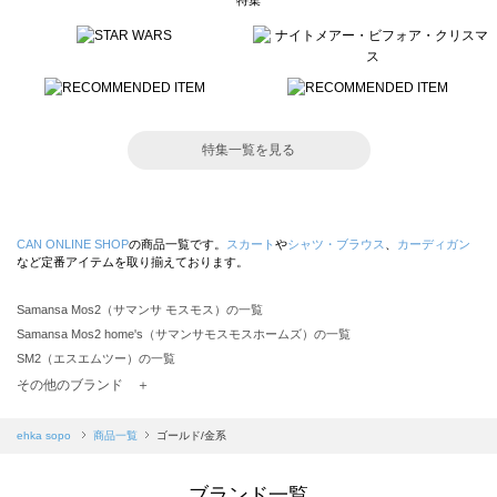
特集
特集一覧を見る
CAN ONLINE SHOP
の商品一覧です。
スカート
や
シャツ・ブラウス
、
カーディガン
など定番アイテムを取り揃えております。
Samansa Mos2（サマンサ モスモス）の一覧
Samansa Mos2 home's（サマンサモスモスホームズ）の一覧
SM2（エスエムツー）の一覧
TSUHARU by Samansa Mos2（ツハルバイサマンサモスモス）の一覧
その他のブランド ＋
sm2rhythm（サマンサモスモス リズム）の一覧
Samansa Mos2 blue（サマンサモスモス ブルー）の一覧
ehka sopo
商品一覧
ゴールド/金系
Samansa Mos2 Lagom（サマンサモスモス ラーゴム）の一覧
ehka sopo（エヘカソポ）の一覧
ブランド一覧