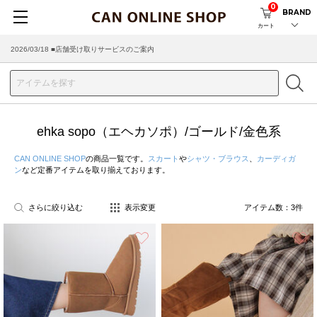
0
BRAND
カート
2026/03/18 ■店舗受け取りサービスのご案内
ehka sopo（エヘカソポ）/ゴールド/金色系
CAN ONLINE SHOP
の商品一覧です。
スカート
や
シャツ・ブラウス
、
カーディガ
ン
など定番アイテムを取り揃えております。
さらに絞り込む
表示変更
アイテム数：
3
件
お気に入り