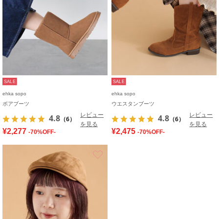
SALE
SALE
ehka sopo
ehka sopo
ボアブーツ
ウエスタンブーツ
レビュー
レビュー
4.8
4.8
（6）
（6）
を見る
を見る
¥2,277
¥2,475
-70%OFF-
-70%OFF-
お気に入り