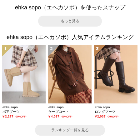
ehka sopo（エヘカソポ）を使ったスナップ
もっと見る
ehka sopo（エヘカソポ）人気アイテムランキング
1
2
3
ehka sopo
ehka sopo
ehka sopo
ボアブーツ
ケープコート
ロングブーツ
￥2,277
￥4,587
￥2,937
-70%OFF-
-70%OFF-
-70%OFF-
ランキング一覧を見る