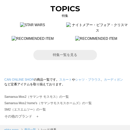
TOPICS
特集
特集一覧を見る
CAN ONLINE SHOP
の商品一覧です。
スカート
や
シャツ・ブラウス
、
カーディガン
など定番アイテムを取り揃えております。
Samansa Mos2（サマンサ モスモス）の一覧
Samansa Mos2 home's（サマンサモスモスホームズ）の一覧
SM2（エスエムツー）の一覧
TSUHARU by Samansa Mos2（ツハルバイサマンサモスモス）の一覧
その他のブランド ＋
sm2rhythm（サマンサモスモス リズム）の一覧
Samansa Mos2 blue（サマンサモスモス ブルー）の一覧
ehka sopo
商品一覧
レッド/赤系