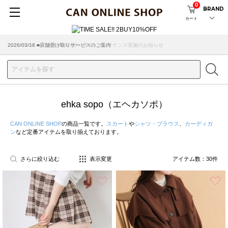
0
BRAND
カート
2026/08/04 ■8/13(木)AM2:00～サイトメンテナンス実施のお知らせ
ehka sopo（エヘカソポ）
CAN ONLINE SHOP
の商品一覧です。
スカート
や
シャツ・ブラウス
、
カーディガ
ン
など定番アイテムを取り揃えております。
さらに絞り込む
表示変更
アイテム数：
30
件
お気に入り