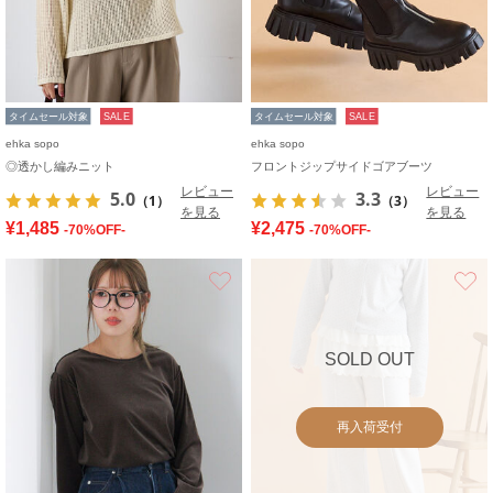
タイムセール対象
SALE
タイムセール対象
SALE
ehka sopo
ehka sopo
◎透かし編みニット
フロントジップサイドゴアブーツ
レビュー
レビュー
5.0
3.3
（1）
（3）
を見る
を見る
¥1,485
¥2,475
-70%OFF-
-70%OFF-
お気に入り
SOLD OUT
再入荷受付