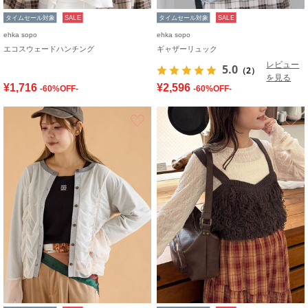
タイムセール対象
SALE
タイムセール対象
SALE
ehka sopo
ehka sopo
エコスウェードハンチング
ギャザーリュック
レビュー
5.0
（2）
を見る
¥1,716
¥2,596
-60%OFF-
-60%OFF-
お気に入り