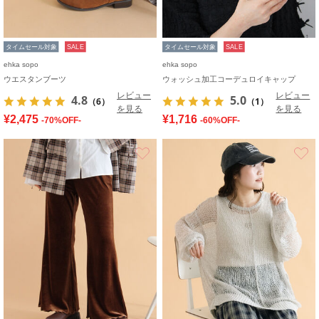
タイムセール対象
SALE
タイムセール対象
SALE
ehka sopo
ehka sopo
ウエスタンブーツ
ウォッシュ加工コーデュロイキャップ
レビュー
レビュー
4.8
5.0
（6）
（1）
を見る
を見る
¥2,475
¥1,716
-70%OFF-
-60%OFF-
お気に入り