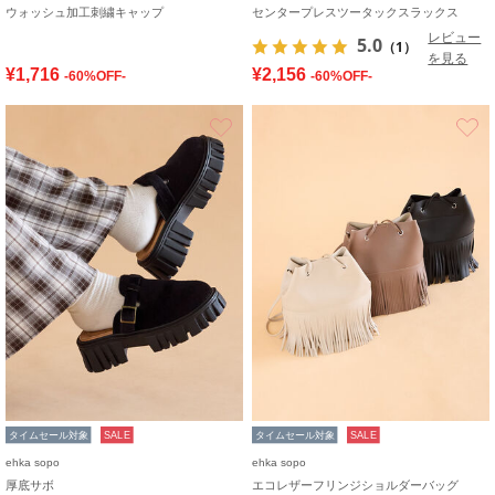
ウォッシュ加工刺繍キャップ
センタープレスツータックスラックス
レビュー
5.0
（1）
を見る
¥1,716
¥2,156
-60%OFF-
-60%OFF-
お気に入り
タイムセール対象
SALE
タイムセール対象
SALE
ehka sopo
ehka sopo
厚底サボ
エコレザーフリンジショルダーバッグ