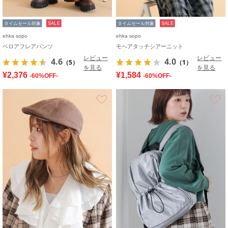
タイムセール対象
SALE
タイムセール対象
SALE
ehka sopo
ehka sopo
ベロアフレアパンツ
モヘアタッチシアーニット
レビュー
レビュー
4.6
4.0
（5）
（1）
を見る
を見る
¥2,376
¥1,584
-60%OFF-
-60%OFF-
お気に入り