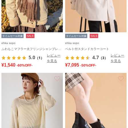
タイムセール対象
SALE
タイムセール対象
SALE
ehka sopo
ehka sopo
ふわもこマフラー太フリンジシャンブレー無地
ベルト付スタンドカラーコート
レビュー
レビュー
5.0
4.7
（1）
（3）
を見る
を見る
¥1,540
¥7,095
-60%OFF-
-50%OFF-
お気に入り