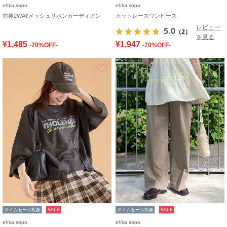
ehka sopo
ehka sopo
前後2WAYメッシュリボンカーディガン
カットレースワンピース
レビュー
5.0
（2）
を見る
¥1,485
¥1,947
-70%OFF-
-70%OFF-
お気に入り
タイムセール対象
SALE
タイムセール対象
SALE
ehka sopo
ehka sopo