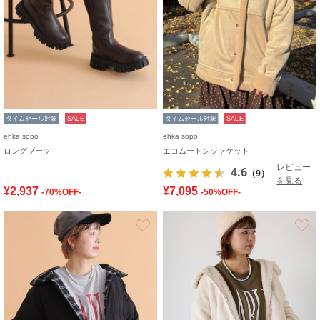
タイムセール対象
SALE
タイムセール対象
SALE
ehka sopo
ehka sopo
ロングブーツ
エコムートンジャケット
レビュー
4.6
（9）
を見る
¥2,937
¥7,095
-70%OFF-
-50%OFF-
お気に入り