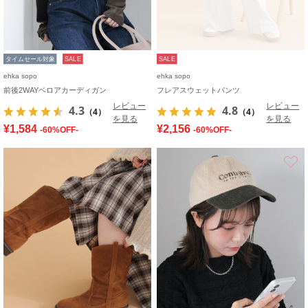
タイムセール対象
SALE
SALE
ehka sopo
ehka sopo
前後2WAYベロアカーディガン
フレアスウェットパンツ
レビュー
レビュー
4.3
4.8
（4）
（4）
を見る
を見る
¥1,584
¥2,156
-60%OFF-
-60%OFF-
お気に入り