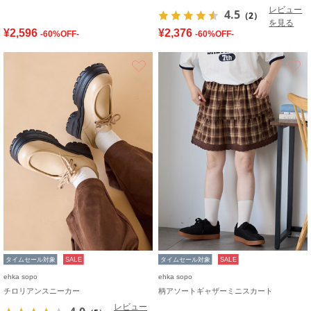
レビュー
4.5
（2）
を見る
¥2,596
¥2,376
-60%OFF-
-60%OFF-
お気に入り
タイムセール対象
SALE
タイムセール対象
SALE
ehka sopo
ehka sopo
チロリアンスニーカー
柄アソートギャザーミニスカート
レビュー