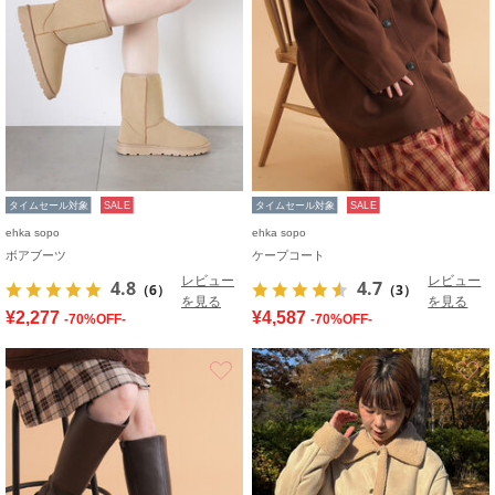
タイムセール対象
SALE
タイムセール対象
SALE
ehka sopo
ehka sopo
ボアブーツ
ケープコート
レビュー
レビュー
4.8
4.7
（6）
（3）
を見る
を見る
¥2,277
¥4,587
-70%OFF-
-70%OFF-
お気に入り