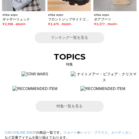
ehka sopo
ehka sopo
ehka sopo
ギャザーリュック
フロントジップサイドゴアブーツ
ボアブーツ
￥2,596
￥2,475
￥2,277
-60%OFF-
-70%OFF-
-70%OFF-
ランキング一覧を見る
TOPICS
特集
特集一覧を見る
CAN ONLINE SHOP
の商品一覧です。
スカート
や
シャツ・ブラウス
、
カーディガン
など定番アイテムを取り揃えております。