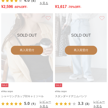
4.0
（5）
を見る
¥2,596
¥1,617
-60%OFF-
-70%OFF-
お気に入り
SOLD OUT
SOLD OUT
再入荷受付
再入荷受付
SALE
SALE
ehka sopo
ehka sopo
シャーリングカップ付キャミソール
スタンダードデニムパンツ
レビュー
レビュー
5.0
3.3
（1）
（3）
を見る
を見る