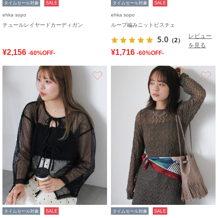
タイムセール対象
SALE
タイムセール対象
SALE
ehka sopo
ehka sopo
チュールレイヤードカーディガン
ループ編みニットビスチェ
レビュー
5.0
（2）
を見る
¥2,156
¥1,716
-60%OFF-
-60%OFF-
お気に入り
タイムセール対象
SALE
タイムセール対象
SALE