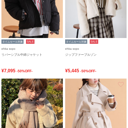
タイムセール対象
SALE
タイムセール対象
SALE
ehka sopo
ehka sopo
リバーシブル中綿ジャケット
ジップファーブルゾン
¥7,095
¥5,445
-50%OFF-
-50%OFF-
お気に入り