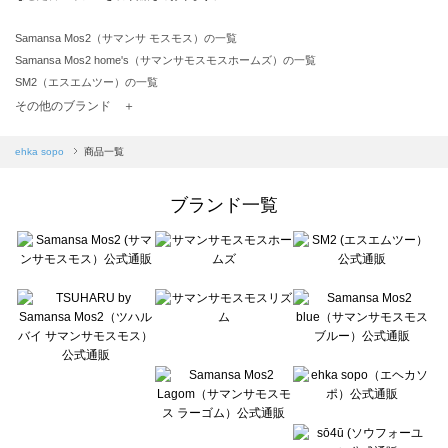
Samansa Mos2（サマンサ モスモス）の一覧
Samansa Mos2 home's（サマンサモスモスホームズ）の一覧
SM2（エスエムツー）の一覧
TSUHARU by Samansa Mos2（ツハルバイサマンサモスモス）の一覧
その他のブランド ＋
sm2rhythm（サマンサモスモス リズム）の一覧
Samansa Mos2 blue（サマンサモスモス ブルー）の一覧
ehka sopo
商品一覧
Samansa Mos2 Lagom（サマンサモスモス ラーゴム）の一覧
ehka sopo（エヘカソポ）の一覧
ブランド一覧
sō4ū（ソウフォーユー）の一覧
Te chichi（テチチ）の一覧
Te chichi CLASSIC（テチチ クラシック）の一覧
Te chichi TERRASSE（テチチ テラス）の一覧
Lugnoncure（ルノンキュール）の一覧
BETTY'S BLUE（べティーズブルー）の一覧
Wpc.（ワールドパーティー）の一覧