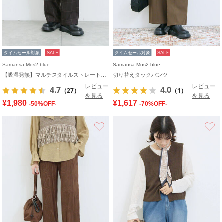
タイムセール対象
SALE
タイムセール対象
SALE
Samansa Mos2 blue
Samansa Mos2 blue
【吸湿発熱】マルチスタイルストレートパンツ
切り替えタックパンツ
レビュー
レビュー
4.7
4.0
（27）
（1）
を見る
を見る
¥1,980
¥1,617
-50%OFF-
-70%OFF-
お気に入り