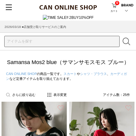
0
BRAND
カート
2026/08/04 ■8/13(木)AM2:00～サイトメンテナンス実施のお知らせ
2026/03/18 ■店舗受け取りサービスのご案内
Samansa Mos2 blue（サマンサモスモス ブルー）
CAN ONLINE SHOP
の商品一覧です。
スカート
や
シャツ・ブラウス
、
カーディガ
ン
など定番アイテムを取り揃えております。
さらに絞り込む
表示変更
アイテム数：
25
件
お気に入り