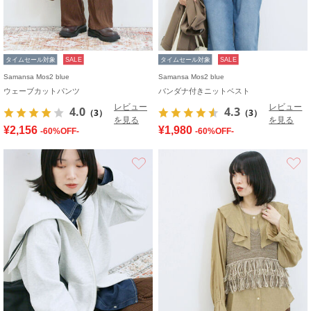
タイムセール対象
SALE
タイムセール対象
SALE
Samansa Mos2 blue
Samansa Mos2 blue
ウェーブカットパンツ
バンダナ付きニットベスト
レビュー
レビュー
4.0
4.3
（3）
（3）
を見る
を見る
¥2,156
¥1,980
-60%OFF-
-60%OFF-
お気に入り