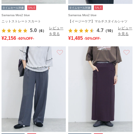
タイムセール対象
SALE
タイムセール対象
SALE
Samansa Mos2 blue
Samansa Mos2 blue
ニットストレートスカート
【イージーケア】マルチスタイルシャツ
レビュー
レビュー
5.0
4.7
（6）
（10）
を見る
を見る
¥2,156
¥1,485
-60%OFF-
-50%OFF-
お気に入り