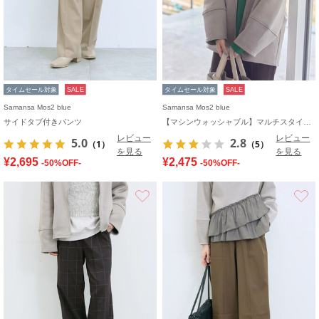
タイムセール対象
SALE
タイムセール対象
SALE
Samansa Mos2 blue
Samansa Mos2 blue
サイドタブ付きパンツ
【マシンウォッシャブル】マルチスタイルボンディングブルゾン
レビュー
レビュー
5.0
2.8
（1）
（5）
を見る
を見る
¥2,695
¥2,475
-50%OFF-
-50%OFF-
お気に入り