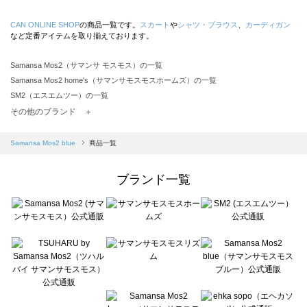
CAN ONLINE SHOP
の商品一覧です。
スカート
や
シャツ・ブラウス
、
カーディガン
など定番アイテムを取り揃えております。
Samansa Mos2（サマンサ モスモス）の一覧
Samansa Mos2 home's（サマンサモスモスホームズ）の一覧
SM2（エスエムツー）の一覧
TSUHARU by Samansa Mos2（ツハルバイサマンサモスモス）の一覧
その他のブランド ＋
sm2rhythm（サマンサモスモス リズム）の一覧
Samansa Mos2 blue（サマンサモスモス ブルー）の一覧
Samansa Mos2 blue
商品一覧
Samansa Mos2 Lagom（サマンサモスモス ラーゴム）の一覧
ehka sopo（エヘカソポ）の一覧
ブランド一覧
sō4ū（ソウフォーユー）の一覧
Te chichi（テチチ）の一覧
Te chichi CLASSIC（テチチ クラシック）の一覧
Te chichi TERRASSE（テチチ テラス）の一覧
Lugnoncure（ルノンキュール）の一覧
BETTY'S BLUE（べティーズブルー）の一覧
Wpc.（ワールドパーティー）の一覧