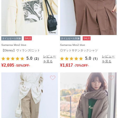
タイムセール対象
SALE
タイムセール対象
SALE
Samansa Mos2 blue
Samansa Mos2 blue
【Disney】ヴィランズ/ニット
◎マットサテンタックシャツ
レビュー
レビュー
5.0
5.0
（2）
（1）
を見る
を見る
¥2,695
¥1,617
-50%OFF-
-70%OFF-
お気に入り