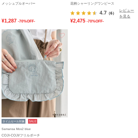
メッシュプルオーバー
花柄シャーリングワンピース
レビュー
4.7
（6）
を見る
¥1,287
¥2,475
-70%OFF-
-70%OFF-
お気に入り
タイムセール対象
SALE
Samansa Mos2 blue
COJI-COJI/フリルポーチ