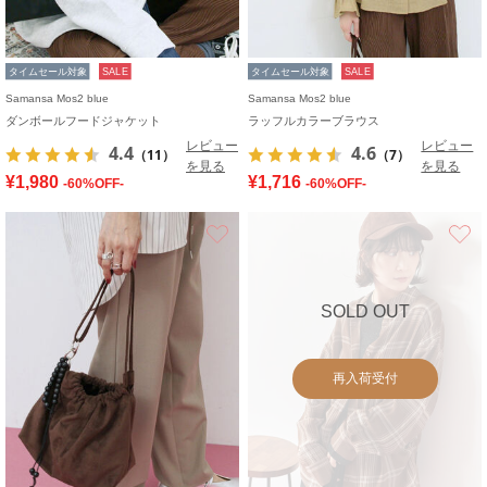
タイムセール対象
SALE
タイムセール対象
SALE
Samansa Mos2 blue
Samansa Mos2 blue
ダンボールフードジャケット
ラッフルカラーブラウス
レビュー
レビュー
4.4
4.6
（11）
（7）
を見る
を見る
¥1,980
¥1,716
-60%OFF-
-60%OFF-
お気に入り
SOLD OUT
再入荷受付