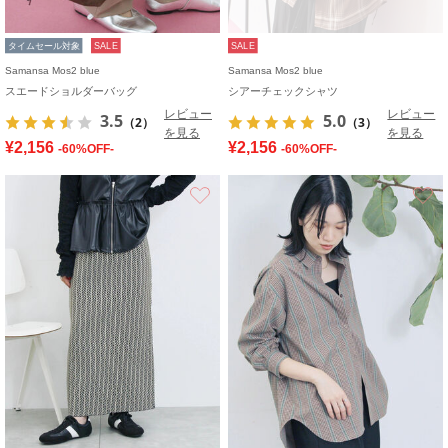
タイムセール対象
SALE
SALE
Samansa Mos2 blue
Samansa Mos2 blue
スエードショルダーバッグ
シアーチェックシャツ
レビュー
レビュー
3.5
5.0
（2）
（3）
を見る
を見る
¥2,156
¥2,156
-60%OFF-
-60%OFF-
お気に入り