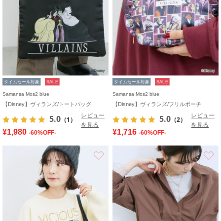
タイムセール対象
SALE
タイムセール対象
SALE
Samansa Mos2 blue
Samansa Mos2 blue
【Disney】ヴィランズ/トートバッグ
【Disney】ヴィランズ/フリルポーチ
レビュー
レビュー
5.0
5.0
（1）
（2）
を見る
を見る
¥1,980
¥1,716
-60%OFF-
-60%OFF-
お気に入り