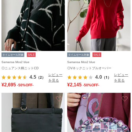
タイムセール対象
SALE
タイムセール対象
SALE
Samansa Mos2 blue
Samansa Mos2 blue
◎ニュアンス柄ニットCD
◎Vネックニットプルオーバー
レビュー
レビュー
4.5
4.0
（2）
（1）
を見る
を見る
¥2,695
¥2,145
-50%OFF-
-50%OFF-
お気に入り