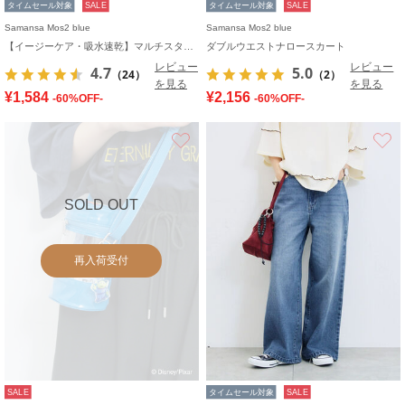
タイムセール対象
SALE
タイムセール対象
SALE
Samansa Mos2 blue
Samansa Mos2 blue
【イージーケア・吸水速乾】マルチスタイルタックストレートパンツ
ダブルウエストナロースカート
レビュー
レビュー
4.7
5.0
（24）
（2）
を見る
を見る
¥1,584
¥2,156
-60%OFF-
-60%OFF-
お気に入り
SOLD OUT
再入荷受付
SALE
タイムセール対象
SALE