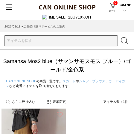
0
BRAND
カート
2026/03/18 ■店舗受け取りサービスのご案内
Samansa Mos2 blue（サマンサモスモス ブルー）/ゴ
ールド/金色系
CAN ONLINE SHOP
の商品一覧です。
スカート
や
シャツ・ブラウス
、
カーディガ
ン
など定番アイテムを取り揃えております。
さらに絞り込む
表示変更
アイテム数：
1
件
お気に入り