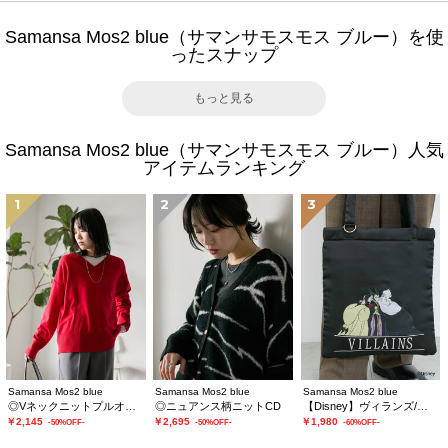
Samansa Mos2 blue（サマンサモスモス ブルー）を使
ったスナップ
もっと見る
Samansa Mos2 blue（サマンサモスモス ブルー）人気
アイテムランキング
1
2
3
Samansa Mos2 blue
Samansa Mos2 blue
Samansa Mos2 blue
◎Vネックニットプルオーバー
◎ニュアンス柄ニットCD
【Disney】ヴィランズ/トートバッグ
￥2,145
￥2,695
￥1,980
-50%OFF-
-50%OFF-
-60%OFF-