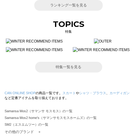
ランキング一覧を見る
TOPICS
特集
特集一覧を見る
CAN ONLINE SHOP
の商品一覧です。
スカート
や
シャツ・ブラウス
、
カーディガン
など定番アイテムを取り揃えております。
Samansa Mos2（サマンサ モスモス）の一覧
Samansa Mos2 home's（サマンサモスモスホームズ）の一覧
SM2（エスエムツー）の一覧
TSUHARU by Samansa Mos2（ツハルバイサマンサモスモス）の一覧
その他のブランド ＋