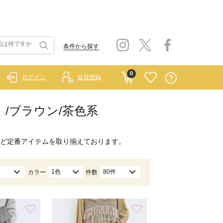
条件から探す
0
ログイン
会員登録
ー）/ブラウン/茶色系
ど定番アイテムを取り揃えております。
1色
80件
カラー
件数
お気に入り
お気に入り