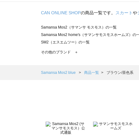
CAN ONLINE SHOP
の商品一覧です。
スカート
や
Samansa Mos2（サマンサ モスモス）の一覧
Samansa Mos2 home's（サマンサモスモスホームズ）の
SM2（エスエムツー）の一覧
TSUHARU by Samansa Mos2（ツハルバイサマンサモ
その他のブランド ＋
sm2rhythm（サマンサモスモス リズム）の一覧
Samansa Mos2 blue（サマンサモスモス ブルー）の一覧
Samansa Mos2 Lagom（サマンサモスモス ラーゴム）の
Samansa Mos2 blue
商品一覧
ブラウン/茶色系
ehka sopo（エヘカソポ）の一覧
sō4ū（ソウフォーユー）の一覧
Te chichi（テチチ）の一覧
Te chichi CLASSIC（テチチ クラシック）の一覧
Te chichi TERRASSE（テチチ テラス）の一覧
Lugnoncure（ルノンキュール）の一覧
BETTY'S BLUE（べティーズブルー）の一覧
Wpc.（ワールドパーティー）の一覧