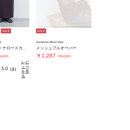
SALE
SALE
e
Samansa Mos2 blue
ダブルウエストナロースカート
メッシュプルオーバー
￥1,287
0%OFF-
-70%OFF-
レビ
ュー
5.0
（2）
を見
る