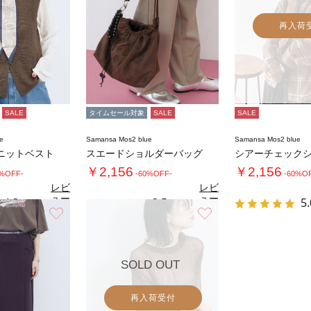
再入荷
SALE
タイムセール対象
SALE
SALE
e
Samansa Mos2 blue
Samansa Mos2 blue
ニットベスト
スエードショルダーバッグ
シアーチェック
￥2,156
￥2,156
0%OFF-
-60%OFF-
-60%O
レビ
レビ
ュー
ュー
4.3
3.5
5.
（3）
（2）
を見
を見
お気に入り
お気に入り
る
る
SOLD OUT
再入荷受付