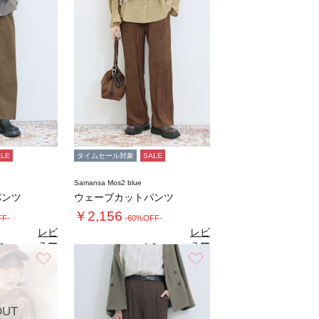
ALE
タイムセール対象
SALE
Samansa Mos2 blue
パンツ
ウェーブカットパンツ
￥2,156
FF-
-60%OFF-
レビ
レビ
ュー
ュー
0
4.0
（1）
（3）
を見
を見
お気に入り
お気に入り
る
る
OUT