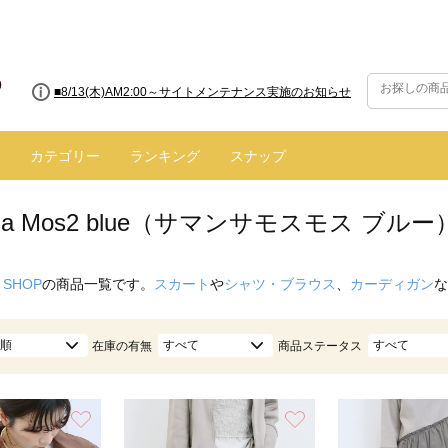
■8/13(木)AM2:00～サイトメンテナンス実施のお知らせ
カテゴリー
ランキング
スナップ
nsa Mos2 blue（サマンサモスモス ブル
 SHOP
の商品一覧です。
スカート
や
シャツ・ブラウス
、
カーディガン
な
順
すべて
すべて
在庫の有無
商品ステータス
お気に入り
お気に入り