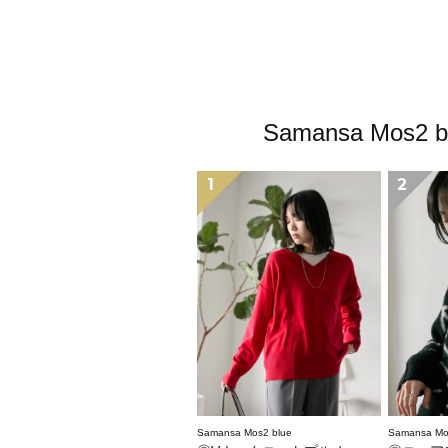
Samansa M
1
2
Samansa Mos2 blue
Samansa Mo