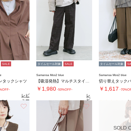
SALE
タイムセール対象
SALE
タイムセール対象
S
e
Samansa Mos2 blue
Samansa Mos2 blue
ンタックシャツ
【吸湿発熱】マルチスタイルストレートパンツ
切り替えタック
￥1,980
￥1,617
0%OFF-
-50%OFF-
-70%O
レビ
レ
ュー
ビ
5.0
4.
（1）
を見
ュ
お気に入り
お気に入り
4.7
る
（27）
ー
を
見
る
SOLD 