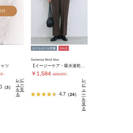
受付
タイムセール対象
SALE
Samansa Mos2 blue
シャツ
【イージーケア・吸水速乾】マルチスタイルタッ…
￥1,584
FF-
-60%OFF-
レビ
レ
ュー
ビ
0
（3）
を見
ュ
4.7
る
（24）
ー
を
見
る