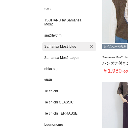
SM2
TSUHARU by Samansa
Mos2
sm2rhythm
Samansa Mos2 blue
タイムセール対象
Samansa Mos2 Lagom
Samansa Mos2 blu
バンダナ付き
ehka sopo
￥1,980
-6
sō4ū
Te chichi
Te chichi CLASSIC
Te chichi TERRASSE
Lugnoncure