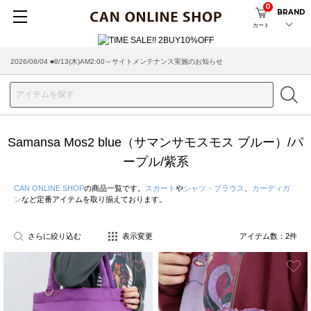
0
BRAND
カート
2026/08/04 ■8/13(木)AM2:00～サイトメンテナンス実施のお知らせ
Samansa Mos2 blue（サマンサモスモス ブルー）/パ
ープル/紫系
CAN ONLINE SHOP
の商品一覧です。
スカート
や
シャツ・ブラウス
、
カーディガ
ン
など定番アイテムを取り揃えております。
さらに絞り込む
表示変更
アイテム数：
2
件
お気に入り