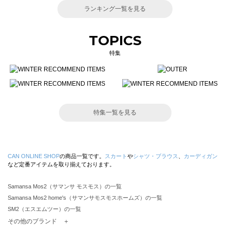
ランキング一覧を見る
TOPICS
特集
特集一覧を見る
CAN ONLINE SHOP
の商品一覧です。
スカート
や
シャツ・ブラウス
、
カーディガン
など定番アイテムを取り揃えております。
Samansa Mos2（サマンサ モスモス）の一覧
Samansa Mos2 home's（サマンサモスモスホームズ）の一覧
SM2（エスエムツー）の一覧
TSUHARU by Samansa Mos2（ツハルバイサマンサモスモス）の一覧
その他のブランド ＋