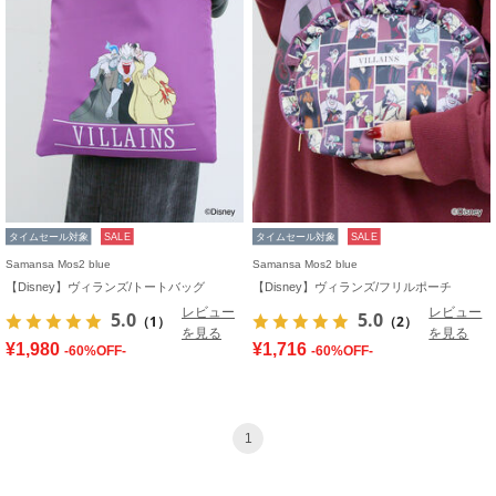
タイムセール対象
SALE
タイムセール対象
SALE
Samansa Mos2 blue
Samansa Mos2 blue
【Disney】ヴィランズ/トートバッグ
【Disney】ヴィランズ/フリルポーチ
レビュー
レビュー
5.0
5.0
（1）
（2）
を見る
を見る
¥1,980
¥1,716
-60%OFF-
-60%OFF-
1