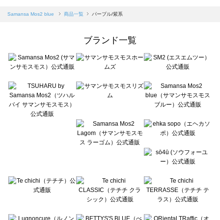
sm2rhythm（サマンサモスモス リズム）の一覧
Samansa Mos2 blue（サマンサモスモス ブルー）の一覧
Samansa Mos2 blue
商品一覧
パープル/紫系
Samansa Mos2 Lagom（サマンサモスモス ラーゴム）の一覧
ehka sopo（エヘカソポ）の一覧
ブランド一覧
sō4ū（ソウフォーユー）の一覧
Te chichi（テチチ）の一覧
Te chichi CLASSIC（テチチ クラシック）の一覧
Te chichi TERRASSE（テチチ テラス）の一覧
Lugnoncure（ルノンキュール）の一覧
BETTY'S BLUE（べティーズブルー）の一覧
Wpc.（ワールドパーティー）の一覧