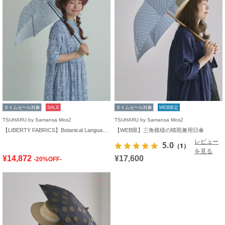
タイムセール対象
SALE
タイムセール対象
WEB限定
TSUHARU by Samansa Mos2
TSUHARU by Samansa Mos2
【LIBERTY FABRICS】Botanical Language柄日傘
【WEB限】三角模様の晴雨兼用日傘
レビュー
5.0
（1）
を見る
¥14,872
¥17,600
-20%OFF-
お気に入り