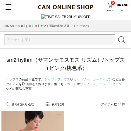
0
BRAND
カート
2026/07/29 ■【お知らせ】ヤマト運輸の配送遅延・停止について
2026/03/18 ■店舗受け取りサービスのご案内
sm2rhythm（サマンサモスモス リズム）/トップス
（ピンク/桃色系）
トップス
の商品一覧です。
シャツ・ブラウス
や
カットソー
、
カーディガン
など定番
アイテムを取り揃えております。他にも
スカート
や
ワンピース
、
ニット・セーター
などの商品も充実！
さらに絞り込む
表示変更
アイテム数：
1
件
お気に入り