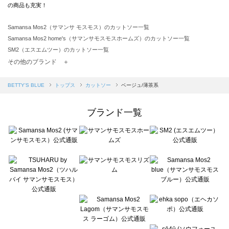
の商品も充実！
Samansa Mos2（サマンサ モスモス）のカットソー一覧
Samansa Mos2 home's（サマンサモスモスホームズ）のカットソー一覧
SM2（エスエムツー）のカットソー一覧
TSUHARU by Samansa Mos2（ツハルバイサマンサモスモス）のカットソー一覧
その他のブランド ＋
sm2rhythm（サマンサモスモス リズム）のカットソー一覧
Samansa Mos2 blue（サマンサモスモス ブルー）のカットソー一覧
BETTY'S BLUE
トップス
カットソー
ベージュ/薄茶系
Samansa Mos2 Lagom（サマンサモスモス ラーゴム）のカットソー一覧
ehka sopo（エヘカソポ）のカットソー一覧
ブランド一覧
sō4ū（ソウフォーユー）のカットソー一覧
Te chichi（テチチ）のカットソー一覧
Te chichi CLASSIC（テチチ クラシック）のカットソー一覧
Te chichi TERRASSE（テチチ テラス）のカットソー一覧
Lugnoncure（ルノンキュール）のカットソー一覧
BETTY'S BLUE（べティーズブルー）のカットソー一覧
Wpc.（ワールドパーティー）のカットソー一覧