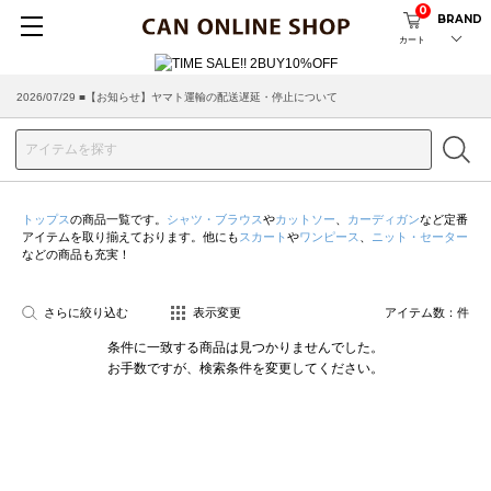
0
BRAND
カート
2026/07/29 ■【お知らせ】ヤマト運輸の配送遅延・停止について
トップス
の商品一覧です。
シャツ・ブラウス
や
カットソー
、
カーディガン
など定番
アイテムを取り揃えております。他にも
スカート
や
ワンピース
、
ニット・セーター
などの商品も充実！
さらに絞り込む
表示変更
アイテム数：
件
条件に一致する商品は見つかりませんでした。
お手数ですが、検索条件を変更してください。