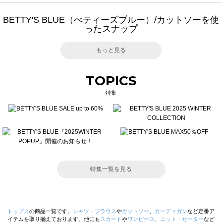
BETTY'S BLUE（べティーズブルー）/カットソーを使
ったスナップ
もっと見る
TOPICS
特集
特集一覧を見る
トップス
の商品一覧です。
シャツ・ブラウス
や
カットソー
、
カーディガン
など定番ア
イテムを取り揃えております。他にも
スカート
や
ワンピース
、
ニット・セーター
など