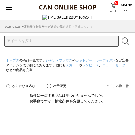
0
BRAND
カート
2026/07/29 ■【お知らせ】ヤマト運輸の配送遅延・停止について
2026/03/18 ■店舗受け取りサービスのご案内
トップス
の商品一覧です。
シャツ・ブラウス
や
カットソー
、
カーディガン
など定番
アイテムを取り揃えております。他にも
スカート
や
ワンピース
、
ニット・セーター
などの商品も充実！
さらに絞り込む
表示変更
アイテム数：
件
条件に一致する商品は見つかりませんでした。
お手数ですが、検索条件を変更してください。