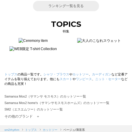
ランキング一覧を見る
TOPICS
特集
トップス
の商品一覧です。
シャツ・ブラウス
や
カットソー
、
カーディガン
など定番ア
イテムを取り揃えております。他にも
スカート
や
ワンピース
、
ニット・セーター
など
の商品も充実！
Samansa Mos2（サマンサ モスモス）のカットソー一覧
Samansa Mos2 home's（サマンサモスモスホームズ）のカットソー一覧
SM2（エスエムツー）のカットソー一覧
TSUHARU by Samansa Mos2（ツハルバイサマンサモスモス）のカットソー一覧
その他のブランド ＋
sm2rhythm（サマンサモスモス リズム）のカットソー一覧
Samansa Mos2 blue（サマンサモスモス ブルー）のカットソー一覧
sm2rhythm
トップス
カットソー
ベージュ/薄茶系