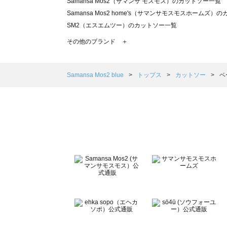
Samansa Mos2（サマンサ モスモス）のカットソー一覧
Samansa Mos2 home's（サマンサモスモスホームズ）
SM2（エスエムツー）のカットソー一覧
TSUHARU by Samansa Mos2（ツハルバイサマンサ
その他のブランド ＋
sm2rhythm（サマンサモスモス リズム）のカットソー一覧
Samansa Mos2 blue（サマンサモスモス ブルー）のカ
Samansa Mos2 Lagom（サマンサモスモス ラーゴム
Samansa Mos2 blue
トップス
カットソー
ベ
ehka sopo（エヘカソポ）のカットソー一覧
sō4ū（ソウフォーユー）のカットソー一覧
Te chichi（テチチ）のカットソー一覧
Te chichi CLASSIC（テチチ クラシック）のカットソー一
Te chichi TERRASSE（テチチ テラス）のカットソー一覧
Lugnoncure（ルノンキュール）のカットソー一覧
BETTY'S BLUE（べティーズブルー）のカットソー一覧
Wpc.（ワールドパーティー）のカットソー一覧