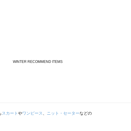
も
スカート
や
ワンピース
、
ニット・セーター
などの