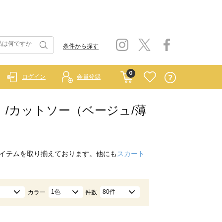
条件から探す
0
ログイン
会員登録
ルー）/カットソー（ベージュ/薄
イテムを取り揃えております。他にも
スカート
1色
80件
カラー
件数