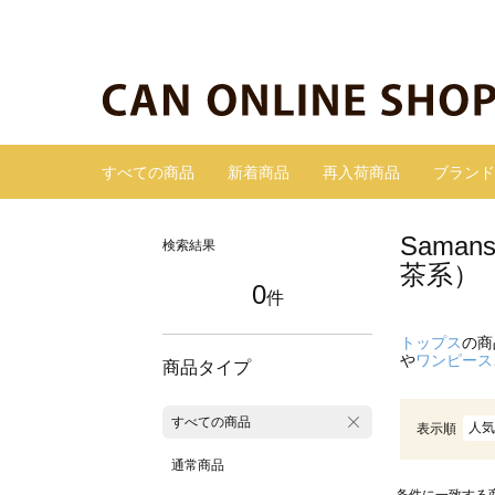
すべての商品
新着商品
再入荷商品
ブランド
Sama
検索結果
茶系）
0
件
トップス
の商
や
ワンピース
商品タイプ
すべての商品
人気
表示順
通常商品