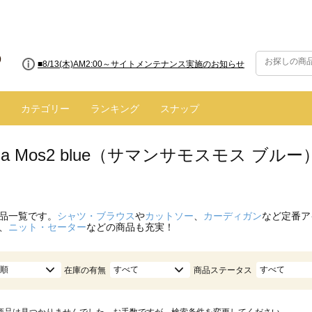
■8/13(木)AM2:00～サイトメンテナンス実施のお知らせ
カテゴリー
ランキング
スナップ
nsa Mos2 blue（サマンサモスモス ブ
品一覧です。
シャツ・ブラウス
や
カットソー
、
カーディガン
など定番ア
、
ニット・セーター
などの商品も充実！
順
すべて
すべて
在庫の有無
商品ステータス