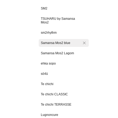
SM2
TSUHARU by Samansa
Mos2
sm2rhythm
Samansa Mos2 blue
Samansa Mos2 Lagom
ehka sopo
sō4ū
Te chichi
Te chichi CLASSIC
Te chichi TERRASSE
Lugnoncure