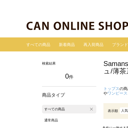
すべての商品
新着商品
再入荷商品
ブランド
Sama
検索結果
ュ/薄茶
0
件
トップス
の商
や
ワンピース
商品タイプ
すべての商品
人気
表示順
通常商品