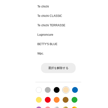
Te chichi
Te chichi CLASSIC
Te chichi TERRASSE
Lugnoncure
BETTY'S BLUE
Wpc.
選択を解除する