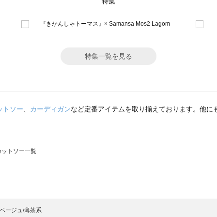
特集
特集一覧を見る
ットソー
、
カーディガン
など定番アイテムを取り揃えております。他に
のカットソー一覧
モスモス）のカットソー一覧
ットソー一覧
）のカットソー一覧
ベージュ/薄茶系