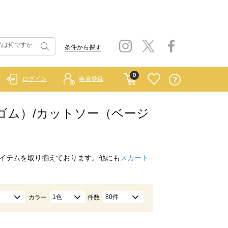
条件から探す
0
ログイン
会員登録
 ラーゴム）/カットソー（ベージ
イテムを取り揃えております。他にも
スカート
1色
80件
カラー
件数