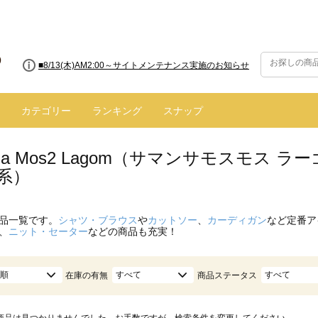
■8/13(木)AM2:00～サイトメンテナンス実施のお知らせ
カテゴリー
ランキング
スナップ
nsa Mos2 Lagom（サマンサモスモス
系）
品一覧です。
シャツ・ブラウス
や
カットソー
、
カーディガン
など定番ア
、
ニット・セーター
などの商品も充実！
順
すべて
すべて
在庫の有無
商品ステータス