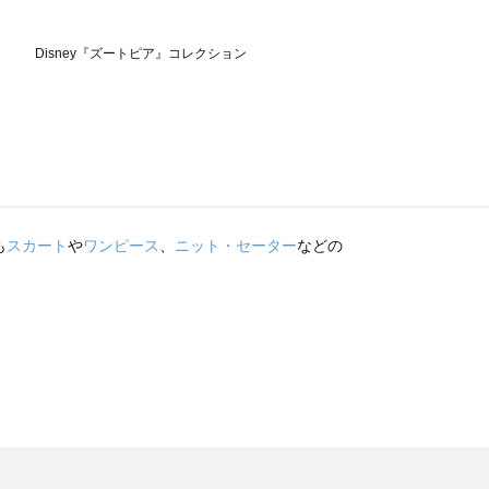
も
スカート
や
ワンピース
、
ニット・セーター
などの