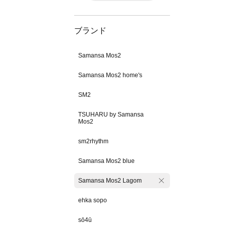
ブランド
Samansa Mos2
Samansa Mos2 home's
SM2
TSUHARU by Samansa
Mos2
sm2rhythm
Samansa Mos2 blue
Samansa Mos2 Lagom
ehka sopo
sō4ū