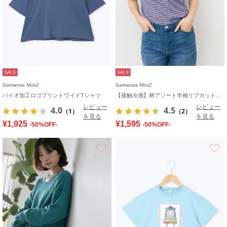
SALE
SALE
Samansa Mos2
Samansa Mos2
バイオ加工ロゴプリントワイドTシャツ
【接触冷感】柄アソート半袖リブカットソー
レビュー
レビュー
4.0
4.5
（1）
（2）
を見る
を見る
¥1,925
¥1,595
-50%OFF-
-50%OFF-
お気に入り