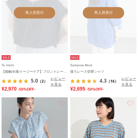
再入荷受付
再入荷受付
SALE
SALE
Te chichi
Samansa Mos2
【接触冷感/イージーケア】フロントレースフレンチスリーブブラウス
後ろレース切替シャツ
レビュー
レビュー
5.0
4.3
（2）
（16）
を見る
を見る
¥2,970
¥2,695
-50%OFF-
-50%OFF-
お気に入り