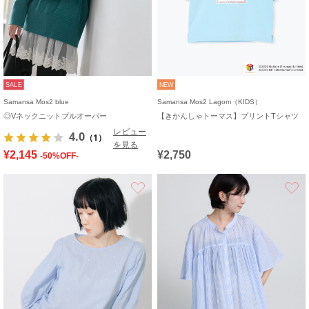
SALE
NEW
Samansa Mos2 blue
Samansa Mos2 Lagom（KIDS）
◎Vネックニットプルオーバー
【きかんしゃトーマス】プリントTシャツ
レビュー
4.0
（1）
を見る
¥2,145
¥2,750
-50%OFF-
お気に入り