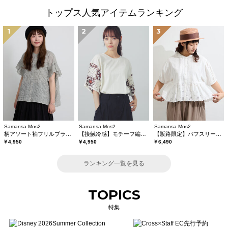
トップス人気アイテムランキング
1
2
3
Samansa Mos2
Samansa Mos2
Samansa Mos2
柄アソート袖フリルブラウス
【接触冷感】モチーフ編みコンビカットソー
【販路限定】パフスリーブレースブラウス
￥4,950
￥4,950
￥6,490
ランキング一覧を見る
TOPICS
特集