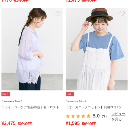
¥770
¥2,475
-61%OFF-
-50%OFF-
お気に入り
SALE
SALE
Samansa Mos2
Samansa Mos2
◇【イージーケア/接触冷感】裾ドロストシャツ
【オーガニックコットン】刺繍ロゴTシャツ
レビュー
5.0
（1）
を見る
¥2,475
¥1,595
-50%OFF-
-50%OFF-