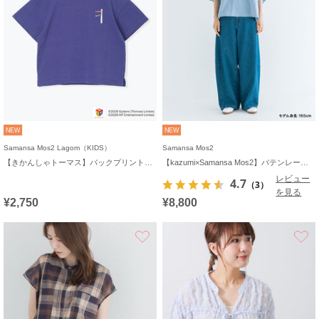
NEW
NEW
Samansa Mos2 Lagom（KIDS）
Samansa Mos2
【きかんしゃトーマス】バックプリントTシャツ
【kazumi×Samansa Mos2】バテンレースカットソー《WEB限定カラーあり》
レビュー
4.7
（3）
を見る
¥2,750
¥8,800
お気に入り