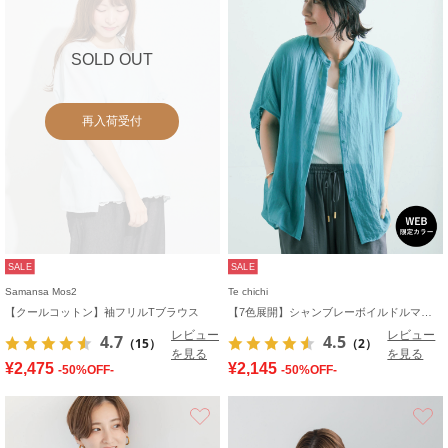
SOLD OUT
再入荷受付
SALE
SALE
Samansa Mos2
Te chichi
【クールコットン】袖フリルTブラウス
【7色展開】シャンブレーボイルドルマンシャツ
レビュー
レビュー
4.7
4.5
（15）
（2）
を見る
を見る
¥2,475
¥2,145
-50%OFF-
-50%OFF-
お気に入り