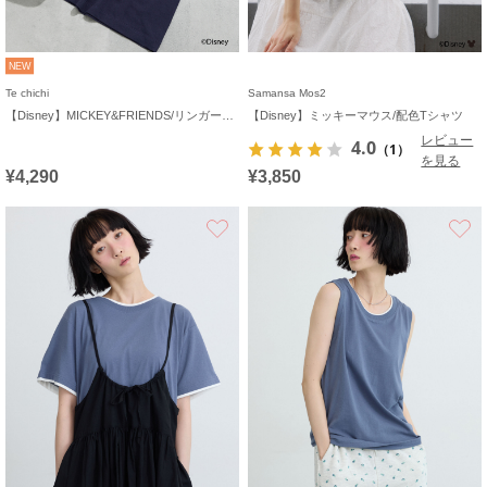
NEW
Te chichi
Samansa Mos2
【Disney】MICKEY&FRIENDS/リンガーTシャツ
【Disney】ミッキーマウス/配色Tシャツ
レビュー
4.0
（1）
を見る
¥4,290
¥3,850
お気に入り