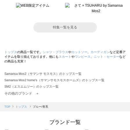
特集一覧を見る
トップス
の商品一覧です。
シャツ・ブラウス
や
カットソー
、
カーディガン
など定番ア
イテムを取り揃えております。他にも
スカート
や
ワンピース
、
ニット・セーター
など
の商品も充実！
Samansa Mos2（サマンサ モスモス）のトップス一覧
Samansa Mos2 home's（サマンサモスモスホームズ）のトップス一覧
SM2（エスエムツー）のトップス一覧
TSUHARU by Samansa Mos2（ツハルバイサマンサモスモス）のトップス一覧
その他のブランド ＋
sm2rhythm（サマンサモスモス リズム）のトップス一覧
Samansa Mos2 blue（サマンサモスモス ブルー）のトップス一覧
TOP
トップス
ブルー/青系
Samansa Mos2 Lagom（サマンサモスモス ラーゴム）のトップス一覧
ehka sopo（エヘカソポ）のトップス一覧
ブランド一覧
sō4ū（ソウフォーユー）のトップス一覧