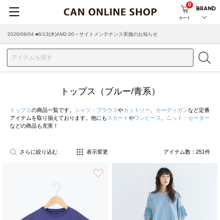
0
BRAND
カート
2026/07/29 ■【お知らせ】ヤマト運輸の配送遅延・停止について
トップス（ブルー/青系）
トップス
の商品一覧です。
シャツ・ブラウス
や
カットソー
、
カーディガン
など定番
アイテムを取り揃えております。他にも
スカート
や
ワンピース
、
ニット・セーター
などの商品も充実！
さらに絞り込む
表示変更
アイテム数：
251
件
お気に入り