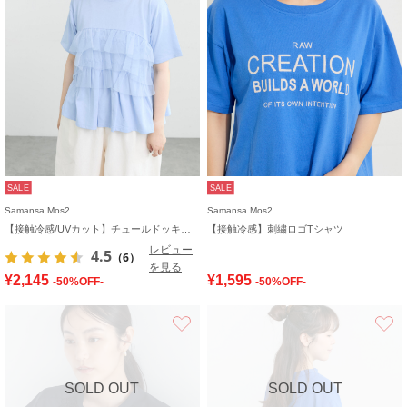
SALE
SALE
Samansa Mos2
Samansa Mos2
【接触冷感/UVカット】チュールドッキングカットソー
【接触冷感】刺繍ロゴTシャツ
レビュー
4.5
（6）
を見る
¥2,145
¥1,595
-50%OFF-
-50%OFF-
お気に入り
SOLD OUT
SOLD OUT