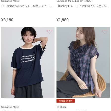
Samansa Mos2
Samansa Mos2 Lagom（KIDS）
◇【接触冷感/UVカット】配色レイヤードTシャツ
【Disney】ズートピア/刺繍入りラグランロンT
¥3,190
¥1,980
お気に入り
期間限定価格
Samansa Mos2
Te chichi