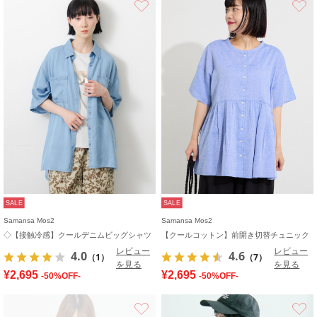
SALE
SALE
Samansa Mos2
Samansa Mos2
◇【接触冷感】クールデニムビッグシャツ
【クールコットン】前開き切替チュニック
レビュー
レビュー
4.0
4.6
（1）
（7）
を見る
を見る
¥2,695
¥2,695
-50%OFF-
-50%OFF-
お気に入り