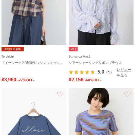
期間限定価格
SALE
Te chichi
Samansa Mos2
【イージーケア/通気性/マシンウォッシャブル】チェックドロストシャツ
シアーシャーリングリボンブラウス
レビュー
5.0
（1）
を見る
¥3,960
¥2,156
-27%OFF-
-60%OFF-
お気に入り