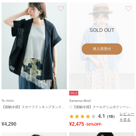
お気に入り
SOLD OUT
再入荷受付
SALE
Te chichi
Samansa Mos2
【接触冷感】スカーフドッキングタンクトップ
◇【接触冷感】クールデニムボクシーシャツ
レビュー
4.1
（10）
を見る
¥4,290
¥2,475
-50%OFF-
お気に入り