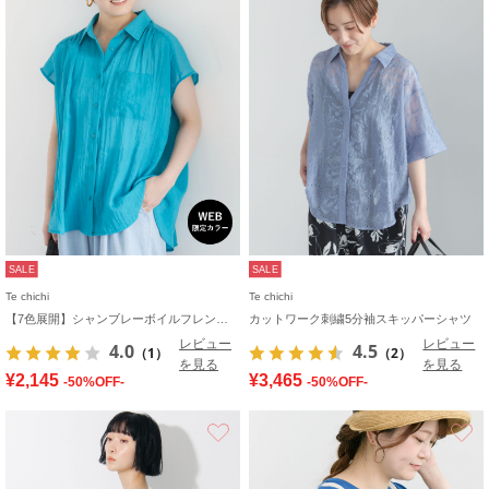
SALE
SALE
Te chichi
Te chichi
【7色展開】シャンブレーボイルフレンチスリーブシャツ
カットワーク刺繍5分袖スキッパーシャツ
レビュー
レビュー
4.0
4.5
（1）
（2）
を見る
を見る
¥2,145
¥3,465
-50%OFF-
-50%OFF-
お気に入り