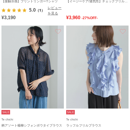
【接触冷感】プリントリンガーTシャツ
【イージーケア/通気性】チェックフリルフレンチスリーブブラウス
レビュー
5.0
（1）
を見る
¥3,190
¥3,960
-27%OFF-
お気に入り
SALE
SALE
Te chichi
Te chichi
柄アソート楊柳シフォンボウタイブラウス
ラッフルフリルブラウス