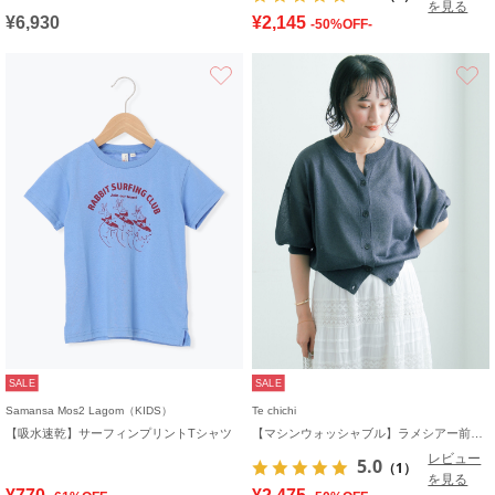
を見る
¥6,930
¥2,145
-50%OFF-
お気に入り
SALE
SALE
Samansa Mos2 Lagom（KIDS）
Te chichi
【吸水速乾】サーフィンプリントTシャツ
【マシンウォッシャブル】ラメシアー前後2WAY5分袖カーディガン《追加生産》
レビュー
5.0
（1）
を見る