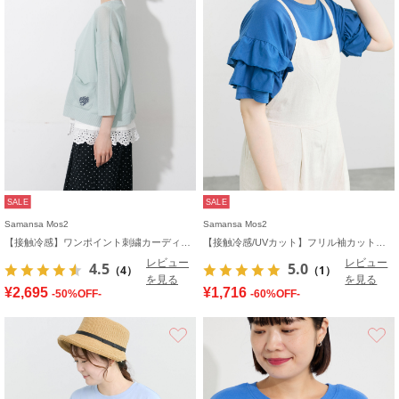
SALE
SALE
Samansa Mos2
Samansa Mos2
【接触冷感】ワンポイント刺繍カーディガン
【接触冷感/UVカット】フリル袖カットソー
レビュー
レビュー
4.5
5.0
（4）
（1）
を見る
を見る
¥2,695
¥1,716
-50%OFF-
-60%OFF-
お気に入り