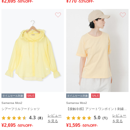
¥2,695
¥770
-50%OFF-
-53%OFF-
お気に入り
タイムセール対象
SALE
タイムセール対象
SALE
Samansa Mos2
Samansa Mos2
シアーフリルフードシャツ
【接触冷感】アソートワンポイント刺繍Tシャツ
レビュー
レビュー
4.3
5.0
（8）
（1）
を見る
を見る
¥2,695
¥1,595
-50%OFF-
-50%OFF-