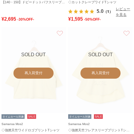
【140・150】ドビードットパフスリーブチュニック
◇カットクレープワイドTシャツ
レビュー
5.0
（1）
を見る
¥2,695
¥1,595
-30%OFF-
-50%OFF-
お気に入り
SOLD OUT
SOLD OUT
再入荷受付
再入荷受付
タイムセール対象
SALE
タイムセール対象
SALE
Samansa Mos2
Samansa Mos2
◇強撚天竺ワイドロゴプリントTシャツ
◇強撚天竺フレアスリーブプリントTシャツ