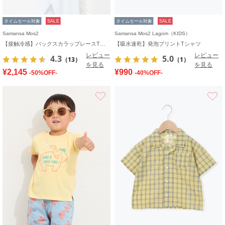
タイムセール対象
SALE
タイムセール対象
SALE
Samansa Mos2
Samansa Mos2 Lagom（KIDS）
【接触冷感】バックスカラップレースTシャツ
【吸水速乾】発泡プリントTシャツ
レビュー
レビュー
4.3
5.0
（13）
（1）
を見る
を見る
¥2,145
¥990
-50%OFF-
-40%OFF-
お気に入り