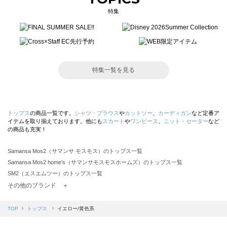
特集
特集一覧を見る
トップス
の商品一覧です。
シャツ・ブラウス
や
カットソー
、
カーディガン
など定番ア
イテムを取り揃えております。他にも
スカート
や
ワンピース
、
ニット・セーター
など
の商品も充実！
Samansa Mos2（サマンサ モスモス）のトップス一覧
Samansa Mos2 home's（サマンサモスモスホームズ）のトップス一覧
SM2（エスエムツー）のトップス一覧
TSUHARU by Samansa Mos2（ツハルバイサマンサモスモス）のトップス一覧
その他のブランド ＋
sm2rhythm（サマンサモスモス リズム）のトップス一覧
Samansa Mos2 blue（サマンサモスモス ブルー）のトップス一覧
TOP
トップス
イエロー/黄色系
Samansa Mos2 Lagom（サマンサモスモス ラーゴム）のトップス一覧