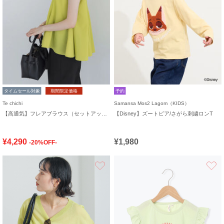
タイムセール対象
期間限定価格
予約
Te chichi
Samansa Mos2 Lagom（KIDS）
【高通気】フレアブラウス（セットアップ可）
【Disney】ズートピア/さがら刺繍ロンT
¥4,290
¥1,980
-20%OFF-
お気に入り