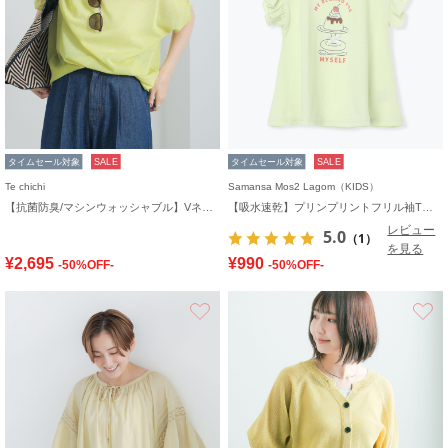
タイムセール対象
SALE
タイムセール対象
SALE
Te chichi
Samansa Mos2 Lagom（KIDS）
【抗菌防臭/マシンウォッシャブル】Vネックドルマンニット
【吸水速乾】プリンプリントフリル袖Tシャツ
レビュー
5.0
（1）
を見る
¥2,695
¥990
-50%OFF-
-50%OFF-
お気に入り