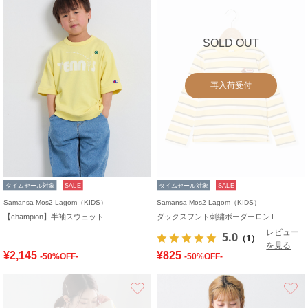
SOLD OUT
再入荷受付
タイムセール対象
SALE
タイムセール対象
SALE
Samansa Mos2 Lagom（KIDS）
Samansa Mos2 Lagom（KIDS）
【champion】半袖スウェット
ダックスフント刺繍ボーダーロンT
レビュー
5.0
（1）
を見る
¥2,145
¥825
-50%OFF-
-50%OFF-
お気に入り