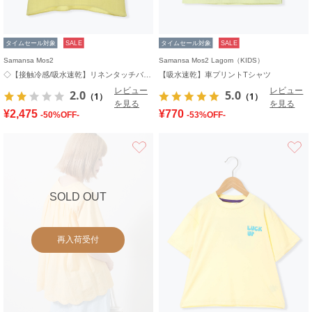
タイムセール対象
SALE
タイムセール対象
SALE
Samansa Mos2
Samansa Mos2 Lagom（KIDS）
◇【接触冷感/吸水速乾】リネンタッチバルーン袖ブラウス
【吸水速乾】車プリントTシャツ
レビュー
レビュー
2.0
5.0
（1）
（1）
を見る
を見る
¥2,475
¥770
-50%OFF-
-53%OFF-
お気に入り
SOLD OUT
再入荷受付