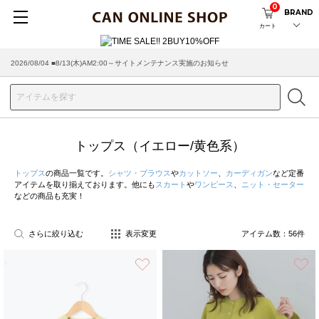
0
BRAND
カート
2026/08/04 ■8/13(木)AM2:00～サイトメンテナンス実施のお知らせ
2026/07/29 ■【お知らせ】ヤマト運輸の配送遅延・停止について
トップス（イエロー/黄色系）
トップス
の商品一覧です。
シャツ・ブラウス
や
カットソー
、
カーディガン
など定番
アイテムを取り揃えております。他にも
スカート
や
ワンピース
、
ニット・セーター
などの商品も充実！
さらに絞り込む
表示変更
アイテム数：
56
件
お気に入り