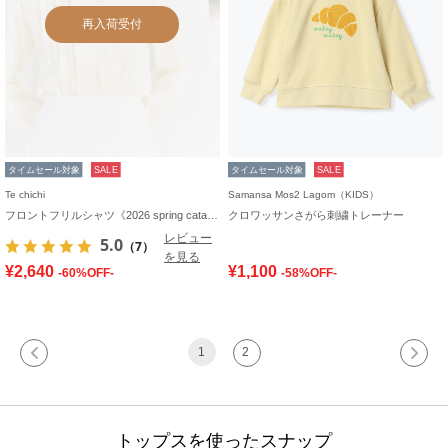
再入荷受付
タイムセール対象
SALE
タイムセール対象
SALE
Te chichi
Samansa Mos2 Lagom（KIDS）
フロントフリルシャツ《2026 spring catalog item》
クロワッサンさがら刺繍トレーナー
レビュー
5.0
（7）
を見る
¥2,640
¥1,100
-60%OFF-
-58%OFF-
1
2
トップスを使ったスナップ