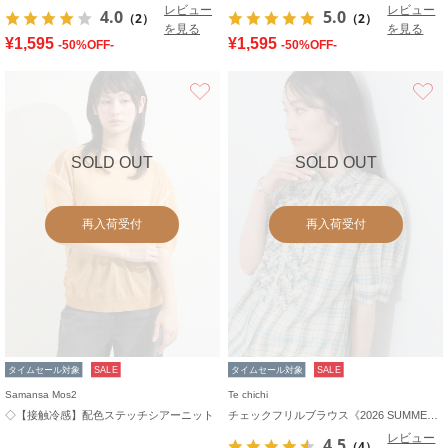
レビュー
レビュー
4.0
5.0
（2）
（2）
を見る
を見る
¥1,595
¥1,595
-50%OFF-
-50%OFF-
お気に入り
SOLD OUT
SOLD OUT
再入荷受付
再入荷受付
タイムセール対象
SALE
タイムセール対象
SALE
Samansa Mos2
Te chichi
◇【接触冷感】配色ステッチシアーニット
チェックフリルブラウス《2026 SUMMER LOOK item》
レビュー
4.5
（4）