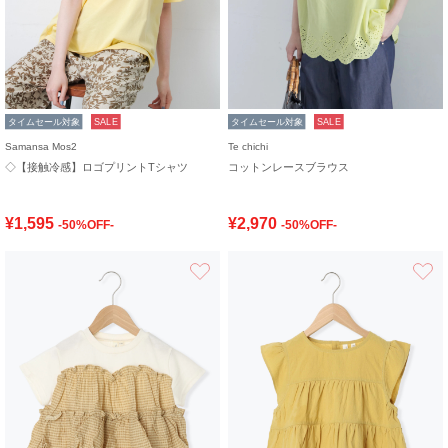
タイムセール対象
SALE
タイムセール対象
SALE
Samansa Mos2
Te chichi
◇【接触冷感】ロゴプリントTシャツ
コットンレースブラウス
¥1,595
¥2,970
-50%OFF-
-50%OFF-
お気に入り