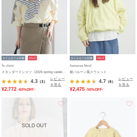
タイムセール対象
SALE
タイムセール対象
SALE
Te chichi
Samansa Mos2
スタンダードシャツ《2026 spring catalog item》
裾バルーン風スウェット
レビュー
レビュー
4.3
4.7
（3）
（6）
を見る
を見る
¥2,772
¥2,475
-60%OFF-
-50%OFF-
お気に入り
SOLD OUT