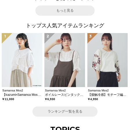
もっと見る
トップス人気アイテムランキング
1
2
3
Samansa Mos2
Samansa Mos2
Samansa Mos2
【kazumi×Samansa Mos2】レースフリルブラウス
ボイルレースピンタックブラウス
【接触冷感】モチーフ編みコンビカットソー
￥11,000
￥6,930
￥4,950
ランキング一覧を見る
TOPICS