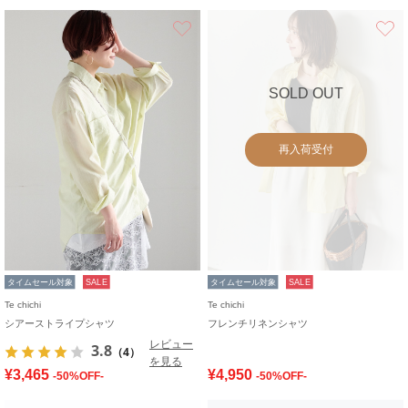
お気に入り
SOLD OUT
再入荷受付
タイムセール対象
SALE
タイムセール対象
SALE
Te chichi
Te chichi
シアーストライプシャツ
フレンチリネンシャツ
レビュー
3.8
（4）
を見る
¥3,465
¥4,950
-50%OFF-
-50%OFF-