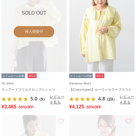
SOLD OUT
再入荷受付
タイムセール対象
SALE
タイムセール対象
SALE
Te chichi
Samansa Mos2
ティアードフリルクロップトシャツ
【Cross×Linen】セーラーカラーブラウス
レビュー
レビュー
5.0
4.8
（5）
（23）
を見る
を見る
¥3,465
¥4,125
-50%OFF-
-50%OFF-
お気に入り