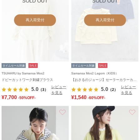
SOLD OUT
SOLD OUT
再入荷受付
再入荷受付
タイムセール対象
SALE
タイムセール対象
SALE
TSUHARU by Samansa Mos2
Samansa Mos2 Lagom（KIDS）
ドビーカットワーク刺繍ブラウス
【おさるのジョージ】セーラーカラーカーディガン
レビュー
レビュー
5.0
5.0
（3）
（2）
を見る
を見る
¥7,700
¥1,540
-50%OFF-
-60%OFF-
お気に入り