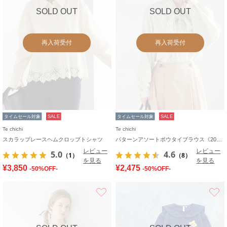
SOLD OUT
SOLD OUT
再入荷受付
再入荷受付
タイムセール対象
SALE
タイムセール対象
SALE
Te chichi
Te chichi
スカラップレースヘムクロップトシャツ
パターンアソートボウタイブラウス《2026 spring catalog item》
レビュー
レビュー
5.0
4.6
（1）
（8）
を見る
を見る
¥3,850
¥2,475
-50%OFF-
-50%OFF-
お気に入り