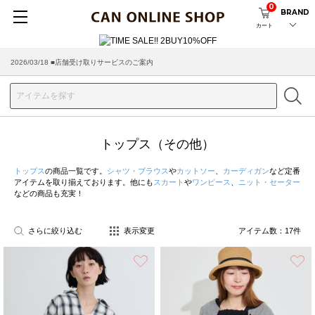
0
BRAND
カート
2026/08/04 ■8/13(木)AM2:00～サイトメンテナンス実施のお知らせ
2026/03/18 ■店舗受け取りサービスのご案内
トップス（その他）
トップス
の商品一覧です。
シャツ・ブラウス
や
カットソー
、
カーディガン
など定番
アイテムを取り揃えております。他にも
スカート
や
ワンピース
、
ニット・セーター
などの商品も充実！
さらに絞り込む
表示変更
アイテム数：
17
件
お気に入り