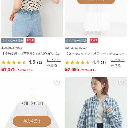
タイムセール対象
SALE
タイムセール対象
SALE
Samansa Mos2
Samansa Mos2
【接触冷感・抗菌防臭】前後2WAYリボン付きタンク
【クールコットン】柄アソートチュニック
レビュー
レビュー
4.5
4.4
（2）
（8）
を見る
を見る
¥1,375
¥2,695
-50%OFF-
-50%OFF-
お気に入り
SOLD OUT
再入荷受付