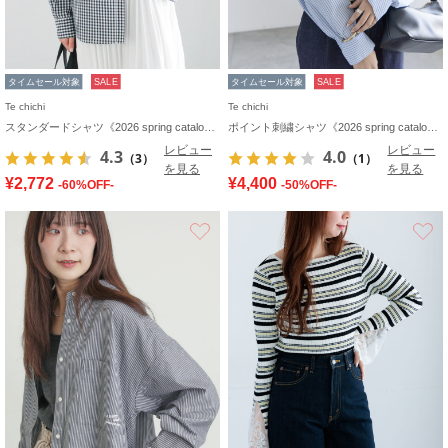
タイムセール対象
SALE
タイムセール対象
SALE
Te chichi
Te chichi
スタンダードシャツ《2026 spring catalog item》
ポイント刺繍シャツ《2026 spring catalog item》
レビュー
レビュー
4.3
4.0
（3）
（1）
を見る
を見る
¥2,772
¥4,400
-60%OFF-
-50%OFF-
お気に入り