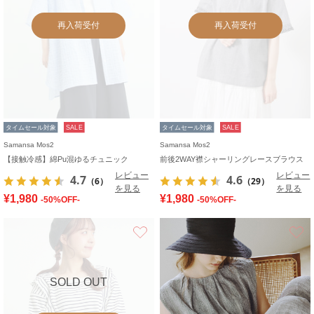
再入荷受付
再入荷受付
タイムセール対象
SALE
タイムセール対象
SALE
Samansa Mos2
Samansa Mos2
【接触冷感】綿Pu混ゆるチュニック
前後2WAY襟シャーリングレースブラウス
レビュー
レビュー
4.7
4.6
（6）
（29）
を見る
を見る
¥1,980
¥1,980
-50%OFF-
-50%OFF-
お気に入り
SOLD OUT