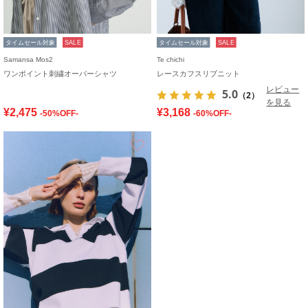
タイムセール対象
SALE
タイムセール対象
SALE
Samansa Mos2
Te chichi
ワンポイント刺繍オーバーシャツ
レースカフスリブニット
レビュー
5.0
（2）
を見る
¥2,475
¥3,168
-50%OFF-
-60%OFF-
お気に入り