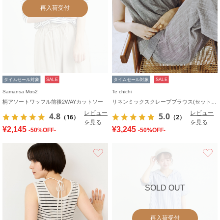
再入荷受付
タイムセール対象
SALE
タイムセール対象
SALE
Samansa Mos2
Te chichi
柄アソートワッフル前後2WAYカットソー
リネンミックスクレープブラウス(セットアップ可)《2026 SUMMER LOOK item》
レビュー
レビュー
4.8
5.0
（16）
（2）
を見る
を見る
¥2,145
¥3,245
-50%OFF-
-50%OFF-
お気に入り
SOLD OUT
再入荷受付