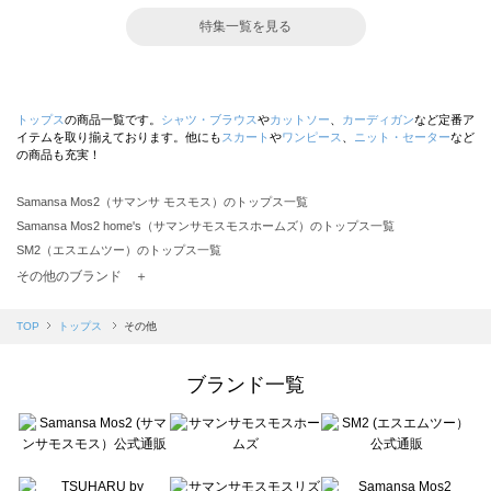
特集一覧を見る
トップス
の商品一覧です。
シャツ・ブラウス
や
カットソー
、
カーディガン
など定番ア
イテムを取り揃えております。他にも
スカート
や
ワンピース
、
ニット・セーター
など
の商品も充実！
Samansa Mos2（サマンサ モスモス）のトップス一覧
Samansa Mos2 home's（サマンサモスモスホームズ）のトップス一覧
SM2（エスエムツー）のトップス一覧
TSUHARU by Samansa Mos2（ツハルバイサマンサモスモス）のトップス一覧
その他のブランド ＋
sm2rhythm（サマンサモスモス リズム）のトップス一覧
Samansa Mos2 blue（サマンサモスモス ブルー）のトップス一覧
TOP
トップス
その他
Samansa Mos2 Lagom（サマンサモスモス ラーゴム）のトップス一覧
ehka sopo（エヘカソポ）のトップス一覧
ブランド一覧
sō4ū（ソウフォーユー）のトップス一覧
Te chichi（テチチ）のトップス一覧
Te chichi CLASSIC（テチチ クラシック）のトップス一覧
Te chichi TERRASSE（テチチ テラス）のトップス一覧
Lugnoncure（ルノンキュール）のトップス一覧