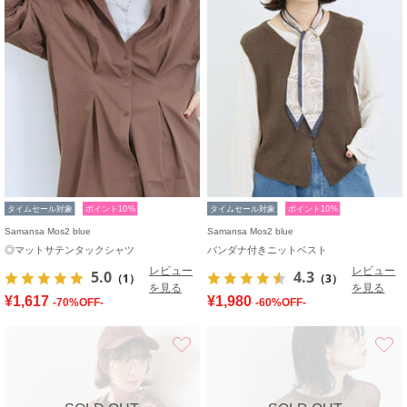
タイムセール対象
ポイント10%
タイムセール対象
ポイント10%
Samansa Mos2 blue
Samansa Mos2 blue
◎マットサテンタックシャツ
バンダナ付きニットベスト
レビュー
レビュー
5.0
4.3
（1）
（3）
を見る
を見る
¥1,617
¥1,980
-70%OFF-
-60%OFF-
お気に入り