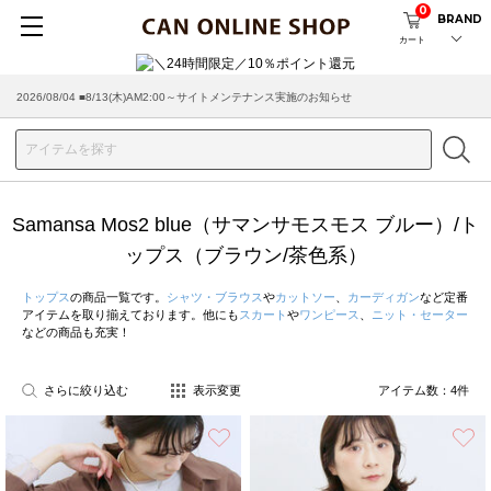
0
BRAND
カート
2026/08/04 ■8/13(木)AM2:00～サイトメンテナンス実施のお知らせ
Samansa Mos2 blue（サマンサモスモス ブルー）/ト
ップス（ブラウン/茶色系）
トップス
の商品一覧です。
シャツ・ブラウス
や
カットソー
、
カーディガン
など定番
アイテムを取り揃えております。他にも
スカート
や
ワンピース
、
ニット・セーター
などの商品も充実！
さらに絞り込む
表示変更
アイテム数：
4
件
お気に入り