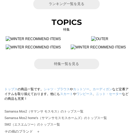
ランキング一覧を見る
TOPICS
特集
特集一覧を見る
トップス
の商品一覧です。
シャツ・ブラウス
や
カットソー
、
カーディガン
など定番ア
イテムを取り揃えております。他にも
スカート
や
ワンピース
、
ニット・セーター
など
の商品も充実！
Samansa Mos2（サマンサ モスモス）のトップス一覧
Samansa Mos2 home's（サマンサモスモスホームズ）のトップス一覧
SM2（エスエムツー）のトップス一覧
TSUHARU by Samansa Mos2（ツハルバイサマンサモスモス）のトップス一覧
その他のブランド ＋