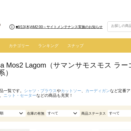
■8/13(木)AM2:00～サイトメンテナンス実施のお知らせ
カテゴリー
ランキング
スナップ
nsa Mos2 Lagom（サマンサモスモス
系）
品一覧です。
シャツ・ブラウス
や
カットソー
、
カーディガン
など定番ア
、
ニット・セーター
などの商品も充実！
順
すべて
すべて
在庫の有無
商品ステータス