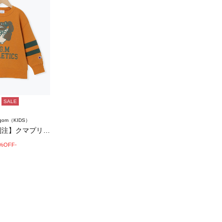
SALE
agom（KIDS）
【Champion別注】クマプリントトレーナ…
0%OFF-