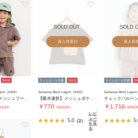
お気に入り
お気に入り
SOLD OUT
SOLD 
再入荷受付
再入荷
SALE
タイムセール対象
SALE
タイムセール対象
S
agom（KIDS）
Samansa Mos2 Lagom（KIDS）
Samansa Mos2 Lago
【接触冷感】メッシュフード付き半袖T
【吸水速乾】メッシュポケット恐竜Tシャツ
￥770
￥1,716
0%OFF-
-53%OFF-
-60%O
レビ
ュー
5.0
5.
（2）
を見
お気に入り
る