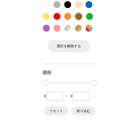
選択を解除する
価格
¥
~
¥
リセット
絞り込む