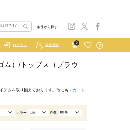
条件から探す
0
ログイン
会員登録
 ラーゴム）/トップス（ブラウ
イテムを取り揃えております。他にも
スカート
1色
80件
カラー
件数