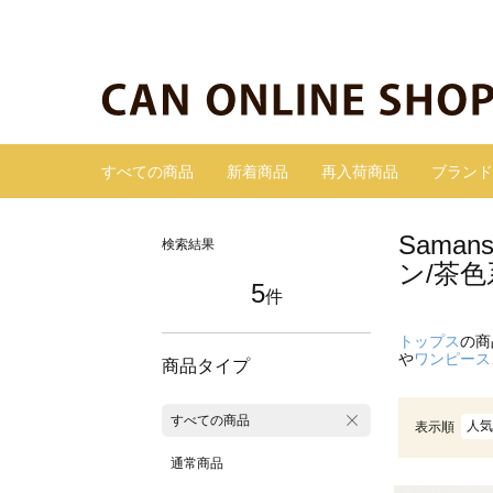
すべての商品
新着商品
再入荷商品
ブランド
Sama
検索結果
ン/茶色
5
件
トップス
の商
や
ワンピース
商品タイプ
すべての商品
人気
表示順
通常商品