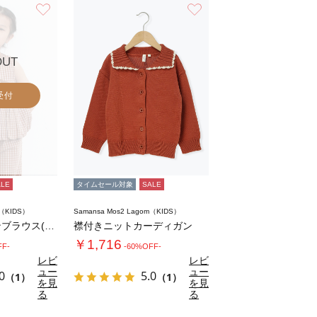
お気に入り
お気に入り
OUT
受付
ALE
タイムセール対象
SALE
m（KIDS）
Samansa Mos2 Lagom（KIDS）
チェックバルーンブラウス(セットアップ可)
襟付きニットカーディガン
￥1,716
FF-
-60%OFF-
レビ
レビ
ュー
ュー
0
5.0
（1）
（1）
を見
を見
る
る