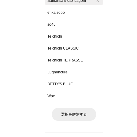
Samansa Mos2 Lagom
ehka sopo
sō4ū
Te chichi
Te chichi CLASSIC
Te chichi TERRASSE
Lugnoncure
BETTY'S BLUE
Wpc.
選択を解除する