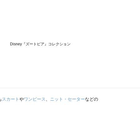
も
スカート
や
ワンピース
、
ニット・セーター
などの