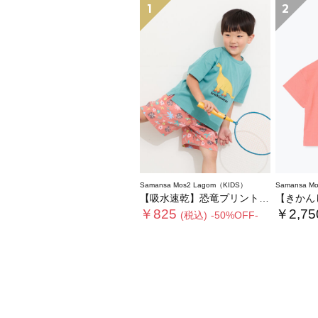
1
2
Samansa Mos2 Lagom（KIDS）
Samansa M
【吸水速乾】恐竜プリントTシャツ
【きかんしゃト
￥825
￥2,75
(税込)
-50%OFF-