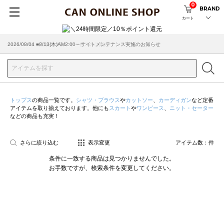
0
BRAND
カート
2026/08/04 ■8/13(木)AM2:00～サイトメンテナンス実施のお知らせ
2026/03/18 ■店舗受け取りサービスのご案内
トップス
の商品一覧です。
シャツ・ブラウス
や
カットソー
、
カーディガン
など定番
アイテムを取り揃えております。他にも
スカート
や
ワンピース
、
ニット・セーター
などの商品も充実！
さらに絞り込む
表示変更
アイテム数：
件
条件に一致する商品は見つかりませんでした。
お手数ですが、検索条件を変更してください。