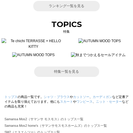
ランキング一覧を見る
TOPICS
特集
特集一覧を見る
トップス
の商品一覧です。
シャツ・ブラウス
や
カットソー
、
カーディガン
など定番ア
イテムを取り揃えております。他にも
スカート
や
ワンピース
、
ニット・セーター
など
の商品も充実！
Samansa Mos2（サマンサ モスモス）のトップス一覧
Samansa Mos2 home's（サマンサモスモスホームズ）のトップス一覧
SM2（エスエムツー）のトップス一覧