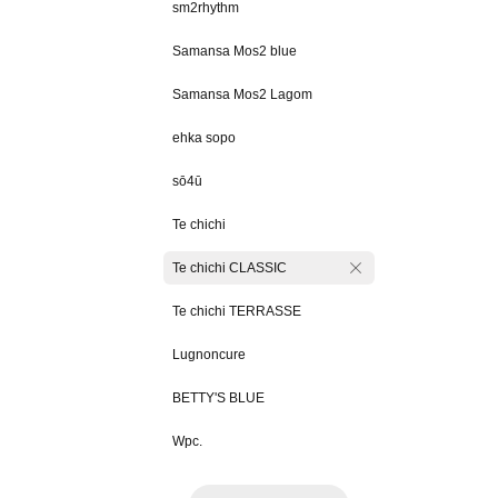
sm2rhythm
Samansa Mos2 blue
Samansa Mos2 Lagom
ehka sopo
sō4ū
Te chichi
Te chichi CLASSIC
Te chichi TERRASSE
Lugnoncure
BETTY'S BLUE
Wpc.