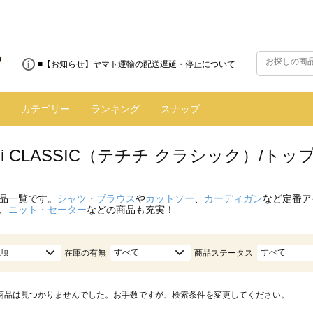
■8/13(木)AM2:00～サイトメンテナンス実施のお知らせ
■【お知らせ】ヤマト運輸の配送遅延・停止について
カテゴリー
ランキング
スナップ
hichi CLASSIC（テチチ クラシック）/
品一覧です。
シャツ・ブラウス
や
カットソー
、
カーディガン
など定番ア
、
ニット・セーター
などの商品も充実！
順
すべて
すべて
在庫の有無
商品ステータス
商品は見つかりませんでした。お手数ですが、検索条件を変更してください。