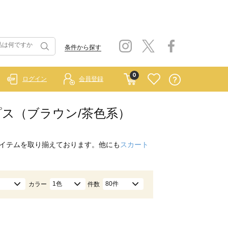
条件から探す
0
ログイン
会員登録
トップス（ブラウン/茶色系）
イテムを取り揃えております。他にも
スカート
1色
80件
カラー
件数