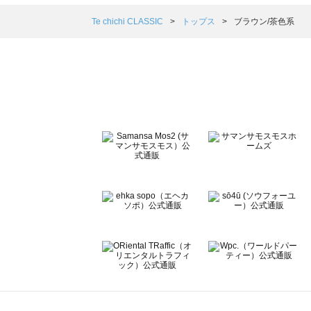
Samansa Mos2 blue（サマンサモスモス ブルー）のト
Samansa Mos2 Lagom（サマンサモスモス ラーゴム）
Te chichi CLASSIC
トップス
ブラウン/茶色系
ehka sopo（エヘカソポ）のトップス一覧
sō4ū（ソウフォーユー）のトップス一覧
Te chichi（テチチ）のトップス一覧
Te chichi CLASSIC（テチチ クラシック）のトップス一覧
Te chichi TERRASSE（テチチ テラス）のトップス一覧
Lugnoncure（ルノンキュール）のトップス一覧
BETTY'S BLUE（べティーズブルー）のトップス一覧
Wpc.（ワールドパーティー）のトップス一覧