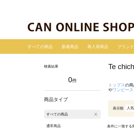
すべての商品
新着商品
再入荷商品
ブランド
Te c
検索結果
0
件
トップス
の商
や
ワンピース
商品タイプ
人気
表示順
すべての商品
通常商品
条件に一致する