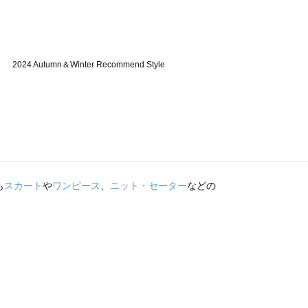
も
スカート
や
ワンピース
、
ニット・セーター
などの