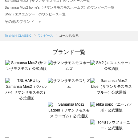
Samansa Mos2（サマンサ モスモス）のワンピース一覧
Samansa Mos2 home's（サマンサモスモスホームズ）のワンピース一覧
SM2（エスエムツー）のワンピース一覧
TSUHARU by Samansa Mos2（ツハルバイサマンサモスモス）のワンピース一覧
その他のブランド ＋
sm2rhythm（サマンサモスモス リズム）のワンピース一覧
Samansa Mos2 blue（サマンサモスモス ブルー）のワンピース一覧
Te chichi CLASSIC
ワンピース
ゴールド/金系
Samansa Mos2 Lagom（サマンサモスモス ラーゴム）のワンピース一覧
ehka sopo（エヘカソポ）のワンピース一覧
ブランド一覧
sō4ū（ソウフォーユー）のワンピース一覧
Te chichi（テチチ）のワンピース一覧
Te chichi CLASSIC（テチチ クラシック）のワンピース一覧
Te chichi TERRASSE（テチチ テラス）のワンピース一覧
Lugnoncure（ルノンキュール）のワンピース一覧
BETTY'S BLUE（べティーズブルー）のワンピース一覧
Wpc.（ワールドパーティー）のワンピース一覧