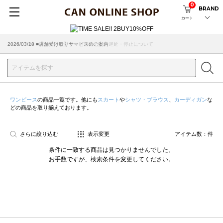
0
BRAND
カート
2026/07/29 ■【お知らせ】ヤマト運輸の配送遅延・停止について
2026/03/18 ■店舗受け取りサービスのご案内
ワンピース
の商品一覧です。他にも
スカート
や
シャツ・ブラウス
、
カーディガン
な
どの商品を取り揃えております。
さらに絞り込む
表示変更
アイテム数：
件
条件に一致する商品は見つかりませんでした。
お手数ですが、検索条件を変更してください。