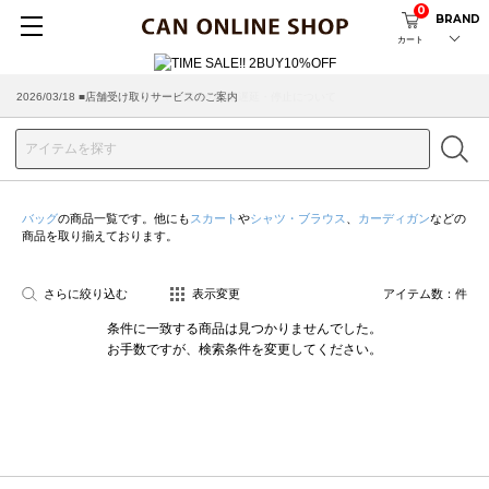
0
BRAND
カート
2026/07/29 ■【お知らせ】ヤマト運輸の配送遅延・停止について
2026/03/18 ■店舗受け取りサービスのご案内
バッグ
の商品一覧です。他にも
スカート
や
シャツ・ブラウス
、
カーディガン
などの
商品を取り揃えております。
さらに絞り込む
表示変更
アイテム数：
件
条件に一致する商品は見つかりませんでした。
お手数ですが、検索条件を変更してください。