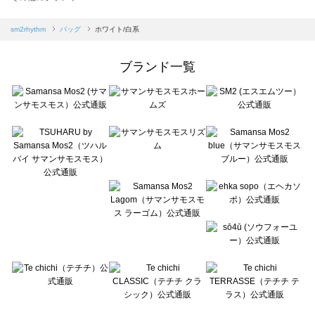
sm2rhythm（サマンサモスモス リズム）のバッグ一覧
Samansa Mos2 blue（サマンサモスモス ブルー）のバッグ一覧
sm2rhythm
バッグ
ホワイト/白系
Samansa Mos2 Lagom（サマンサモスモス ラーゴム）のバッグ一覧
ehka sopo（エヘカソポ）のバッグ一覧
ブランド一覧
sō4ū（ソウフォーユー）のバッグ一覧
Te chichi（テチチ）のバッグ一覧
Te chichi CLASSIC（テチチ クラシック）のバッグ一覧
Te chichi TERRASSE（テチチ テラス）のバッグ一覧
Lugnoncure（ルノンキュール）のバッグ一覧
BETTY'S BLUE（べティーズブルー）のバッグ一覧
Wpc.（ワールドパーティー）のバッグ一覧