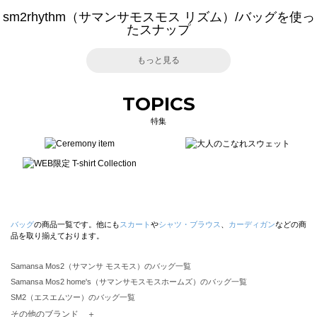
sm2rhythm（サマンサモスモス リズム）/バッグを使っ
たスナップ
もっと見る
TOPICS
特集
バッグ
の商品一覧です。他にも
スカート
や
シャツ・ブラウス
、
カーディガン
などの商
品を取り揃えております。
Samansa Mos2（サマンサ モスモス）のバッグ一覧
Samansa Mos2 home's（サマンサモスモスホームズ）のバッグ一覧
SM2（エスエムツー）のバッグ一覧
TSUHARU by Samansa Mos2（ツハルバイサマンサモスモス）のバッグ一覧
その他のブランド ＋