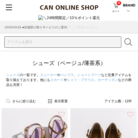
0
BRAND
カート
2026/08/04 ■8/13(木)AM2:00～サイトメンテナンス実施のお知らせ
2026/03/18 ■店舗受け取りサービスのご案内
シューズ（ベージュ/薄茶系）
シューズ
の一覧です。
スニーカー
や
パンプス
、
ショートブーツ
など定番アイテムを
取り揃えております。他にも
スカート
や
シャツ・ブラウス
、
カーディガン
などの商
品も充実！
さらに絞り込む
表示変更
アイテム数：
12
件
お気に入り