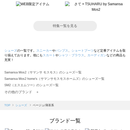
特集一覧を見る
シューズ
の一覧です。
スニーカー
や
パンプス
、
ショートブーツ
など定番アイテムを取
り揃えております。他にも
スカート
や
シャツ・ブラウス
、
カーディガン
などの商品も
充実！
Samansa Mos2（サマンサ モスモス）のシューズ一覧
Samansa Mos2 home's（サマンサモスモスホームズ）のシューズ一覧
SM2（エスエムツー）のシューズ一覧
TSUHARU by Samansa Mos2（ツハルバイサマンサモスモス）のシューズ一覧
その他のブランド ＋
sm2rhythm（サマンサモスモス リズム）のシューズ一覧
Samansa Mos2 blue（サマンサモスモス ブルー）のシューズ一覧
TOP
シューズ
ベージュ/薄茶系
Samansa Mos2 Lagom（サマンサモスモス ラーゴム）のシューズ一覧
ehka sopo（エヘカソポ）のシューズ一覧
ブランド一覧
sō4ū（ソウフォーユー）のシューズ一覧
Te chichi（テチチ）のシューズ一覧