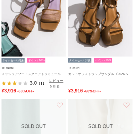
タイムセール対象
ポイント10%
タイムセール対象
ポイント10%
Te chichi
Te chichi
メッシュアソートスクエアトゥミュール
カットオフストラップサンダル《2026 SUMMER LOOK item》
レビュー
3.0
（1）
を見る
¥3,916
¥3,916
-60%OFF-
-60%OFF-
お気に入り
SOLD OUT
SOLD OUT