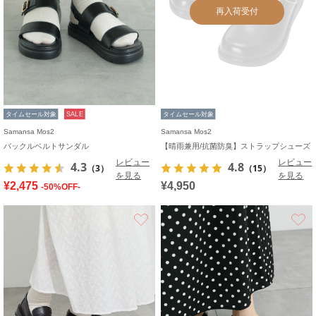
再入荷受付
タイムセール対象
SALE
タイムセール対象
Samansa Mos2
Samansa Mos2
バックルベルトサンダル
【晴雨兼用/抗菌防臭】ストラップシューズ
レビュー
レビュー
4.3
4.8
（3）
（15）
を見る
を見る
¥2,475
¥4,950
-50%OFF-
お気に入り