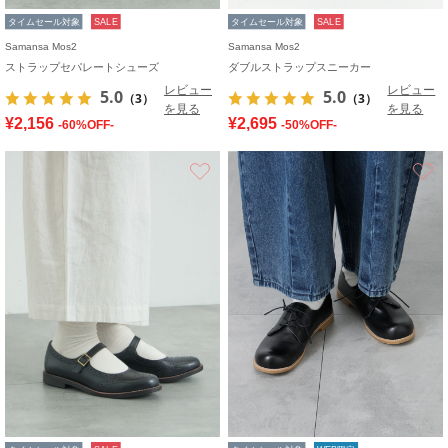
タイムセール対象
SALE
タイムセール対象
SALE
Samansa Mos2
Samansa Mos2
ストラップセパレートシューズ
ダブルストラップスニーカー
レビュー
レビュー
5.0
5.0
（3）
（3）
を見る
を見る
¥2,156
¥2,695
-60%OFF-
-50%OFF-
お気に入り