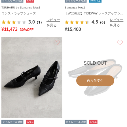
タイムセール対象
SALE
タイムセール対象
WEB限定
TSUHARU by Samansa Mos2
Samansa Mos2
ワンストラップシューズ
【WEB限定】TIDEWAY レースアップシューズ
レビュー
レビュー
3.0
4.5
（1）
（6）
を見る
を見る
¥11,473
¥15,400
-30%OFF-
お気に入り
SOLD OUT
再入荷受付
タイムセール対象
SALE
タイムセール対象
SALE