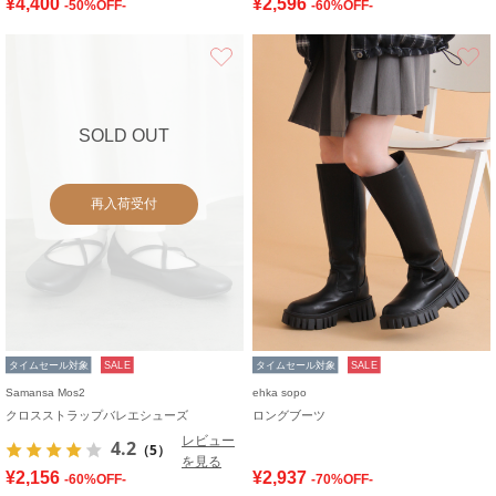
¥4,400
¥2,596
-50%OFF-
-60%OFF-
お気に入り
SOLD OUT
再入荷受付
タイムセール対象
SALE
タイムセール対象
SALE
Samansa Mos2
ehka sopo
クロスストラップバレエシューズ
ロングブーツ
レビュー
4.2
（5）
を見る
¥2,156
¥2,937
-60%OFF-
-70%OFF-