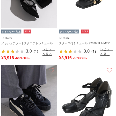
タイムセール対象
SALE
タイムセール対象
SALE
Te chichi
Te chichi
メッシュアソートスクエアトゥミュール
スタッズ付きミュール《2026 SUMMER LOOK item》
レビュー
レビュー
3.0
3.0
（1）
（1）
を見る
を見る
¥3,916
¥3,916
-60%OFF-
-60%OFF-
お気に入り