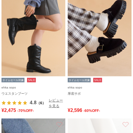
タイムセール対象
SALE
タイムセール対象
SALE
ehka sopo
ehka sopo
ウエスタンブーツ
厚底サボ
レビュー
4.8
（6）
を見る
¥2,475
¥2,596
-70%OFF-
-60%OFF-
お気に入り