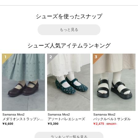
シューズを使ったスナップ
もっと見る
シューズ人気アイテムランキング
1
2
3
Samansa Mos2
Samansa Mos2
Samansa Mos2
メダリオンストラップシューズ
アソートバレエシューズ
バックルベルトサンダル
￥6,600
￥5,390
￥2,475
-50%OFF-
ランキング一覧を見る