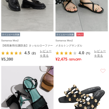
タイムセール対象
タイムセール対象
SALE
Samansa Mos2
Samansa Mos2
【晴雨兼用/抗菌防臭】タッセルローファー
メタルトングサンダル
レビュー
レビュー
4.5
4.0
（2）
（1）
を見る
を見る
¥5,390
¥2,475
-50%OFF-
お気に入り