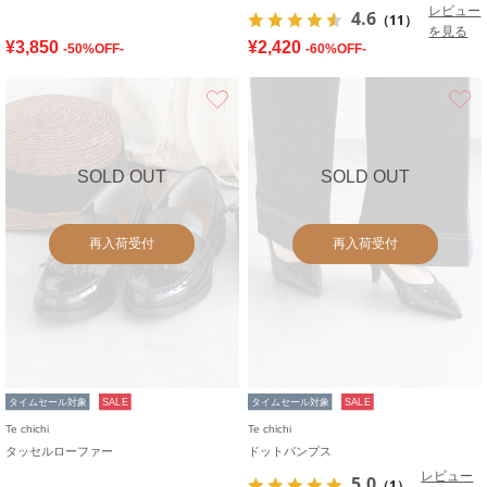
レビュー
4.6
（11）
を見る
¥3,850
¥2,420
-50%OFF-
-60%OFF-
お気に入り
SOLD OUT
SOLD OUT
再入荷受付
再入荷受付
タイムセール対象
SALE
タイムセール対象
SALE
Te chichi
Te chichi
タッセルローファー
ドットパンプス
レビュー
5.0
（1）