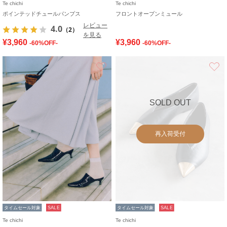
Te chichi
Te chichi
ポインテッドチュールパンプス
フロントオープンミュール
レビュー
4.0
（2）
を見る
¥3,960
¥3,960
-60%OFF-
-60%OFF-
お気に入り
SOLD OUT
再入荷受付
タイムセール対象
SALE
タイムセール対象
SALE
Te chichi
Te chichi