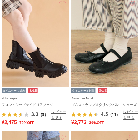
お気に入り
タイムセール対象
SALE
タイムセール対象
SALE
ehka sopo
Samansa Mos2
フロントジップサイドゴアブーツ
ゴムストラップメタリックバレエシューズ
レビュー
レビュー
3.3
4.5
（3）
（11）
を見る
を見る
¥2,475
¥3,773
-70%OFF-
-30%OFF-
お気に入り