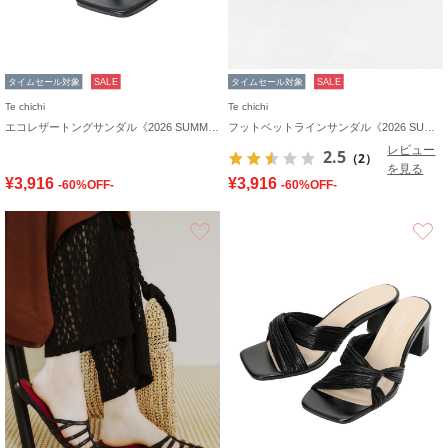
タイムセール対象
SALE
タイムセール対象
SALE
Te chichi
Te chichi
エコレザートングサンダル《2026 SUMMER LOOK item》
フットベットラインサンダル《2026 SUMMER LOOK item》
レビュー
2.5
（2）
を見る
¥3,916
¥3,916
-60%OFF-
-60%OFF-
お気に入り