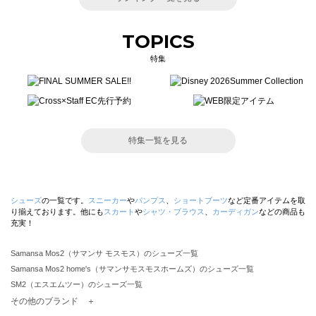
TOPICS
特集
特集一覧を見る
シューズ
の一覧です。
スニーカー
や
パンプス
、
ショートブーツ
など定番アイテムを取
り揃えております。他にも
スカート
や
シャツ・ブラウス
、
カーディガン
などの商品も
充実！
Samansa Mos2（サマンサ モスモス）のシューズ一覧
Samansa Mos2 home's（サマンサモスモスホームズ）のシューズ一覧
SM2（エスエムツー）のシューズ一覧
TSUHARU by Samansa Mos2（ツハルバイサマンサモスモス）のシューズ一覧
その他のブランド ＋
sm2rhythm（サマンサモスモス リズム）のシューズ一覧