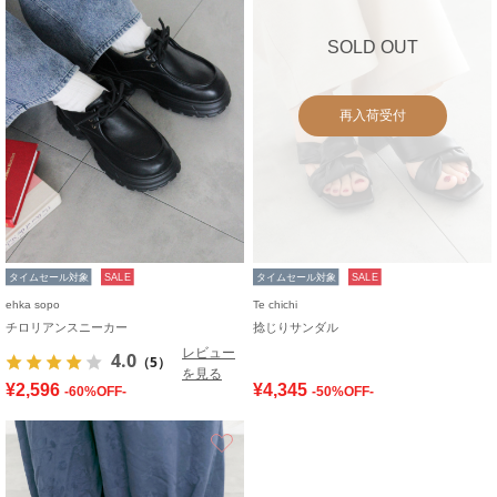
SOLD OUT
再入荷受付
タイムセール対象
SALE
タイムセール対象
SALE
ehka sopo
Te chichi
チロリアンスニーカー
捻じりサンダル
レビュー
4.0
（5）
を見る
¥2,596
¥4,345
-60%OFF-
-50%OFF-
お気に入り