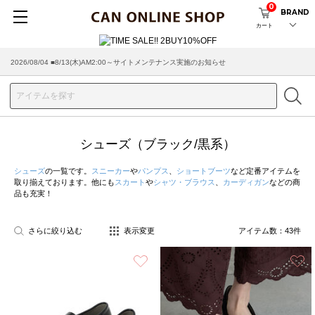
0
BRAND
カート
2026/08/04 ■8/13(木)AM2:00～サイトメンテナンス実施のお知らせ
2026/07/29 ■【お知らせ】ヤマト運輸の配送遅延・停止について
シューズ（ブラック/黒系）
シューズ
の一覧です。
スニーカー
や
パンプス
、
ショートブーツ
など定番アイテムを
取り揃えております。他にも
スカート
や
シャツ・ブラウス
、
カーディガン
などの商
品も充実！
さらに絞り込む
表示変更
アイテム数：
43
件
お気に入り