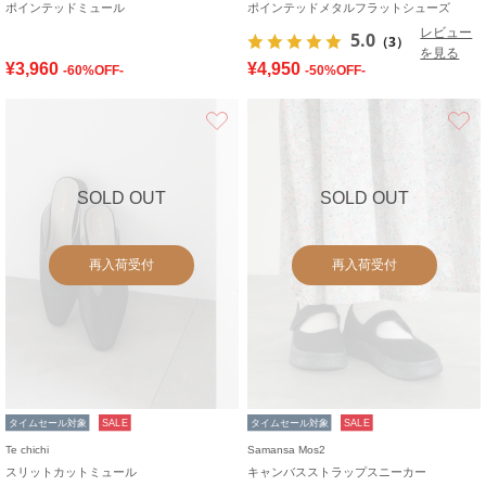
ポインテッドミュール
ポインテッドメタルフラットシューズ
レビュー
5.0
（3）
を見る
¥3,960
¥4,950
-60%OFF-
-50%OFF-
お気に入り
SOLD OUT
SOLD OUT
再入荷受付
再入荷受付
タイムセール対象
SALE
タイムセール対象
SALE
Te chichi
Samansa Mos2
スリットカットミュール
キャンバスストラップスニーカー