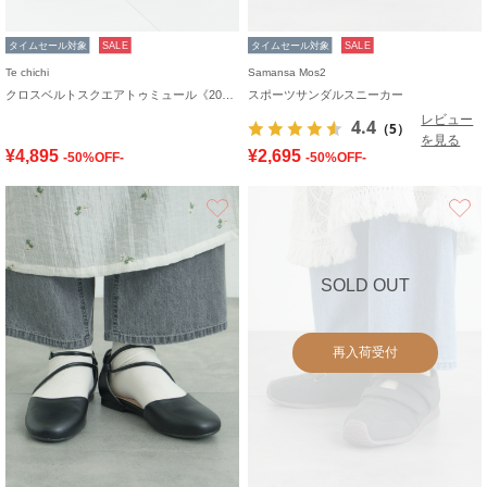
タイムセール対象
SALE
タイムセール対象
SALE
Te chichi
Samansa Mos2
クロスベルトスクエアトゥミュール《2026 SUMMER LOOK item》
スポーツサンダルスニーカー
レビュー
4.4
（5）
を見る
¥4,895
¥2,695
-50%OFF-
-50%OFF-
お気に入り
SOLD OUT
再入荷受付