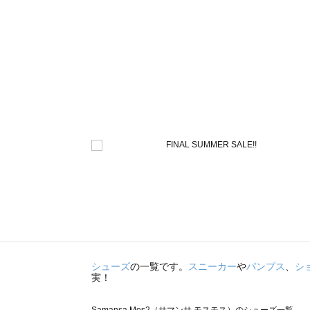
シューズ
の一覧です。
スニーカー
や
パンプス
、
シ
実！