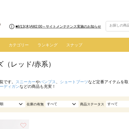
■8/13(木)AM2:00～サイトメンテナンス実施のお知らせ
カテゴリー
ランキング
スナップ
ズ（レッド/赤系）
覧です。
スニーカー
や
パンプス
、
ショートブーツ
など定番アイテムを取
ーディガン
などの商品も充実！
順
すべて
すべて
在庫の有無
商品ステータス
お気に入り