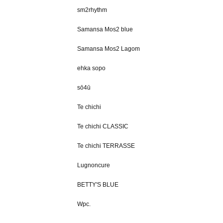
sm2rhythm
Samansa Mos2 blue
Samansa Mos2 Lagom
ehka sopo
sō4ū
Te chichi
Te chichi CLASSIC
Te chichi TERRASSE
Lugnoncure
BETTY'S BLUE
Wpc.