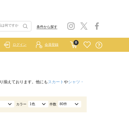
条件から探す
0
ログイン
会員登録
り揃えております。他にも
スカート
や
シャツ・
1色
80件
カラー
件数