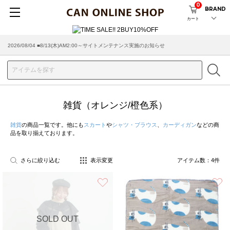
0
BRAND
カート
2026/08/04 ■8/13(木)AM2:00～サイトメンテナンス実施のお知らせ
雑貨（オレンジ/橙色系）
雑貨
の商品一覧です。他にも
スカート
や
シャツ・ブラウス
、
カーディガン
などの商
品を取り揃えております。
さらに絞り込む
表示変更
アイテム数：
4
件
お気に入り
SOLD OUT