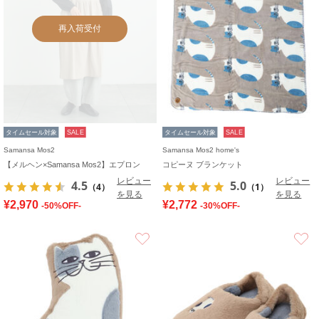
再入荷受付
タイムセール対象
SALE
タイムセール対象
SALE
Samansa Mos2
Samansa Mos2 home's
【メルヘン×Samansa Mos2】エプロン
コピーヌ ブランケット
レビュー
レビュー
4.5
5.0
（4）
（1）
を見る
を見る
¥2,970
¥2,772
-50%OFF-
-30%OFF-
お気に入り