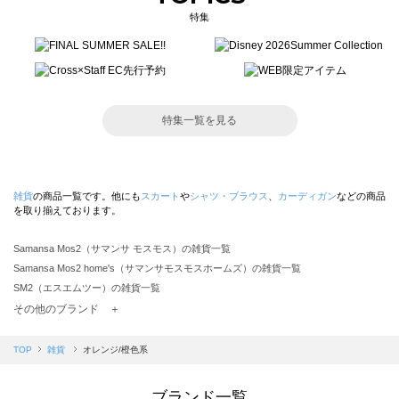
特集
特集一覧を見る
雑貨
の商品一覧です。他にも
スカート
や
シャツ・ブラウス
、
カーディガン
などの商品
を取り揃えております。
Samansa Mos2（サマンサ モスモス）の雑貨一覧
Samansa Mos2 home's（サマンサモスモスホームズ）の雑貨一覧
SM2（エスエムツー）の雑貨一覧
TSUHARU by Samansa Mos2（ツハルバイサマンサモスモス）の雑貨一覧
その他のブランド ＋
sm2rhythm（サマンサモスモス リズム）の雑貨一覧
Samansa Mos2 blue（サマンサモスモス ブルー）の雑貨一覧
TOP
雑貨
オレンジ/橙色系
Samansa Mos2 Lagom（サマンサモスモス ラーゴム）の雑貨一覧
ehka sopo（エヘカソポ）の雑貨一覧
ブランド一覧