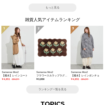
もっと見る
雑貨人気アイテムランキング
1
2
3
Samansa Mos2
Samansa Mos2
Samansa Mos2
【撥水】レインコート
フラワースカラップラグマット
【撥水】レインポンチョ
￥4,851
￥3,850
￥4,851
-30%OFF-
-30%OFF-
ランキング一覧を見る
TOPICS