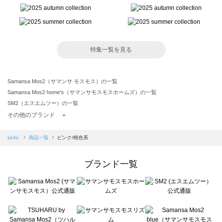
特集一覧を見る
Samansa Mos2（サマンサ モスモス）の一覧
Samansa Mos2 home's（サマンサモスモスホームズ）の一覧
SM2（エスエムツー）の一覧
TSUHARU by Samansa Mos2（ツハルバイサマンサモスモス）の一覧
その他のブランド ＋
sm2rhythm（サマンサモスモス リズム）の一覧
Samansa Mos2 blue（サマンサモスモス ブルー）の一覧
sō4ū
商品一覧
ピンク/桃色系
Samansa Mos2 Lagom（サマンサモスモス ラーゴム）の一覧
ehka sopo（エヘカソポ）の一覧
ブランド一覧
sō4ū（ソウフォーユー）の一覧
Te chichi（テチチ）の一覧
Te chichi CLASSIC（テチチ クラシック）の一覧
Te chichi TERRASSE（テチチ テラス）の一覧
Lugnoncure（ルノンキュール）の一覧