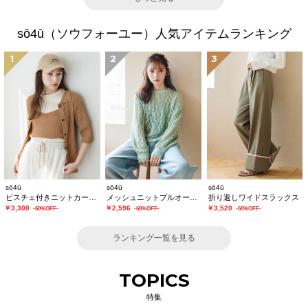
sō4ū（ソウフォーユー）人気アイテムランキング
1
2
3
sō4ū
sō4ū
sō4ū
ビスチェ付きニットカーディガン
メッシュニットプルオーバー
折り返しワイドスラックス
￥3,300
￥2,596
￥3,520
-60%OFF-
-60%OFF-
-60%OFF-
ランキング一覧を見る
TOPICS
特集