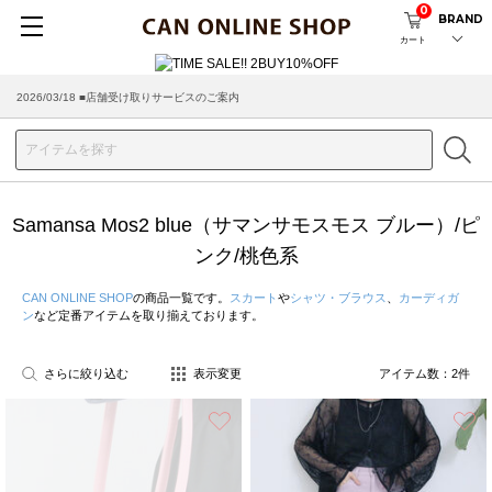
0
BRAND
カート
2026/03/18 ■店舗受け取りサービスのご案内
Samansa Mos2 blue（サマンサモスモス ブルー）/ピ
ンク/桃色系
CAN ONLINE SHOP
の商品一覧です。
スカート
や
シャツ・ブラウス
、
カーディガ
ン
など定番アイテムを取り揃えております。
さらに絞り込む
表示変更
アイテム数：
2
件
お気に入り