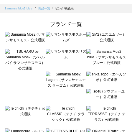
sm2rhythm（サマンサモスモス リズム）の一覧
Samansa Mos2 blue（サマンサモスモス ブルー）の一覧
Samansa Mos2 blue
商品一覧
ピンク/桃色系
Samansa Mos2 Lagom（サマンサモスモス ラーゴム）の一覧
ehka sopo（エヘカソポ）の一覧
ブランド一覧
sō4ū（ソウフォーユー）の一覧
Te chichi（テチチ）の一覧
Te chichi CLASSIC（テチチ クラシック）の一覧
Te chichi TERRASSE（テチチ テラス）の一覧
Lugnoncure（ルノンキュール）の一覧
BETTY'S BLUE（べティーズブルー）の一覧
Wpc.（ワールドパーティー）の一覧