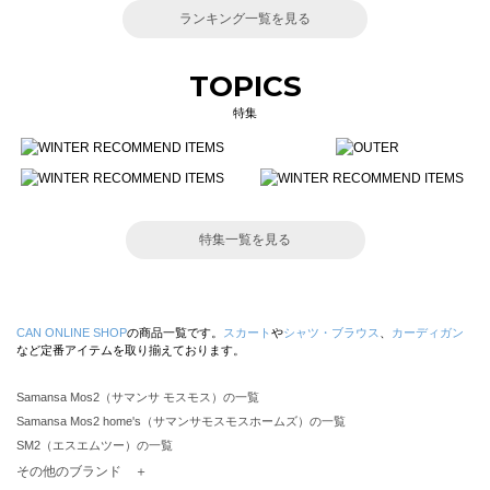
ランキング一覧を見る
TOPICS
特集
特集一覧を見る
CAN ONLINE SHOP
の商品一覧です。
スカート
や
シャツ・ブラウス
、
カーディガン
など定番アイテムを取り揃えております。
Samansa Mos2（サマンサ モスモス）の一覧
Samansa Mos2 home's（サマンサモスモスホームズ）の一覧
SM2（エスエムツー）の一覧
TSUHARU by Samansa Mos2（ツハルバイサマンサモスモス）の一覧
その他のブランド ＋