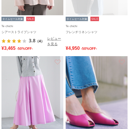
タイムセール対象
SALE
タイムセール対象
SALE
Te chichi
Te chichi
シアーストライプシャツ
フレンチリネンシャツ
レビュー
3.8
（4）
を見る
¥3,465
¥4,950
-50%OFF-
-50%OFF-
お気に入り