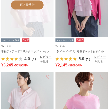
再入荷受付
タイムセール対象
SALE
タイムセール対象
SALE
Te chichi
Te chichi
半袖ティアードフリルクロップトシャツ
【ﾏｼﾝｳｫｯｼｬﾌﾞﾙ】遮熱ポケット付きクルーネックカーディガン
レビュー
レビュー
4.0
5.0
（1）
（1）
を見る
を見る
¥3,245
¥2,145
-50%OFF-
-50%OFF-
お気に入り