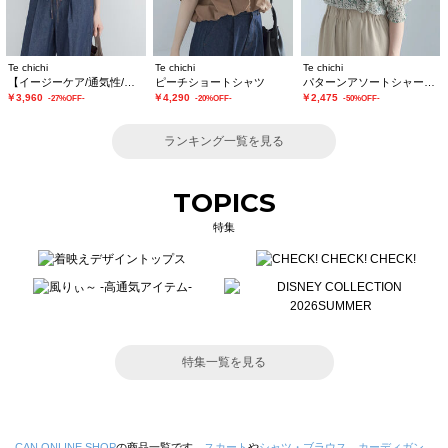
Te chichi
Te chichi
Te chichi
【イージーケア/通気性/マシンウォッシャブル】チェックドロストシャツ
ピーチショートシャツ
パターンアソートシャーリングブラウス《追加生産》
￥3,960
￥4,290
￥2,475
-27%OFF-
-20%OFF-
-50%OFF-
ランキング一覧を見る
TOPICS
特集
特集一覧を見る
CAN ONLINE SHOP
の商品一覧です。
スカート
や
シャツ・ブラウス
、
カーディガン