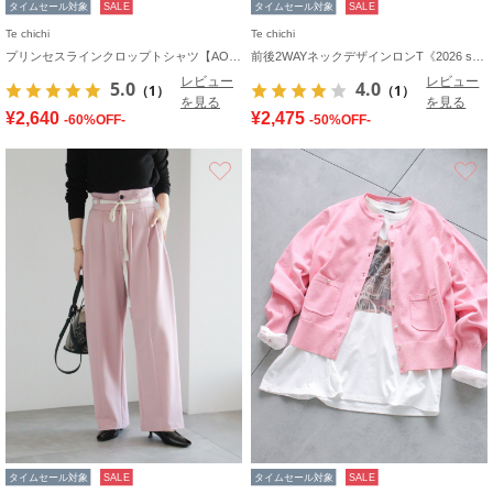
タイムセール対象
SALE
タイムセール対象
SALE
Te chichi
Te chichi
プリンセスラインクロップトシャツ【AOYAMA FASHION ASSOCIATION × Té chichi】
前後2WAYネックデザインロンT《2026 spring catalog item》
レビュー
レビュー
5.0
4.0
（1）
（1）
を見る
を見る
¥2,640
¥2,475
-60%OFF-
-50%OFF-
お気に入り
タイムセール対象
SALE
タイムセール対象
SALE