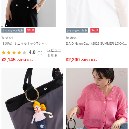
タイムセール対象
SALE
タイムセール対象
SALE
Te chichi
Te chichi
【調温】ミニマルネックTシャツ
E.A.D Nylon Cap《2026 SUMMER LOOK item》
レビュー
4.0
（1）
を見る
¥2,145
¥2,200
-50%OFF-
-50%OFF-
お気に入り