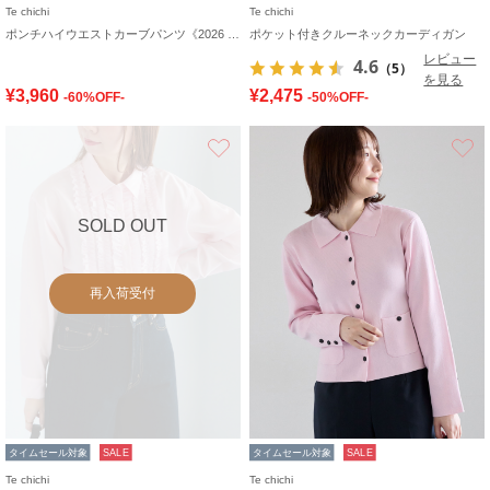
Te chichi
Te chichi
ポンチハイウエストカーブパンツ《2026 spring catalog item》
ポケット付きクルーネックカーディガン
レビュー
4.6
（5）
を見る
¥3,960
¥2,475
-60%OFF-
-50%OFF-
お気に入り
SOLD OUT
再入荷受付
タイムセール対象
SALE
タイムセール対象
SALE
Te chichi
Te chichi