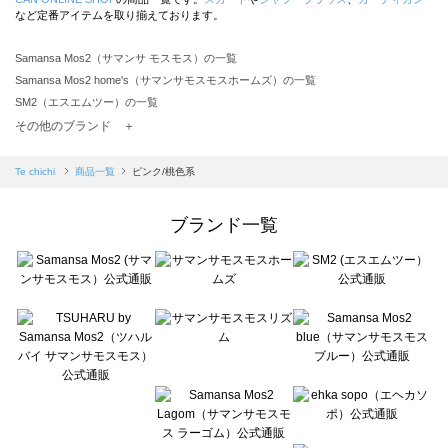
など定番アイテムを取り揃えております。
Samansa Mos2（サマンサ モスモス）の一覧
Samansa Mos2 home's（サマンサモスモスホームズ）の一覧
SM2（エスエムツー）の一覧
TSUHARU by Samansa Mos2（ツハルバイサマンサモスモス）の一覧
その他のブランド ＋
sm2rhythm（サマンサモスモス リズム）の一覧
Samansa Mos2 blue（サマンサモスモス ブルー）の一覧
Te chichi
商品一覧
ピンク/桃色系
Samansa Mos2 Lagom（サマンサモスモス ラーゴム）の一覧
ehka sopo（エヘカソポ）の一覧
ブランド一覧
sō4ū（ソウフォーユー）の一覧
Te chichi（テチチ）の一覧
Te chichi CLASSIC（テチチ クラシック）の一覧
Te chichi TERRASSE（テチチ テラス）の一覧
Lugnoncure（ルノンキュール）の一覧
BETTY'S BLUE（べティーズブルー）の一覧
Wpc.（ワールドパーティー）の一覧