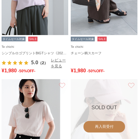
タイムセール対象
SALE
タイムセール対象
SALE
Te chichi
Te chichi
シンプルロゴプリントBIGTシャツ《2026 SUMMER LOOK item》
チェーン柄スカーフ
レビュー
5.0
（2）
を見る
¥1,980
¥1,980
-50%OFF-
-50%OFF-
お気に入り
SOLD OUT
再入荷受付