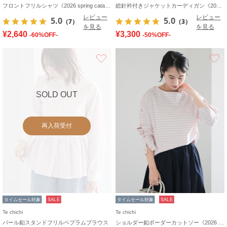
フロントフリルシャツ《2026 spring catalog item》
総針衿付きジャケットカーディガン《2026 spring catalog item》
レビュー
レビュー
5.0
5.0
（7）
（3）
を見る
を見る
¥2,640
¥3,300
-60%OFF-
-50%OFF-
お気に入り
SOLD OUT
再入荷受付
タイムセール対象
SALE
タイムセール対象
SALE
Te chichi
Te chichi
パール釦スタンドフリルペプラムブラウス
ショルダー釦ボーダーカットソー《2026 spring catalog item》