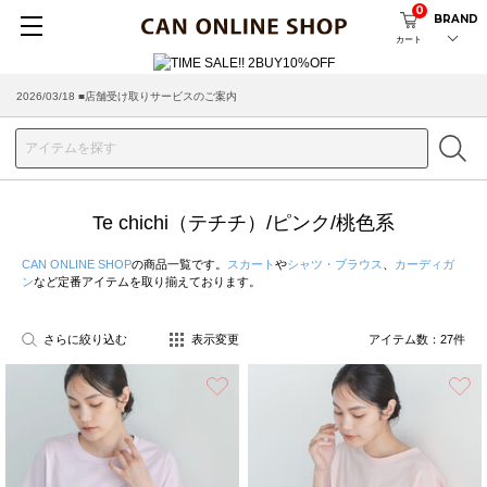
0
BRAND
カート
2026/08/04 ■8/13(木)AM2:00～サイトメンテナンス実施のお知らせ
2026/03/18 ■店舗受け取りサービスのご案内
Te chichi（テチチ）/ピンク/桃色系
CAN ONLINE SHOP
の商品一覧です。
スカート
や
シャツ・ブラウス
、
カーディガ
ン
など定番アイテムを取り揃えております。
さらに絞り込む
表示変更
アイテム数：
27
件
お気に入り