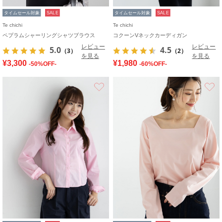
タイムセール対象
SALE
タイムセール対象
SALE
Te chichi
Te chichi
ペプラムシャーリングシャツブラウス
コクーンVネックカーディガン
レビュー
レビュー
5.0
4.5
（3）
（2）
を見る
を見る
¥3,300
¥1,980
-50%OFF-
-60%OFF-
お気に入り