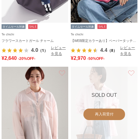
タイムセール対象
SALE
タイムセール対象
SALE
Te chichi
Te chichi
フラワースカートガール チャーム
【WEB限定カラーあり】ペーパータッチヤーン2wayメッシュニット
レビュー
レビュー
4.0
4.4
（1）
（8）
を見る
を見る
¥2,640
¥2,970
-20%OFF-
-50%OFF-
お気に入り
SOLD OUT
再入荷受付