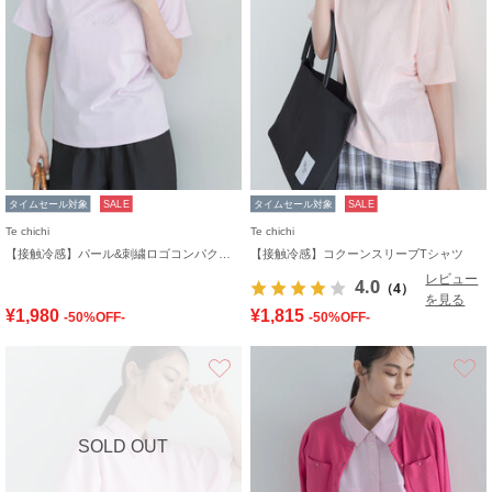
タイムセール対象
SALE
タイムセール対象
SALE
Te chichi
Te chichi
【接触冷感】パール&刺繍ロゴコンパクトTシャツ
【接触冷感】コクーンスリーブTシャツ
レビュー
4.0
（4）
を見る
¥1,980
¥1,815
-50%OFF-
-50%OFF-
お気に入り
SOLD OUT