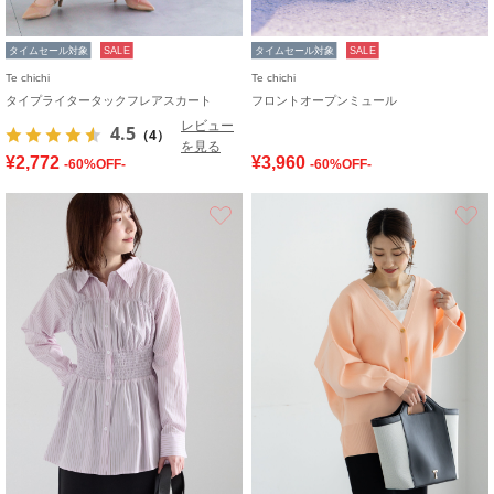
タイムセール対象
SALE
タイムセール対象
SALE
Te chichi
Te chichi
タイプライタータックフレアスカート
フロントオープンミュール
レビュー
4.5
（4）
を見る
¥2,772
¥3,960
-60%OFF-
-60%OFF-
お気に入り