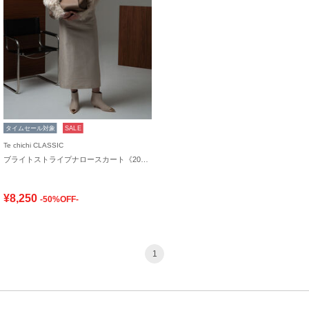
タイムセール対象
SALE
Te chichi CLASSIC
ブライトストライプナロースカート《2025winter catalog item》
¥8,250
-50%OFF-
1