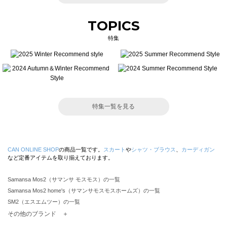
TOPICS
特集
特集一覧を見る
CAN ONLINE SHOP
の商品一覧です。
スカート
や
シャツ・ブラウス
、
カーディガン
など定番アイテムを取り揃えております。
Samansa Mos2（サマンサ モスモス）の一覧
Samansa Mos2 home's（サマンサモスモスホームズ）の一覧
SM2（エスエムツー）の一覧
TSUHARU by Samansa Mos2（ツハルバイサマンサモスモス）の一覧
その他のブランド ＋
sm2rhythm（サマンサモスモス リズム）の一覧