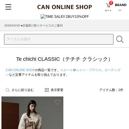
0
BRAND
カート
2026/03/18 ■店舗受け取りサービスのご案内
Te chichi CLASSIC（テチチ クラシック）
CAN ONLINE SHOP
の商品一覧です。
スカート
や
シャツ・ブラウス
、
カーディガ
ン
など定番アイテムを取り揃えております。
さらに絞り込む
表示変更
アイテム数：
1
件
お気に入り